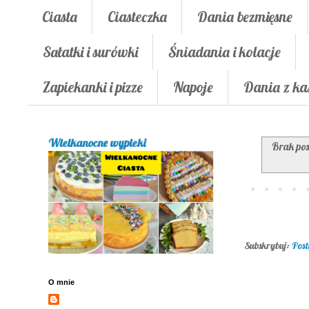
Ciasta
Ciasteczka
Dania bezmięsne
Sałatki i surówki
Śniadania i kolacje
Zapiekanki i pizze
Napoje
Dania z ka
Wielkanocne wypieki
Brak pos
Subskrybuj:
Post
O mnie