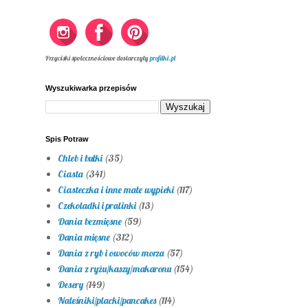
Przyciski społecznościowe dostarczyły
profilki.pl
Wyszukiwarka przepisów
Spis Potraw
Chleb i bułki
(35)
Ciasta
(341)
Ciasteczka i inne małe wypieki
(117)
Czekoladki i pralinki
(13)
Dania bezmięsne
(59)
Dania mięsne
(312)
Dania z ryb i owoców morza
(57)
Dania z ryżu/kaszy/makaronu
(154)
Desery
(149)
Naleśniki/placki/pancakes
(114)