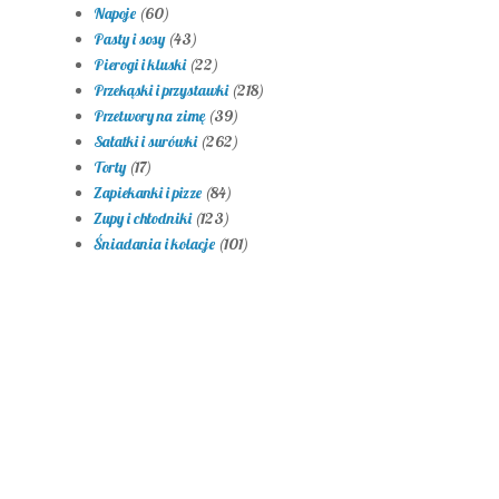
Napoje
(60)
Pasty i sosy
(43)
Pierogi i kluski
(22)
Przekąski i przystawki
(218)
Przetwory na zimę
(39)
Sałatki i surówki
(262)
Torty
(17)
Zapiekanki i pizze
(84)
Zupy i chłodniki
(123)
Śniadania i kolacje
(101)