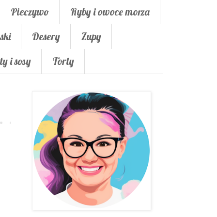
Pieczywo
Ryby i owoce morza
ski
Desery
Zupy
ty i sosy
Torty