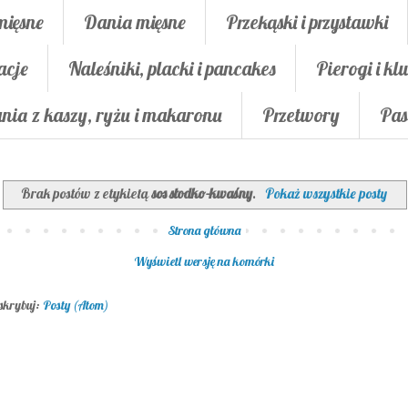
mięsne
Dania mięsne
Przekąski i przystawki
acje
Naleśniki, placki i pancakes
Pierogi i klu
nia z kaszy, ryżu i makaronu
Przetwory
Pas
Brak postów z etykietą
sos słodko-kwaśny
.
Pokaż wszystkie posty
Strona główna
Wyświetl wersję na komórki
skrybuj:
Posty (Atom)