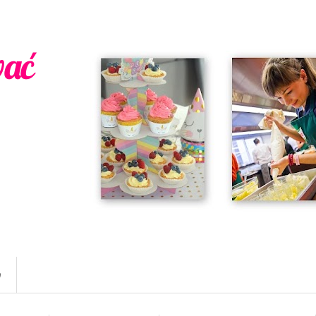
wać
w