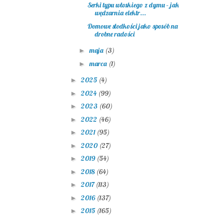
Serki typu włoskiego z dymu – jak
wędzarnia elektr...
Domowe słodkości jako sposób na
drobne radości
maja
(3)
►
marca
(1)
►
2025
(4)
►
2024
(99)
►
2023
(60)
►
2022
(46)
►
2021
(95)
►
2020
(27)
►
2019
(54)
►
2018
(64)
►
2017
(113)
►
2016
(137)
►
2015
(165)
►