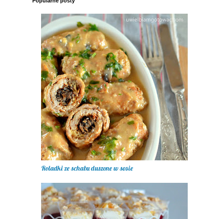
Popularne posty
Roladki ze schabu duszone w sosie