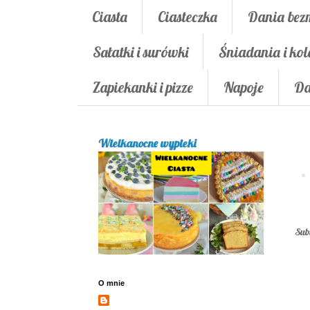
Ciasta
Ciasteczka
Dania bez
Sałatki i surówki
Śniadania i kol
Zapiekanki i pizze
Napoje
Da
Wielkanocne wypieki
Sub
O mnie