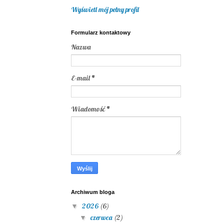
Wyświetl mój pełny profil
Formularz kontaktowy
Nazwa
E-mail
*
Wiadomość
*
Archiwum bloga
2026
(6)
▼
czerwca
(2)
▼