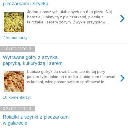
pieczarkami i szynką
›
Jedno z nasz ych ulubionych da ń to pizza. Naj
bardziej lubimy tą z pie czarkami, piersią z
kurczaka i serem żółtym. Zwykle przygotow...
7 komentarzy:
10/02/2013
Wytrawne gofry z szynką,
papryką, kukurydzą i serem
›
Lubicie gofry? Ja uwielbiam, ale do tej pory
jadłam tylko takie na s łodko. Lubię kom binować
w kuchni, więc postanowiłam spróbować ic...
10 komentarzy:
02/02/2013
Roladki z szynki z pieczarkami
w galarecie