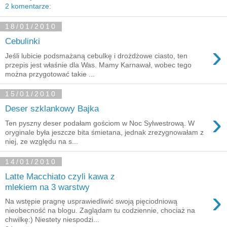
2 komentarze:
18/01/2010
Cebulinki
›
Jeśli lubicie podsmażaną cebulkę i drożdżowe ciasto, ten
przepis jest właśnie dla Was. Mamy Karnawał, wobec tego
można przygotować takie ...
15/01/2010
Deser szklankowy Bajka
›
Ten pyszny deser podałam gościom w Noc Sylwestrową. W
oryginale była jeszcze bita śmietana, jednak zrezygnowałam z
niej, ze względu na s...
14/01/2010
Latte Macchiato czyli kawa z
mlekiem na 3 warstwy
›
Na wstępie pragnę usprawiedliwić swoją pięciodniową
nieobecność na blogu. Zaglądam tu codziennie, chociaż na
chwilkę:) Niestety niespodzi...