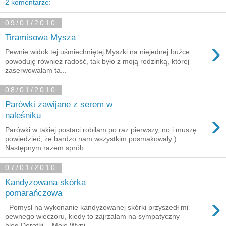
2 komentarze:
09/01/2010
Tiramisowa Mysza
›
Pewnie widok tej uśmiechniętej Myszki na niejednej buźce
powoduję również radość, tak było z moją rodzinką, której
zaserwowałam ta...
08/01/2010
Parówki zawijane z serem w
›
naleśniku
Parówki w takiej postaci robiłam po raz pierwszy, no i muszę
powiedzieć, że bardzo nam wszystkim posmakowały:)
Następnym razem sprób...
07/01/2010
Kandyzowana skórka
pomarańczowa
›
Pomysł na wykonanie kandyzowanej skórki przyszedł mi
pewnego wieczoru, kiedy to zajrzałam na sympatyczny
blog Dorotki - Moje Wypi...