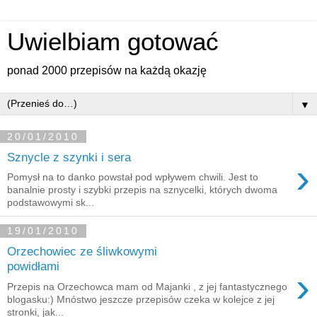
Uwielbiam gotować
ponad 2000 przepisów na każdą okazję
▼
20/01/2010
Sznycle z szynki i sera
›
Pomysł na to danko powstał pod wpływem chwili. Jest to
banalnie prosty i szybki przepis na sznycelki, których dwoma
podstawowymi sk...
19/01/2010
Orzechowiec ze śliwkowymi
powidłami
›
Przepis na Orzechowca mam od Majanki , z jej fantastycznego
blogasku:) Mnóstwo jeszcze przepisów czeka w kolejce z jej
stronki, jak...