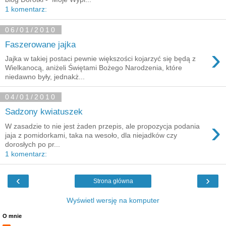
1 komentarz:
06/01/2010
Faszerowane jajka
›
Jajka w takiej postaci pewnie większości kojarzyć się będą z
Wielkanocą, aniżeli Świętami Bożego Narodzenia, które
niedawno były, jednakż...
04/01/2010
Sadzony kwiatuszek
›
W zasadzie to nie jest żaden przepis, ale propozycja podania
jaja z pomidorkami, taka na wesoło, dla niejadków czy
dorosłych po pr...
1 komentarz:
‹
›
Strona główna
Wyświetl wersję na komputer
O mnie