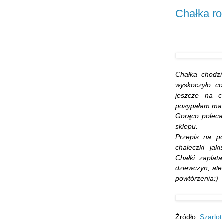
Chałka ro
Chałka chodzi
wyskoczyło c
jeszcze na c
posypałam mak
Gorąco poleca
sklepu.
Przepis na p
chałeczki jaki
Chałki zaplat
dziewczyn, al
powtórzenia:)
Źródło:
Szarlo