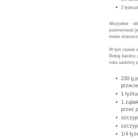
2 łyżecz
Wszystkie s
posmarować ją 
miske ścierecz
W tym czasie 
Robię bardzo 
roku sadzimy 
230 g p
przeci
1 łyżka
1 ząbek
przez 
szczyp
szczypt
1/4 łyż