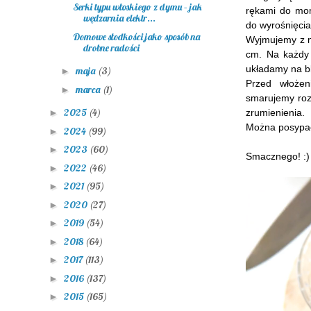
Serki typu włoskiego z dymu – jak
rękami do mom
wędzarnia elektr...
do wyrośnięcia
Domowe słodkości jako sposób na
Wyjmujemy z m
drobne radości
cm. Na każdy 
układamy na b
maja
(3)
►
Przed włożen
marca
(1)
►
smarujemy roz
2025
(4)
zrumienienia.
►
Można posypać
2024
(99)
►
2023
(60)
►
Smacznego! :)
2022
(46)
►
2021
(95)
►
2020
(27)
►
2019
(54)
►
2018
(64)
►
2017
(113)
►
2016
(137)
►
2015
(165)
►