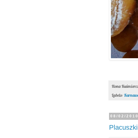
Ilona Kuśmier
Labels:
Karnaw
08/02/201
Placuszki