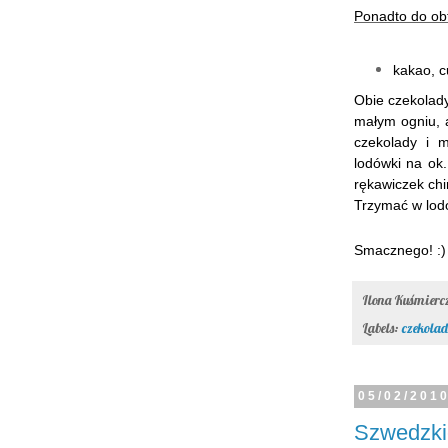
Ponadto do ob
kakao, c
Obie czekolad
małym ogniu, 
czekolady i m
lodówki na ok.
rękawiczek chi
Trzymać w lodó
Smacznego! :)
Ilona Kuśmier
Labels:
czekola
05/02/201
Szwedzkie