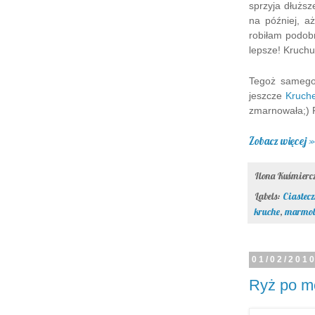
sprzyja dłużs
na później, a
robiłam podobn
lepsze! Kruchu
Tegoż samego 
jeszcze
Kruche
zmarnowała;) R
Zobacz więcej »
Ilona Kuśmier
Labels:
Ciastecz
kruche
,
marmol
01/02/201
Ryż po m