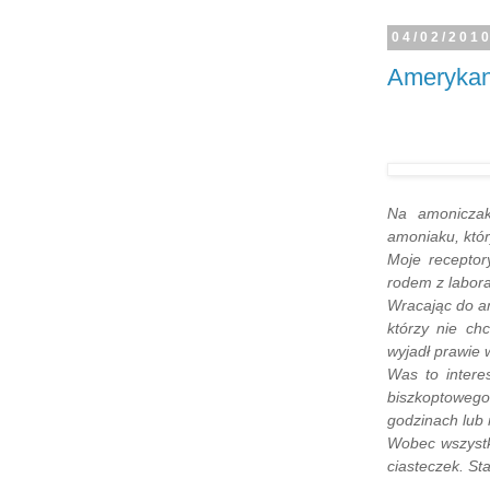
04/02/201
Amerykan
Na amoni
cza
amoniaku, któr
Moje receptor
rodem z labora
Wracając do am
którzy nie ch
wyjadł prawie 
Was to intere
biszkoptowego
godzinach lub 
Wobec wszystk
ciasteczek. St