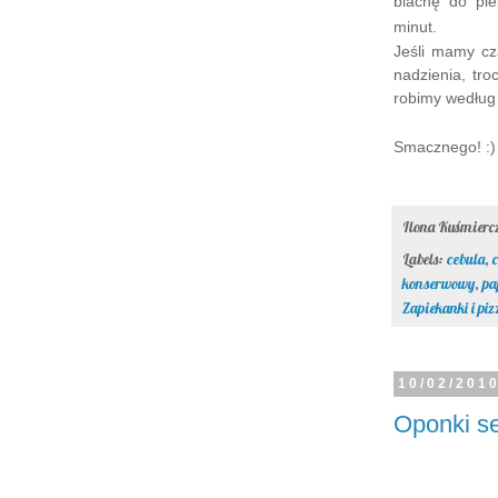
blachę do pie
minut.
Jeśli mamy cz
nadzienia, tro
robimy według 
Smacznego! :)
Ilona Kuśmier
Labels:
cebula
,
konserwowy
,
pa
Zapiekanki i piz
10/02/201
Oponki s