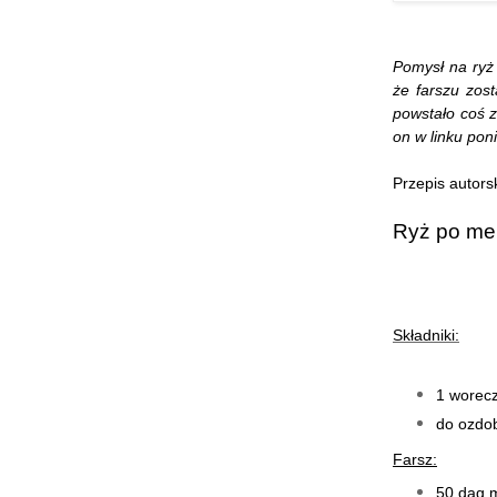
Pomysł na ryż
że farszu zos
powstało coś z
on w linku poni
Przepis autors
Ryż po me
Składniki:
1 worecz
do ozdo
Farsz:
50 dag 