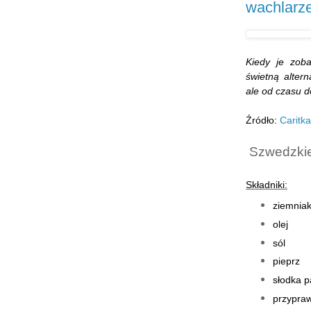
wachlarz
Kiedy je zoba
świetną altern
ale od czasu d
Źródło:
Caritka
Szwedzkie
Składniki:
ziemniak
olej
sól
pieprz
słodka p
przypraw