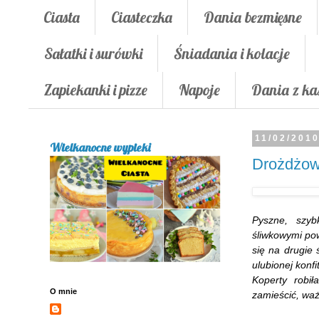
Ciasta
Ciasteczka
Dania bezmięsne
Sałatki i surówki
Śniadania i kolacje
Zapiekanki i pizze
Napoje
Dania z ka
11/02/201
Wielkanocne wypieki
Drożdżow
Pyszne, szyb
śliwkowymi pow
się na drugie
ulubionej konfi
Koperty robił
O mnie
zamieścić, waż