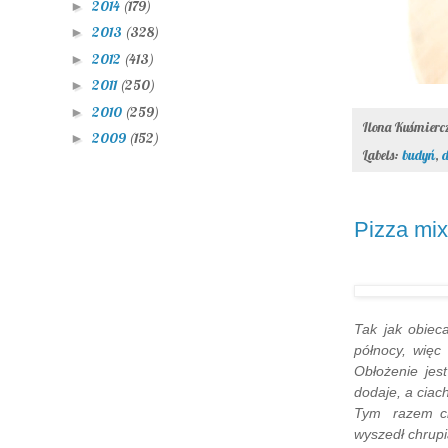
2014
(179)
►
2013
(328)
►
2012
(413)
►
2011
(250)
►
2010
(259)
►
Ilona Kuśmier
2009
(152)
►
Labels:
budyń
,
Pizza mix
Tak jak obiec
północy, więc 
Obłożenie jes
dodaje, a ciac
Tym razem ci
wyszedł chrupi