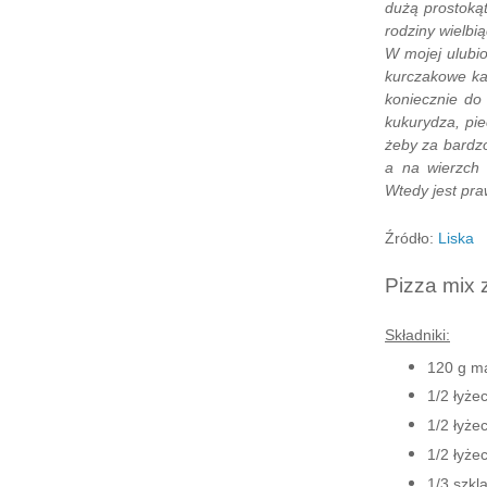
dużą prostokąt
rodziny wielbią
W mojej ulubio
kurczakowe ka
koniecznie do
kukurydza, pie
żeby za bardzo
a na wierzch 
Wtedy jest pr
Źródło:
Liska
Pizza mix 
Składniki:
120 g mąk
1/2 łyże
1/2 łyże
1/2 łyżec
1/3 szkl