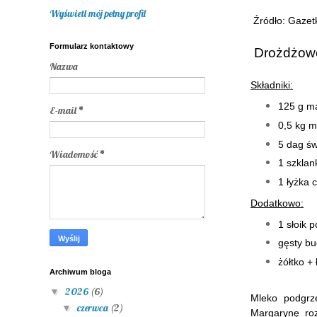
Wyświetl mój pełny profil
Źródło: Gazetk
Formularz kontaktowy
Drożdżowe
Nazwa
Składniki:
125 g m
E-mail
*
0,5 kg m
5 dag św
Wiadomość
*
1 szklan
1 łyżka 
Dodatkowo:
1 słoik 
gęsty bu
żółtko +
Archiwum bloga
2026
(6)
▼
Mleko podgrz
czerwca
(2)
▼
Margarynę roz