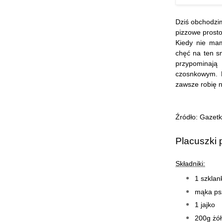
Dziś obchodzim
pizzowe prosto
Kiedy nie ma
chęć na ten s
przypominają
czosnkowym. N
zawsze robię n
Źródło: Gazetk
Placuszki 
Składniki:
1 szklan
mąka psz
1 jajko
200g żół