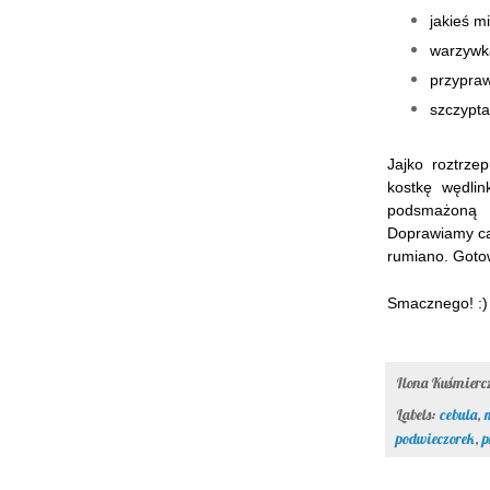
jakieś m
warzywka
przypraw
szczypta 
Jajko roztrze
kostkę wędli
podsmażoną n
Doprawiamy ca
rumiano. Got
Smacznego! :)
Ilona Kuśmier
Labels:
cebula
,
podwieczorek
,
p