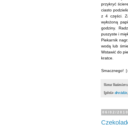
przykryć ścier
ciasto podzieli
z 4 części.
Z
wyłożoną papi
godziny. Rad
puszyste i mięk
Piekarnik nag
wodą lub śmie
Wstawić do pie
kratce.
Smacznego! :)
Ilona Kuśmier
Labels:
drożdże
06/02/201
Czekolado