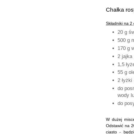
Chałka ros
Składniki
na 2 
20 g ś
500 g 
170 g w
2 jajka
1,5 łyż
55 g ol
2 łyżki
do pos
wody l
do pos
W dużej misce
Odstawić na 20
ciasto - będz