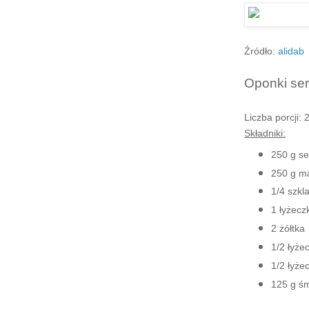
Źródło:
alidab
Oponki ser
Liczba porcji: 
Składniki:
250 g se
250 g mą
1/4 szkl
1 łyżecz
2 żółtka
1/2 łyże
1/2 łyżec
125 g ś