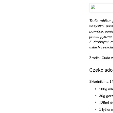
Trufle robiłam
wszystko pos
powrócę, poni
prostu pyszne.
Z drobnymi mo
ustach czekola
Źródło:
Cuda.w
Czekoladow
Składniki na 14
100g mle
30g gorz
125ml ś
1 łyżka 