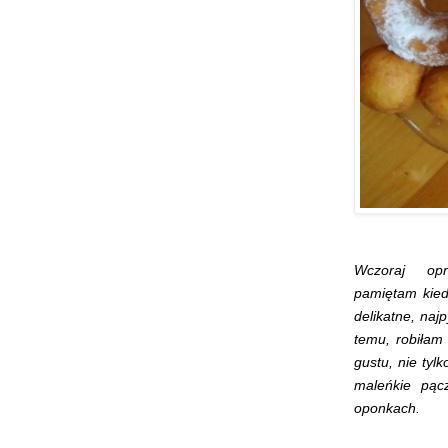
Wczoraj op
pamiętam kied
delikatne, na
temu, robiłam
gustu, nie tyl
maleńkie pąc
oponkach.