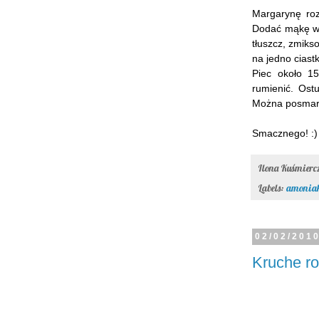
Margarynę roz
Dodać mąkę wy
tłuszcz, zmiks
na jedno ciast
Piec około 1
rumienić. Ost
Można posmaro
Smacznego! :)
Ilona Kuśmier
Labels:
amonia
02/02/201
Kruche ro