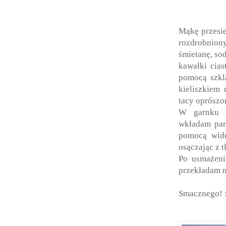
Mąkę przesie
rozdrobnion
śmietanę, so
kawałki cias
pomocą szkl
kieliszkiem
tacy oprószo
W garnku w
wkładam part
pomocą wide
osączając z t
Po usmażeni
przekładam n
Smacznego! 