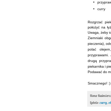
przypraw
curry
Rozgrzać pie
położyć na ły
Uwaga, żeby ic
Ziemniaki obg
pieczenia), od
polać olejem
przyprawami.
drugą przypra
piekarnika i p
Podawać do mi
Smacznego! :)
Ilona Kuśmier
Labels:
curry
,
o