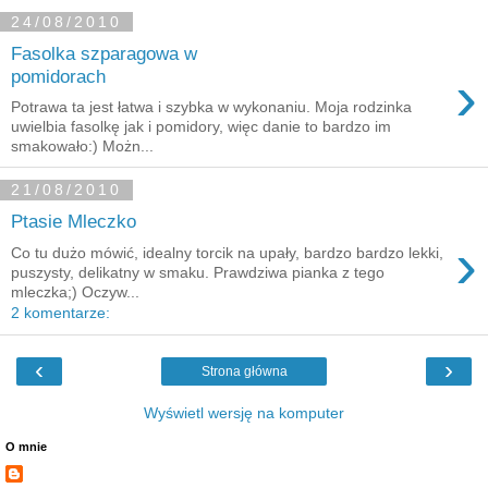
24/08/2010
Fasolka szparagowa w
›
pomidorach
Potrawa ta jest łatwa i szybka w wykonaniu. Moja rodzinka
uwielbia fasolkę jak i pomidory, więc danie to bardzo im
smakowało:) Możn...
21/08/2010
Ptasie Mleczko
›
Co tu dużo mówić, idealny torcik na upały, bardzo bardzo lekki,
puszysty, delikatny w smaku. Prawdziwa pianka z tego
mleczka;) Oczyw...
2 komentarze:
‹
›
Strona główna
Wyświetl wersję na komputer
O mnie