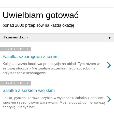
Uwielbiam gotować
ponad 2000 przepisów na każdą okazję
▼
02/09/2010
Fasolka szparagowa z serem
›
Kolejna pyszna fasolowa propozycja na obiad. Tym razem w
serowej otoczce:) Nie znałam wcześniej tego sposobu na
przyrządzenie szparagowe...
31/08/2010
Sałatka z serkiem wiejskim
›
Lekka, pyszna, zdrowa, szybka w wykonaniu sałatka z serkiem
wiejskim i sezonowymi warzywami. Można dodać do niej świeżą
paprykę. Kiedyś bar...