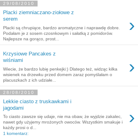
29/08/2010
Placki ziemniaczano-ziołowe z
›
serem
Placki są chrupiące, bardzo aromatyczne i naprawdę dobre.
Podałam je z sosem czosnkowym i sałatką z pomidorów.
Najlepsze na gorąco, prost...
Krzysiowe Pancakes z
›
wiśniami
Wiecie, że bardzo lubię penkejki:) Dlatego też, widząc kilka
wisienek na drzewku przed domem zaraz pomyślałam o
placuszkach z ich udziałe...
28/08/2010
Lekkie ciasto z truskawkami i
jagodami
›
To ciasto zawsze się udaje, nie ma obaw, że wyjdzie zakalec,
nawet gdy użyjemy mrożonych owoców. Wszystkim smakuje i
każdy prosi o d...
1 komentarz: