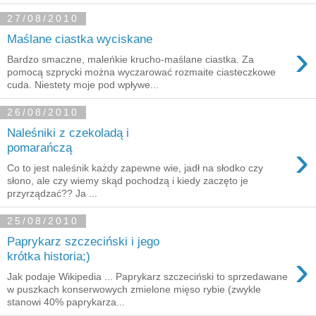
27/08/2010
Maślane ciastka wyciskane
›
Bardzo smaczne, maleńkie krucho-maślane ciastka. Za
pomocą szprycki można wyczarować rozmaite ciasteczkowe
cuda. Niestety moje pod wpływe...
26/08/2010
Naleśniki z czekoladą i
›
pomarańczą
Co to jest naleśnik każdy zapewne wie, jadł na słodko czy
słono, ale czy wiemy skąd pochodzą i kiedy zaczęto je
przyrządzać?? Ja ...
25/08/2010
Paprykarz szczeciński i jego
›
krótka historia;)
Jak podaje Wikipedia ... Paprykarz szczeciński to sprzedawane
w puszkach konserwowych zmielone mięso rybie (zwykle
stanowi 40% paprykarza...