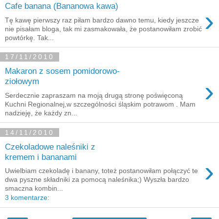
Cafe banana (Bananowa kawa)
›
Tę kawę pierwszy raz piłam bardzo dawno temu, kiedy jeszcze
nie pisałam bloga, tak mi zasmakowała, że postanowiłam zrobić
powtórkę. Tak...
17/11/2010
Makaron z sosem pomidorowo-
›
ziołowym
Serdecznie zapraszam na moją drugą stronę poświęconą
Kuchni Regionalnej,w szczególności śląskim potrawom . Mam
nadzieję, że każdy zn...
14/11/2010
Czekoladowe naleśniki z
kremem i bananami
›
Uwielbiam czekoladę i banany, toteż postanowiłam połączyć te
dwa pyszne składniki za pomocą naleśnika;) Wyszła bardzo
smaczna kombin...
3 komentarze: