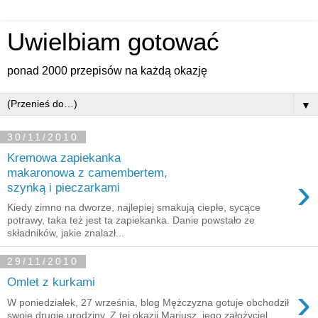
Uwielbiam gotować
ponad 2000 przepisów na każdą okazję
▼
30/11/2010
Kremowa zapiekanka
makaronowa z camembertem,
›
szynką i pieczarkami
Kiedy zimno na dworze, najlepiej smakują ciepłe, sycące
potrawy, taka też jest ta zapiekanka. Danie powstało ze
składników, jakie znalazł...
29/11/2010
Omlet z kurkami
›
W poniedziałek, 27 września, blog Mężczyzna gotuje obchodził
swoje drugie urodziny. Z tej okazji Mariusz, jego założyciel,