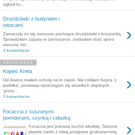
ogłosił ko...
Drożdżówki z budyniem i
owocami
›
Zamarzyły mi się owocowo pachnące drożdżówki z kruszonką...
Sprawdziłam zapasy w zamrażarce, znalazłam dość sporo
owoców, któ...
4 komentarze:
26/11/2010
Kopiec Kreta
›
Od dawna miałam ochotę na to ciasto. Nie robiłam Kopca 'z
pudełka', ponieważ wystrzegam się wszelkich zbędnych
'prosz...
3 komentarze:
Focaccia z suszonymi
pomidorami, szynką i cebulką
›
Focaccia jest potrawą kuchni włoskiej. Stanowi
płaskie ciasto z oliwą posypane gruboziarnistą