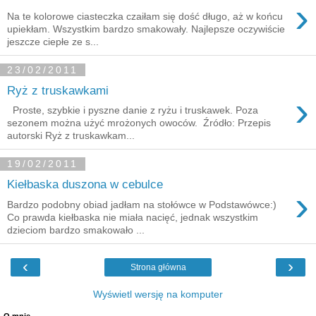
›
Na te kolorowe ciasteczka czaiłam się dość długo, aż w końcu
upiekłam. Wszystkim bardzo smakowały. Najlepsze oczywiście
jeszcze ciepłe ze s...
23/02/2011
Ryż z truskawkami
›
Proste, szybkie i pyszne danie z ryżu i truskawek. Poza
sezonem można użyć mrożonych owoców. Źródło: Przepis
autorski Ryż z truskawkam...
19/02/2011
Kiełbaska duszona w cebulce
›
Bardzo podobny obiad jadłam na stołówce w Podstawówce:)
Co prawda kiełbaska nie miała nacięć, jednak wszystkim
dzieciom bardzo smakowało ...
‹
›
Strona główna
Wyświetl wersję na komputer
O mnie