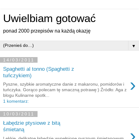
Uwielbiam gotować
ponad 2000 przepisów na każdą okazję
▼
14/03/2011
Spaghetti al tonno (Spaghetti z
tuńczykiem)
›
Pyszne, szybkie aromatyczne danie z makaronu, pomidorów i
tuńczyka. Gorąco polecam tę smaczną potrawę:) Źródło: Aga z
blogu Kulinarne spotk...
1 komentarz:
10/03/2011
Łabędzie ptysiowe z bitą
›
śmietaną
Lekkie, delikatne łabędzie wypełnione pysznym śmietanowym