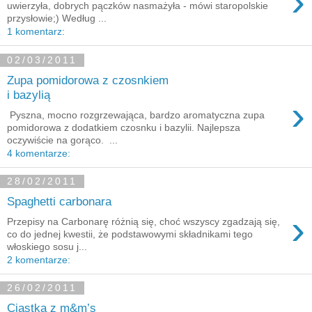
›
uwierzyła, dobrych pączków nasmażyła - mówi staropolskie
przysłowie;) Według ...
1 komentarz:
02/03/2011
Zupa pomidorowa z czosnkiem
i bazylią
›
Pyszna, mocno rozgrzewająca, bardzo aromatyczna zupa
pomidorowa z dodatkiem czosnku i bazylii. Najlepsza
oczywiście na gorąco. ...
4 komentarze:
28/02/2011
Spaghetti carbonara
›
Przepisy na Carbonarę różnią się, choć wszyscy zgadzają się,
co do jednej kwestii, że podstawowymi składnikami tego
włoskiego sosu j...
2 komentarze:
26/02/2011
Ciastka z m&m’s