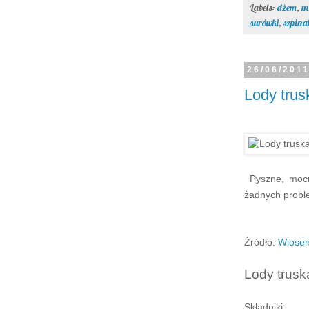
Labels:
dżem
,
m
surówki
,
szpina
26/06/201
Lody tru
Pyszne, mocn
żadnych proble
Źródło:
Wiosen
Lody trus
Składniki: