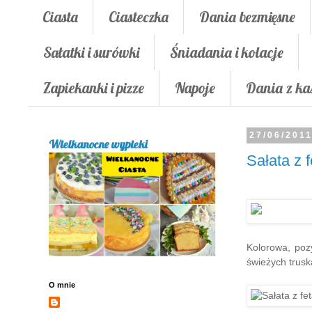
Ciasta
Ciasteczka
Dania bezmięsne
Sałatki i surówki
Śniadania i kolacje
Zapiekanki i pizze
Napoje
Dania z ka
27/06/201
Wielkanocne wypieki
Sałata z 
Kolorowa, pozy
świeżych truska
O mnie