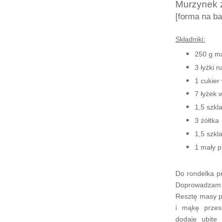
Murzynek 
[forma na b
Składniki:
250 g ma
3 łyżki 
1 cukier
7 łyżek 
1,5 szkl
3 żółtka
1,5 szkl
1 mały p
Do rondelka p
Doprowadzam 
Resztę masy p
i mąkę przes
dodaję
ubite 