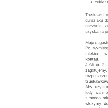
cukier
Truskawki o
durszlaku 
naczynia, 
uzyskania je
Moje sugesti
Po wymiesz
mlekiem w
koktajl
.
Jeśli do 2 
zagotujem
rozpuszczo
truskawkow
Aby uzysk
lody wanil
zimnego ml
włożymy do