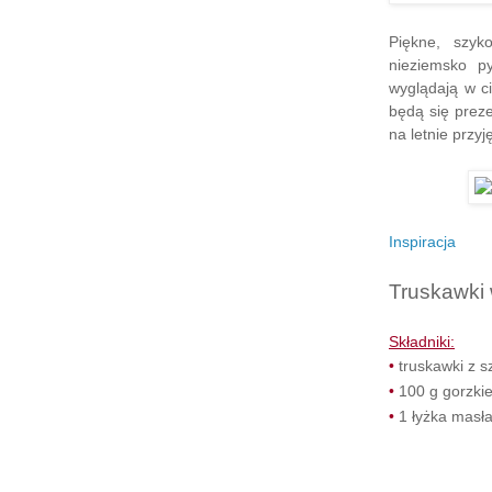
Piękne, szyk
nieziemsko p
wyglądają w c
będą się prez
na letnie przyj
Inspiracja
Truskawki 
Składniki:
•
truskawki z s
•
100 g gorzkie
•
1 łyżka masł