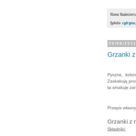
Ilona Kuśmier
Labels:
cytryna
25/06/201
Grzanki z
Pyszne, kolor
Zaskakują pro
ta smakuje zar
Przepis własny
Grzanki z 
Składniki: