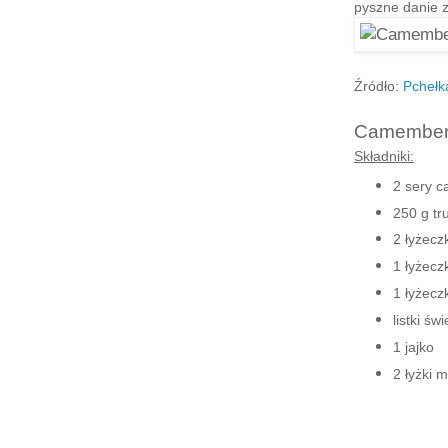
pyszne danie z
Źródło:
Pchełk
Camembert
Składniki:
2 sery 
250 g tr
2 łyżecz
1 łyżecz
1 łyżecz
listki św
1 jajko
2 łyżki 