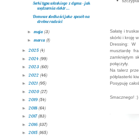
szczypta
Serki typu włoskiego z dymu – jak
wędzarnia elektr...
Domowe słodkości jako sposób na
drobne radości
Sałatę i trusk
maja
(3)
►
skórki
i kroję w
marca
(1)
►
Dressing: W 
2025
(4)
►
musztardę fr
zamkniętym sł
2024
(99)
►
połączyły.
2023
(60)
►
Na talerz prze
2022
(46)
►
półplasterki ki
2021
(95)
►
Posypuję cało
2020
(27)
►
Smacznego! :)
2019
(54)
►
2018
(64)
►
2017
(113)
►
2016
(137)
►
2015
(165)
►