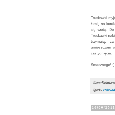
Truskawki myj
łamię na kost
się wodą. Do 
Truskawki nabi
trzymając za
umieszczam w 
zastygnięcia.
Smacznego! :)
Ilona Kuśmier
Labels:
czekola
16/06/201