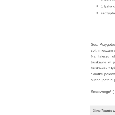
1 łyżka 
szczypta
Sos: Przygoto
soli, mieszam
Na talerzu u
truskawki w p
truskawek z ł
Sałatkę pole
suchej patelni
Smacznego! :)
Ilona Kuśmier