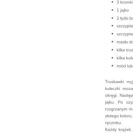
3 kromk
1 jajko
2 łyżki b
szczypta 
szczypta
masło d
kilka tr
kilka kul
miód lub
Truskawki my
kuleczki moza
okręgi. Nastę
jajku. Po cz
rozgrzanym ma
złotego koloru
ręczniku.
Każdy krążek d