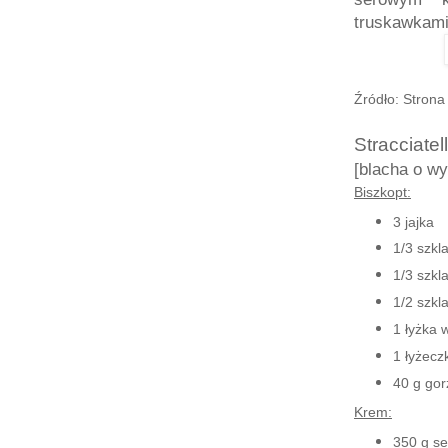
truskawkami,
Źródło: Strona
Stracciate
[blacha o w
Biszkopt:
3 jaj
ka
1/3 szkl
1/3 szkl
1/2 szkl
1 łyżka 
1 łyżecz
40 g gor
Krem:
350 g s