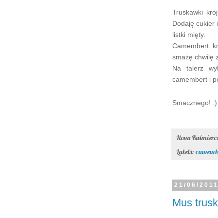
Truskawki kro
Dodaję cukier 
listki mięty.
Camembert kr
smażę chwilę z
Na talerz wy
camembert i p
Smacznego! :)
Ilona Kuśmier
Labels:
camemb
21/06/201
Mus trus