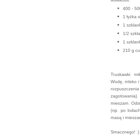
400 - 50
1 łyżka 
1 szklan
1/2 szkl
1 szkla
210 g cu
Truskawki mik
Wodę, mleko i
rozpuszczen
zagotowania)
mieszam. Ods
(np. po lodac
masą i mieszam
Smacznego! :)