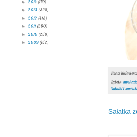
2014
(179)
►
2013
(328)
►
2012
(413)
►
2011
(250)
►
2010
(259)
►
2009
(152)
►
Ilona Kuśmier
Labels:
awokad
Sałatki i surówk
Sałatka z