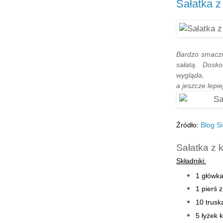
Sałatka z
Bardzo smaczn
sałatą. Dosko
wygląda,
a jeszcze lepie
Źródło:
Blog
S
Sałatka z 
Składniki:
1 główka
1 pierś 
10 trus
5 łyżek 