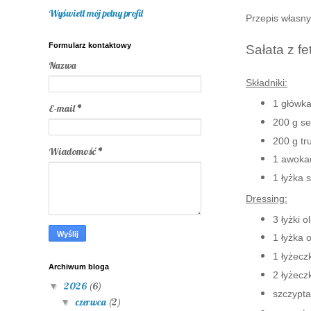
Wyświetl mój pełny profil
Przepis własny
Formularz kontaktowy
Sałata z f
Nazwa
Składniki:
1 główka
E-mail
*
200 g se
200 g tr
Wiadomość
*
1 awoka
1 łyżka
Dressing:
3 łyżki o
1 łyżka 
1 łyżecz
Archiwum bloga
2 łyżecz
2026
(6)
▼
szczypta 
czerwca
(2)
▼