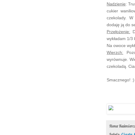
Nadzienie
: Tr
cukier wanilio
czekolady.
W o
doda
ję ją
do s
Przełożenie:
Do
wy
kładam
1/3
Na owoce wyk
Wierzch:
Pozo
wyrównuje. Wi
czekoladą. Cia
Smacznego! :)
Ilona Kuśmier
Labels:
Ciasta
,