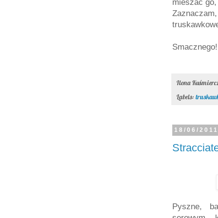
mieszać go,
Zaznaczam, 
truskawkow
Smacznego! 
Ilona Kuśmier
Labels:
truskaw
18/06/201
Stracciat
Pyszne, ba
serowym 