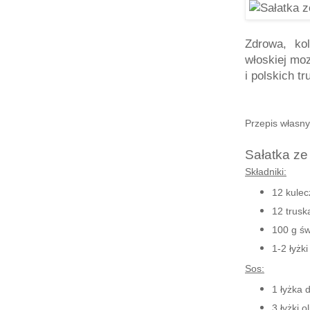
Zdrowa, ko
włoskiej moz
i polskich t
Przepis własny
Sałatka ze
Składniki:
12 kulec
12 trus
100 g św
1-2 łyżk
Sos:
1 łyżka
3 łyżki o