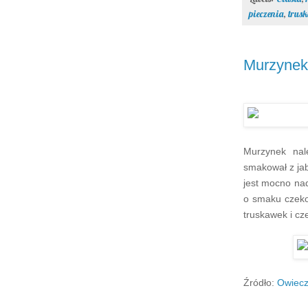
pieczenia
,
trus
Murzynek
Murzynek nale
smakował z jab
jest mocno nad
o smaku czeko
truskawek i cz
Źródło:
Owiecz