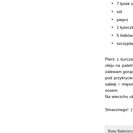
7 łyżek o
sól
pieprz
1 łyżecz
5 listków
szczypta
Pierś z kurcz
oleju na patel
zalewam gorąc
pod przykryci
sałatę i mięs
sosem.
Na wierzchu ukł
Smacznego! :)
Ilona Kuśmier