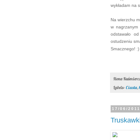
wykładam na s
Na wierzchu m
w nagrzanym d
odstawało od
ostudzeniu sma
Smacznego! :)
Ilona Kuśmier
Labels:
Ciasta
,
17/06/201
Truskawki