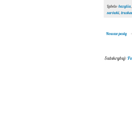
Labels:
bazylia
surówki
,
truska
Nowsze posty
Subskrybuj:
Po