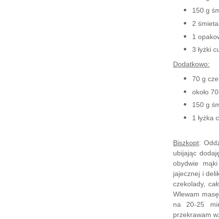
150 g ś
2 śmietan
1 opakow
3 łyżki 
Dodatkowo:
70 g cze
około
70
150
g ś
1 łyżka 
Biszkopt
: Oddz
ubijając doda
j
obydwie mąki
jajecznej i del
czekolady
, ca
Wlewam masę 
na
20-25 mi
przekr
awam wz