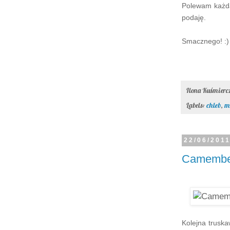
Polewam każd
podaję.
Smacznego! :)
Ilona Kuśmier
Labels:
chleb
,
m
22/06/201
Camember
Kolejna trusk