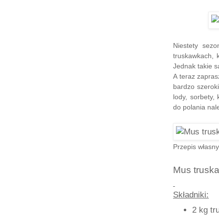
Niestety sez
truskawkach, 
Jednak takie są
A teraz zapra
bardzo szeroki
lody, sorbety,
do polania nal
Przepis własny
Mus trusk
Składniki:
2 kg t