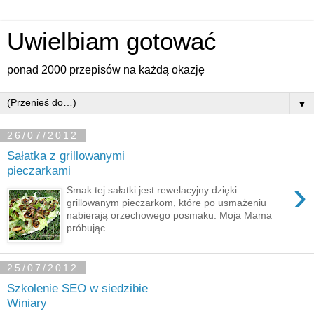
Uwielbiam gotować
ponad 2000 przepisów na każdą okazję
▼
26/07/2012
Sałatka z grillowanymi
pieczarkami
›
Smak tej sałatki jest rewelacyjny dzięki
grillowanym pieczarkom, które po usmażeniu
nabierają orzechowego posmaku. Moja Mama
próbując...
25/07/2012
Szkolenie SEO w siedzibie
Winiary