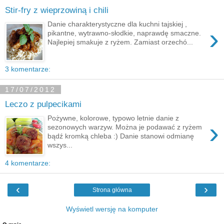
Stir-fry z wieprzowiną i chili
Danie charakterystyczne dla kuchni tajskiej ,
›
pikantne, wytrawno-słodkie, naprawdę smaczne.
Najlepiej smakuje z ryżem. Zamiast orzechó...
3 komentarze:
17/07/2012
Leczo z pulpecikami
Pożywne, kolorowe, typowo letnie danie z
›
sezonowych warzyw. Można je podawać z ryżem
bądź kromką chleba :) Danie stanowi odmianę
wszys...
4 komentarze:
‹
›
Strona główna
Wyświetl wersję na komputer