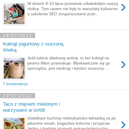
›
W dniach 9-10 lipca ponownie odwiedziłam naszą
stolicę. Tym razem nie były to warsztaty kulinarne,
a szkolenie SEO zorganizowane prze...
24/07/2012
Koktajl jogurtowy z suszoną
śliwką
›
Jeśli lubicie śliwkową activię, to ten koktajl na
pewno Wam posmakuje. Błyskawicznie się go
sporządza, jest niedrogi i bardzo smaczny....
7 komentarzy:
23/07/2012
Taco z mięsem mielonym i
warzywami w tortilli
›
Uwielbiam kuchnię meksykańsko-teksaską za jej
pikantne smaki, bogactwo kolorów i przypraw.
Jedną z badziej znanych potraw tejże kuchn...