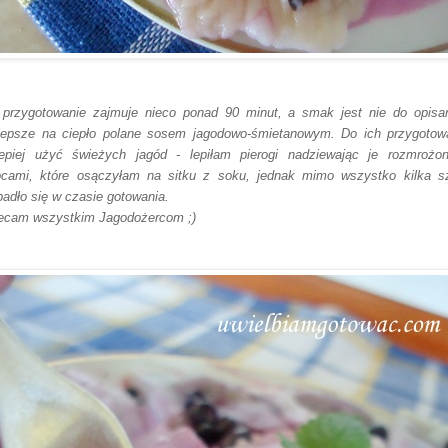
 przygotowanie zajmuje nieco ponad 90 minut, a smak jest nie do opisan
lepsze na ciepło polane sosem jagodowo-śmietanowym. Do ich przygotow
lepiej użyć świeżych jagód - lepiłam pierogi nadziewając je rozmrożo
cami, które osączyłam na sitku z soku, jednak mimo wszystko kilka s
padło się w czasie gotowania.
ecam wszystkim Jagodożercom ;)