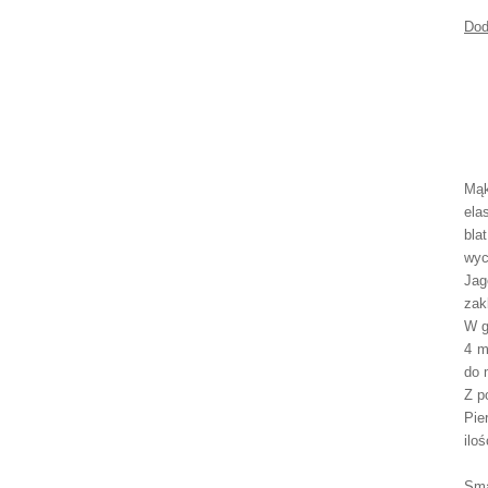
Dod
Mąk
ela
bla
wyc
Jag
zak
W g
4 m
do 
Z p
Pie
iloś
Sma