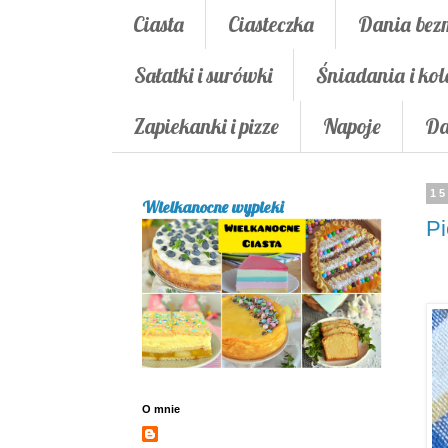
Ciasta
Ciasteczka
Dania bez
Sałatki i surówki
Śniadania i kol
Zapiekanki i pizze
Napoje
Da
15
Wielkanocne wypieki
Pi
O mnie