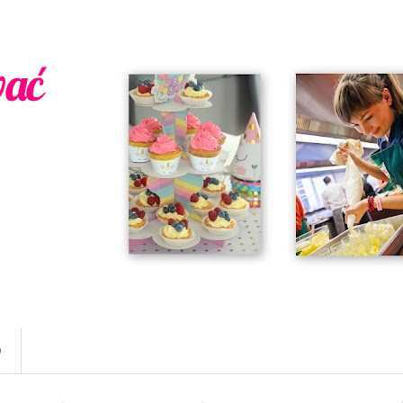
wać
w