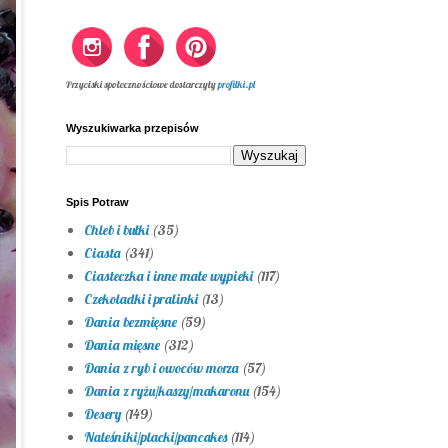
Przyciski społecznościowe dostarczyły
profilki.pl
Wyszukiwarka przepisów
Spis Potraw
Chleb i bułki
(35)
Ciasta
(341)
Ciasteczka i inne małe wypieki
(117)
Czekoladki i pralinki
(13)
Dania bezmięsne
(59)
Dania mięsne
(312)
Dania z ryb i owoców morza
(57)
Dania z ryżu/kaszy/makaronu
(154)
Desery
(149)
Naleśniki/placki/pancakes
(114)