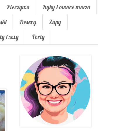
Pieczywo
Ryby i owoce morza
ski
Desery
Zupy
ty i sosy
Torty