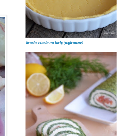
Kruche ciasto na tartę (wytrawne)