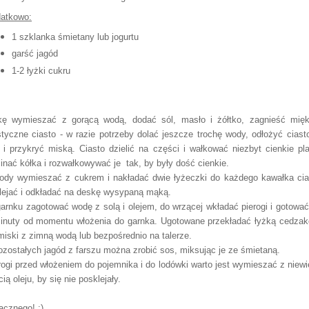
atkowo:
1 szklanka śmietany lub jogurtu
garść jagód
1-2 łyżki cukru
ę wymieszać z gorącą wodą, dodać sól, masło i żółtko, zagnieść mięk
styczne ciasto - w razie potrzeby dolać jeszcze trochę wody, odłożyć ciast
t i przykryć miską. Ciasto dzielić na części i wałkować niezbyt cienkie pla
inać kółka i rozwałkowywać je tak, by były dość cienkie.
ody wymieszać z cukrem i nakładać dwie łyżeczki do każdego kawałka cia
lejać i odkładać na deskę wysypaną mąką.
arnku zagotować wodę z solą i olejem, do wrzącej wkładać pierogi i gotować
inuty od momentu włożenia do garnka. Ugotowane przekładać łyżką cedza
miski z zimną wodą lub bezpośrednio na talerze.
ozostałych jagód z farszu można zrobić sos, miksując je ze śmietaną.
rogi przed włożeniem do pojemnika i do lodówki warto jest wymieszać z niewi
cią oleju, by się nie posklejały.
cznego! :)