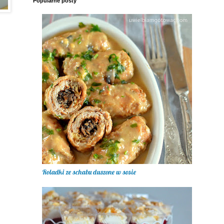
Popularne posty
Roladki ze schabu duszone w sosie