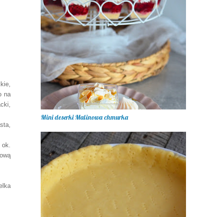
kie,
o na
cki,
Mini deserki Malinowa chmurka
sta,
 ok.
kową
elka