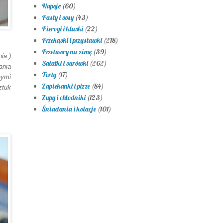
Napoje
(60)
Pasty i sosy
(43)
Pierogi i kluski
(22)
Przekąski i przystawki
(218)
Przetwory na zimę
(39)
ia:)
Sałatki i surówki
(262)
ania
Torty
(17)
nymi
Zapiekanki i pizze
(84)
ztuk
Zupy i chłodniki
(123)
Śniadania i kolacje
(101)