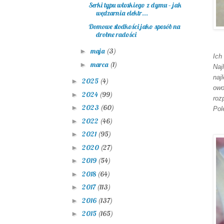
Serki typu włoskiego z dymu – jak
wędzarnia elektr...
Domowe słodkości jako sposób na
drobne radości
maja
(3)
►
Ich
marca
(1)
►
Naj
naj
2025
(4)
►
owo
2024
(99)
►
roz
2023
(60)
►
Pol
2022
(46)
►
2021
(95)
►
2020
(27)
►
2019
(54)
►
2018
(64)
►
2017
(113)
►
2016
(137)
►
2015
(165)
►