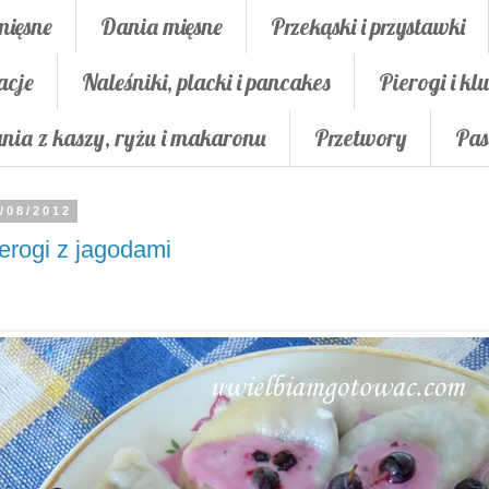
mięsne
Dania mięsne
Przekąski i przystawki
acje
Naleśniki, placki i pancakes
Pierogi i klu
nia z kaszy, ryżu i makaronu
Przetwory
Pas
/08/2012
erogi z jagodami