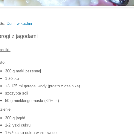
dło:
Domi w kuchni
erogi z jagodami
adniki:
sto:
300 g mąki pszennej
1 żółtko
+/- 125 ml gorącej wody (prosto z czajnika)
szczypta soli
50 g miękkiego masła (82% tł.)
zienie:
300 g jagód
1-2 łyżki cukru
1 łyżeczka cukru waniliowego