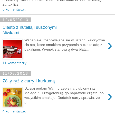
za tak licz...
6 komentarzy:
12/05/2013
Ciasto z nutellą i suszonymi
śliwkami
›
Wspaniałe, rozpływające się w ustach, kaloryczne
cia sto, które smakiem przypomin a czekoladę z
bakaliami. Wypiek stanowi ą dwa blaty...
11 komentarzy:
11/05/2013
Żółty ryż z curry i kurkumą
Dzisiaj podam Wam przepis na ulubiony ryż
›
Mojego K. Przygotowuję go naprawdę często, bo
wszystkim smakuje. Dodatek curry sprawia, że
p...
4 komentarze: