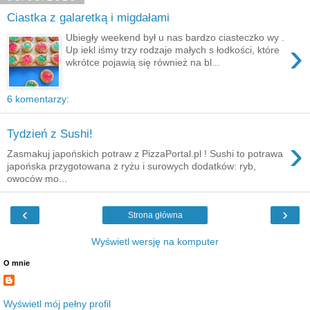
Ciastka z galaretką i migdałami
Ubiegły weekend był u nas bardzo ciasteczko wy .
›
Up iekl iśmy trzy rodzaje małych s łodkości, które
wkrótce pojawią się również na bl...
6 komentarzy:
Tydzień z Sushi!
›
Zasmakuj japońskich potraw z PizzaPortal.pl ! Sushi to potrawa
japońska przygotowana z ryżu i surowych dodatków: ryb,
owoców mo...
‹
›
Strona główna
Wyświetl wersję na komputer
O mnie
Wyświetl mój pełny profil