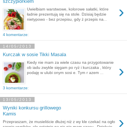
szczypiorkiem
›
Uwielbiam warstwowe, kolorowe sałatki, które
ładnie prezentują się na stole. Dzisiaj będzie
nietypowo - bez przepisu, gdy ż przepis na...
4 komentarze:
14/05/2013
Kurczak w sosie Tikki Masala
Kiedy nie mam za wiele czasu na przygotowanie
›
ob iadu zwykle sięgam po ryż i kurczaka , który
podaję w ulubi onym sosi e. Tym r azem ...
3 komentarze:
13/05/2013
Wyniki konkursu grillowego
Kamis
›
Przepraszam, że musieliście dłużej niż z wy kle czekać na ogło
szenie wyników, ale ostatnio na nic nie mam czasu . Dziękuję