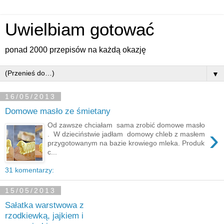
Uwielbiam gotować
ponad 2000 przepisów na każdą okazję
▼
16/05/2013
Domowe masło ze śmietany
Od zawsze chciałam sama zrobić domowe masło
›
. W dzieciństwie jadłam domowy chleb z masłem
przygotowanym na bazie krowiego mleka. Produk
c...
31 komentarzy:
15/05/2013
Sałatka warstwowa z
rzodkiewką, jajkiem i