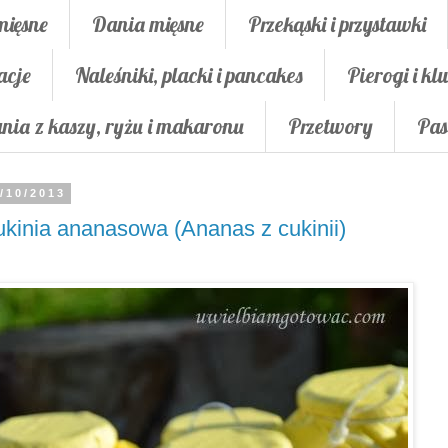
mięsne
Dania mięsne
Przekąski i przystawki
acje
Naleśniki, placki i pancakes
Pierogi i klu
nia z kaszy, ryżu i makaronu
Przetwory
Pas
/10/2013
kinia ananasowa (Ananas z cukinii)