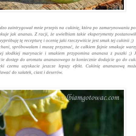
dzo zaintrygował mnie przepis na cukinię, która po zamarynowaniu p
kuje jak ananas. Z racji, że uwielbiam takie eksperymenty postanowi
wypróbuję tę recepturę i ocenię jaki rzeczywiście jest smak tej cukinii ;)
hani, spróbowałam i muszę przyznać, że całkiem fajnie smakuje war
ej słodkiej marynacie i smakiem przypomina ananasa z puszki ;) J
ie dostęp do aromatu ananasowego to koniecznie dodajcie go do cuki
ęki czemu uzyskacie jeszcze lepszy efekt.
Cukinię ananasową może
awać do sałatek, ciast i deserów.