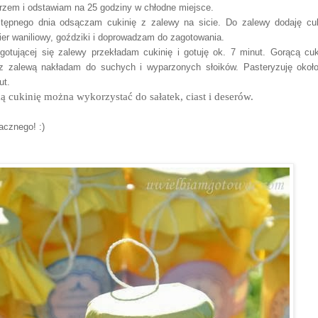
erzem i odstawiam na 25 godziny w chłodne miejsce.
tępnego dnia odsączam cukinię z zalewy na sicie. Do zalewy dodaję cuk
ier waniliowy, goździki i doprowadzam do zagotowania.
gotującej się zalewy przekładam cukinię i gotuję ok. 7 minut. Gorącą cuk
z zalewą nakładam do suchych i wyparzonych słoików. Pasteryzuję okoł
nut.
ą cukinię można wykorzystać do sałatek, ciast i deserów.
cznego! :)