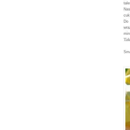
tal
Nas
cuk
Do 
wra
mi
Tak
Sma