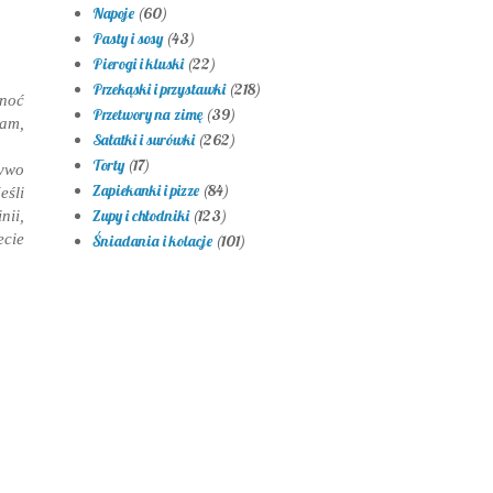
Napoje
(60)
Pasty i sosy
(43)
Pierogi i kluski
(22)
Przekąski i przystawki
(218)
onoć
Przetwory na zimę
(39)
łam,
Sałatki i surówki
(262)
Torty
(17)
zywo
Zapiekanki i pizze
(84)
eśli
nii,
Zupy i chłodniki
(123)
cie
Śniadania i kolacje
(101)