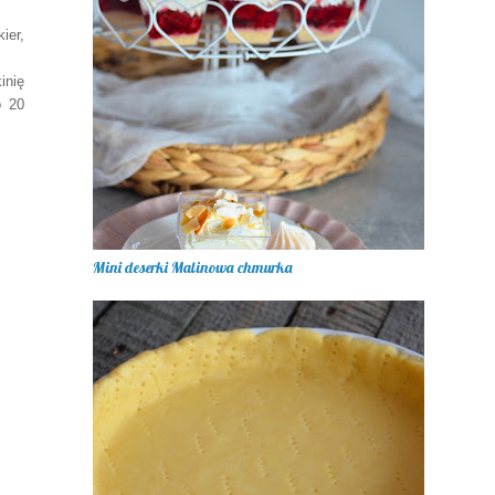
ier,
inię
o 20
Mini deserki Malinowa chmurka