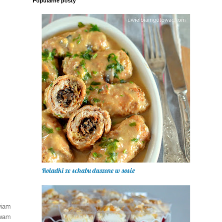
Popularne posty
Roladki ze schabu duszone w sosie
wiam
ywam