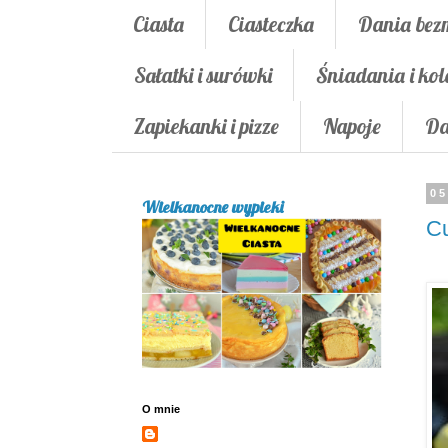
Ciasta
Ciasteczka
Dania bez
Sałatki i surówki
Śniadania i kol
Zapiekanki i pizze
Napoje
Da
05
Wielkanocne wypieki
Cu
O mnie