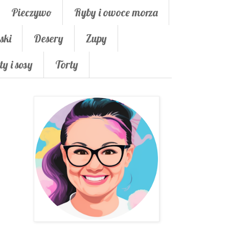
Pieczywo
Ryby i owoce morza
ski
Desery
Zupy
ty i sosy
Torty