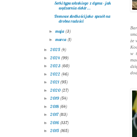
Serki typu włoskiego z dymu – jak
wędzarnia elektr...
Domowe słodkości jako sposób na
drobne radości
Bar
maja
(3)
►
sma
marca
(1)
►
że 
Koc
2025
(4)
►
w t
2024
(99)
►
mac
2023
(60)
►
dzi
dod
2022
(46)
►
2021
(95)
►
2020
(27)
►
2019
(54)
►
2018
(64)
►
2017
(113)
►
2016
(137)
►
2015
(165)
►