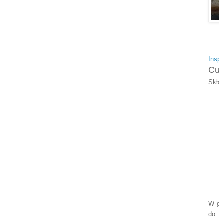
Ins
Cu
Skł
W g
do 