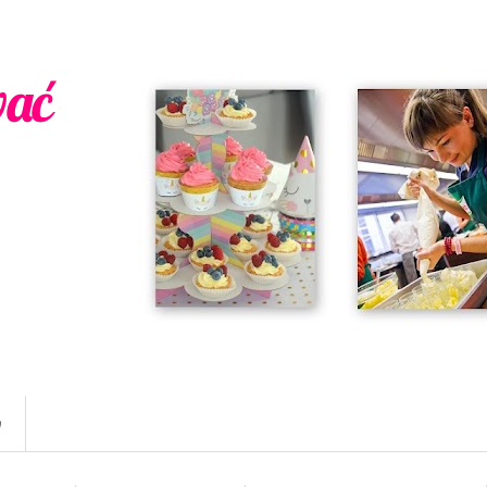
wać
w