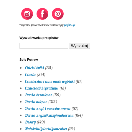
Przyciski społecznościowe dostarczyły
profilki.pl
Wyszukiwarka przepisów
Spis Potraw
Chleb i bułki
(35)
Ciasta
(341)
Ciasteczka i inne małe wypieki
(117)
Czekoladki i pralinki
(13)
Dania bezmięsne
(59)
Dania mięsne
(312)
Dania z ryb i owoców morza
(57)
Dania z ryżu/kaszy/makaronu
(154)
Desery
(149)
Naleśniki/placki/pancakes
(114)