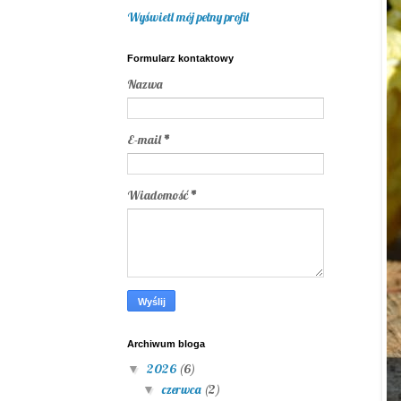
Wyświetl mój pełny profil
Formularz kontaktowy
Nazwa
E-mail
*
Wiadomość
*
Archiwum bloga
2026
(6)
▼
czerwca
(2)
▼