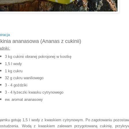
piracja
kinia ananasowa (Ananas z cukinii)
adniki:
3 kg cukinii obranej pokrojonej w kostkę
1,5 l wody
1 kg cukru
32 g cukru waniliowego
3 - 4 goździki
3 - 4 łyżeczki kwasku cytrynowego
ew. aromat ananasowy
arnku gotuję 1,5 l wody z kwaskiem cytrynowym. Po zagotowaniu pozosta
ostudzenia. Wodą z kwaskiem zalewam przygotowaną cukinię, przykr