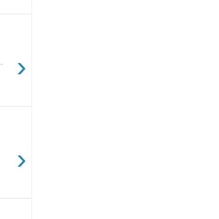
›
.
›