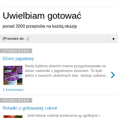
Uwielbiam gotować
ponad 2000 przepisów na każdą okazję
▼
27/08/2014
Dżem jagodowy
Kiedy byliśmy dziećmi mama przygotowywała na
›
deser naleśniki z jagodowym dżemem. To było
jedno z naszych ulubionych dań. Jedząc zabarw...
1 komentarz:
24/08/2014
Roladki z grillowanej cukinii
Jeśli lubicie cukinię koniecznie ją zgrillujcie i