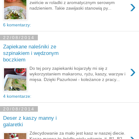
›
zwińcie w roladki z aromatycznym serowym
nadzieniem. Takie zawijaski stanowią py...
6 komentarzy:
22/08/2014
Zapiekane naleśniki ze
szpinakiem i wędzonym
boczkiem
›
Do tej pory zapiekanki kojarzyły mi się z
wykorzystaniem makaronu, ryżu, kaszy, warzyw i
mięsa. Dzięki Pazurkowi - koleżance z pracy...
4 komentarze:
20/08/2014
Deser z kaszy manny i
galaretki
Zdecydowanie za mało jest kasz w naszej diecie.
Kasza manna to źródło wielu witamin, tj. B1, B2,