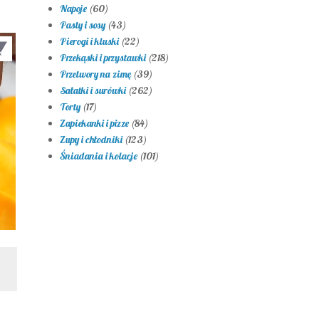
Napoje
(60)
Pasty i sosy
(43)
Pierogi i kluski
(22)
Przekąski i przystawki
(218)
Przetwory na zimę
(39)
Sałatki i surówki
(262)
Torty
(17)
Zapiekanki i pizze
(84)
Zupy i chłodniki
(123)
Śniadania i kolacje
(101)