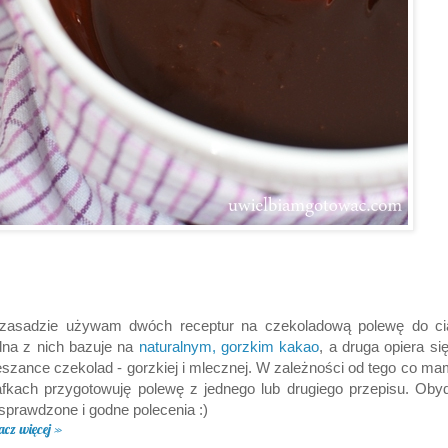
zasadzie używam dwóch receptur na czekoladową polewę do cia
na z nich bazuje na
naturalnym, gorzkim kakao
, a druga opiera si
szance czekolad - gorzkiej i mlecznej. W zależności od tego co m
fkach przygotowuję polewę z jednego lub drugiego przepisu. Ob
sprawdzone i godne polecenia :)
acz więcej »