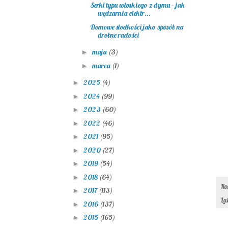
Serki typu włoskiego z dymu – jak
wędzarnia elektr...
Domowe słodkości jako sposób na
drobne radości
maja
(3)
►
marca
(1)
►
2025
(4)
►
2024
(99)
►
2023
(60)
►
2022
(46)
►
2021
(95)
►
2020
(27)
►
2019
(54)
►
2018
(64)
►
Il
2017
(113)
►
La
2016
(137)
►
2015
(165)
►