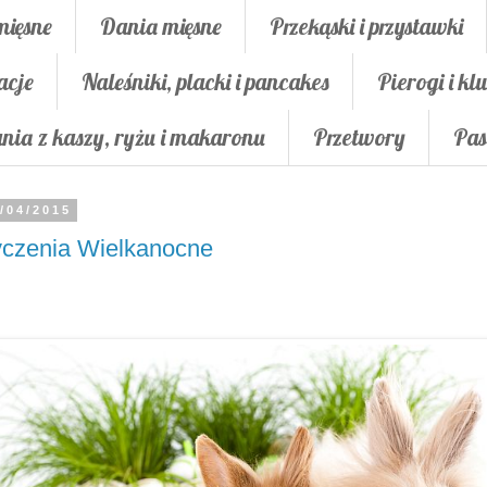
mięsne
Dania mięsne
Przekąski i przystawki
acje
Naleśniki, placki i pancakes
Pierogi i klu
nia z kaszy, ryżu i makaronu
Przetwory
Pas
/04/2015
czenia Wielkanocne