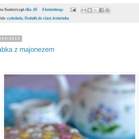
ona Kuśmierczyk
ilka_86
8 komentarzy:
bels:
czekolada
,
Dodatki do ciast
,
kremówka
/04/2015
abka z majonezem