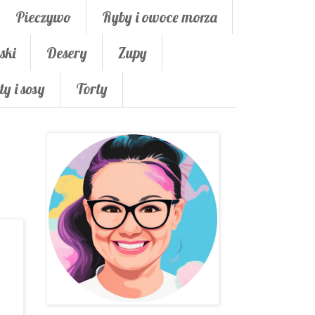
Pieczywo
Ryby i owoce morza
ski
Desery
Zupy
ty i sosy
Torty