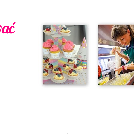
wać
w