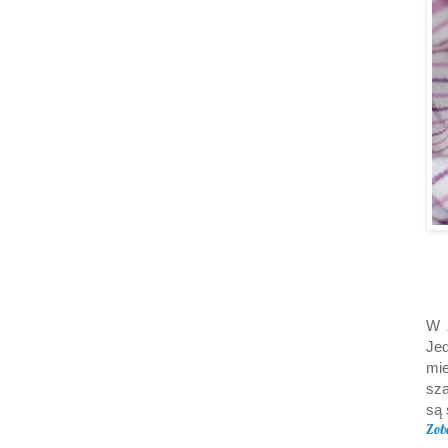
W 
Jed
mie
sza
są 
Zob