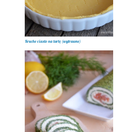
Kruche ciasto na tartę (wytrawne)