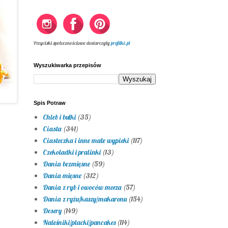
Przyciski społecznościowe dostarczyły
profilki.pl
Wyszukiwarka przepisów
Spis Potraw
Chleb i bułki
(35)
Ciasta
(341)
Ciasteczka i inne małe wypieki
(117)
Czekoladki i pralinki
(13)
Dania bezmięsne
(59)
Dania mięsne
(312)
Dania z ryb i owoców morza
(57)
Dania z ryżu/kaszy/makaronu
(154)
Desery
(149)
Naleśniki/placki/pancakes
(114)