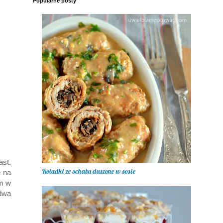
Popularne posty
st.
Roladki ze schabu duszone w sosie
ę na
am w
ydwa