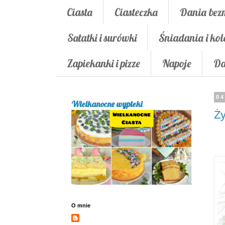
Ciasta
Ciasteczka
Dania bez
Sałatki i surówki
Śniadania i kol
Zapiekanki i pizze
Napoje
Da
04
Wielkanocne wypieki
Ży
O mnie