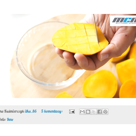
ona Kuśmierczyk
ilka_86
5 komentarzy:
bels:
Inne