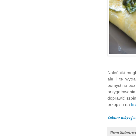
Naleśniki mogł
ale i te wytr
pomysł na bez
przygotowania
doprawić szpi
przepisu na
kr
Zobacz więcej »
Ilona Kuśmier