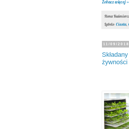
Zobacz więcej »
Ilona Kuśmier
Labels:
Ciasta
,
11/09/201
Składany
żywności 