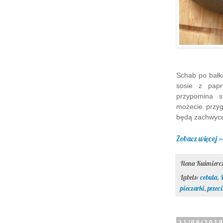
Schab po bałk
sosie z papr
przypomina s
możecie przyg
będą zachwyce
Zobacz więcej »
Ilona Kuśmier
Labels:
cebula
,
pieczarki
,
przec
31/08/201