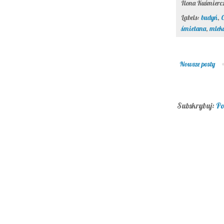
Ilona Kuśmier
Labels:
budyń
,
C
śmietana
,
mlek
Nowsze posty
Subskrybuj:
Po