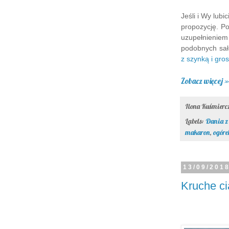
Jeśli i Wy lub
propozycję. Po
uzupełnienie
podobnych sa
z szynką i gro
Zobacz więcej »
Ilona Kuśmier
Labels:
Dania z
makaron
,
ogóre
13/09/201
Kruche ci