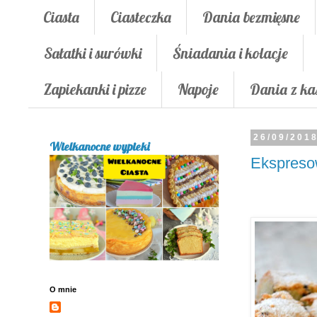
Ciasta
Ciasteczka
Dania bezmięsne
Sałatki i surówki
Śniadania i kolacje
Zapiekanki i pizze
Napoje
Dania z ka
26/09/201
Wielkanocne wypieki
Ekspreso
O mnie