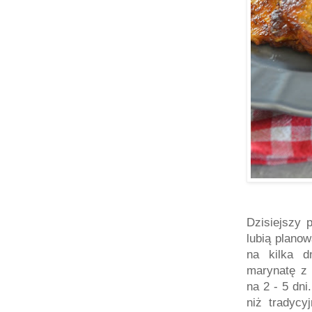
Dzisiejszy 
lubią plano
na kilka d
marynatę z 
na 2 - 5 dn
niż tradycy