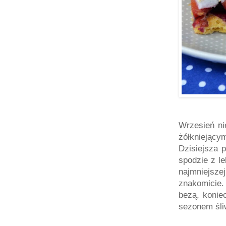
Wrzesień ni
żółkniejący
Dzisiejsza 
spodzie z l
najmniejsze
znakomicie.
bezą, konie
sezonem śli