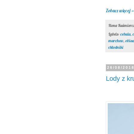
Zobacz więcej »
Ilona Kuśmier
Labels:
cebula
,
marchew
,
obia
chłodniki
26/08/201
Lody z k