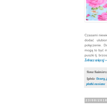
Czasami niewie
dodać ulubio
połączenie. 
mogą to być m
puszki tj. brzo
Zobacz więcej »
Ilona Kuśmier
Labels:
Desery
,
płatki owsiane
23/08/201