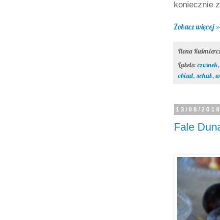
koniecznie z
Zobacz więcej »
Ilona Kuśmier
Labels:
czosnek
obiad
,
schab
,
w
13/08/201
Fale Duna