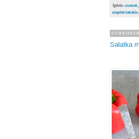
Labels:
czosnek
wegetariańskie
17/09/201
Sałatka 