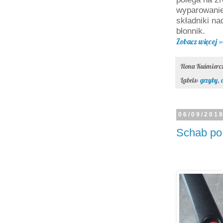
wyparowanie
składniki na
błonnik.
Zobacz więcej »
Ilona Kuśmier
Labels:
grzyby
,
06/09/201
Schab po