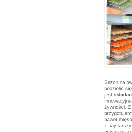
Sezon na ow
podzielić s
jest
składan
innowacyjna
żywności. Z
przygotujem
nawet mięso
z najstarsz
polega na z