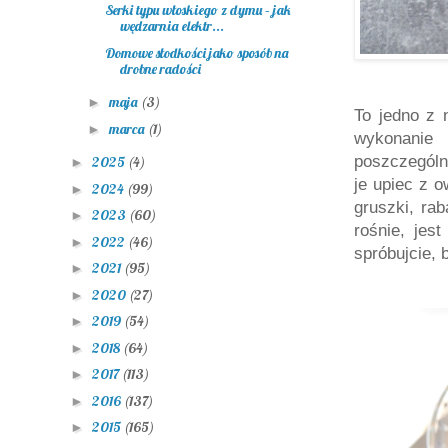
Serki typu włoskiego z dymu – jak
wędzarnia elektr...
Domowe słodkości jako sposób na
drobne radości
maja
(3)
►
To jedno z 
marca
(1)
►
wykonani
poszczególn
2025
(4)
►
je upiec z o
2024
(99)
►
gruszki, rab
2023
(60)
►
rośnie, jes
2022
(46)
►
spróbujcie, 
2021
(95)
►
2020
(27)
►
2019
(54)
►
2018
(64)
►
2017
(113)
►
2016
(137)
►
2015
(165)
►