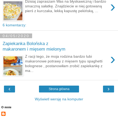
›
Dzisiaj zapraszam Was na błyskawiczną i bardzo
smaczną sałatkę. Znajdziecie w niej gotowaną
pierś z kurczaka, lekką kapustę pekińską, ...
6 komentarzy:
04/05/2020
Zapiekanka Bolońska z
makaronem i mięsem mielonym
›
Z racji tego, że moja rodzina bardzo lubi
makaronowe potrawy z mięsem typu spaghetti
bolognese , postanowiłam zrobić zapiekankę z
ma...
‹
›
Strona główna
Wyświetl wersję na komputer
O mnie