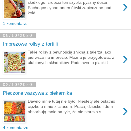
›
słodkiego, zróbcie ten szybki, pyszny deser.
Pachnące cynamonem śliwki zapieczone pod
kołd...
1 komentarz:
08/10/2020
Imprezowe rollsy z tortilli
›
Takie rollsy z pewnością znikną z talerza jako
pierwsze na imprezie. Można je przygotować z
ulubionych składników. Podstawa to placki t...
02/10/2020
Pieczone warzywa z piekarnika
Dawno mnie tutaj nie było. Niestety ale ostatnio
›
ciężko u mnie z czasem. Praca, dziecko i dom
absorbują mnie na tyle, że nie starcza s...
4 komentarze: