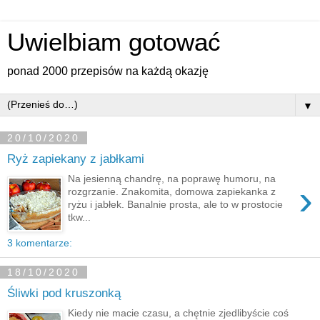
Uwielbiam gotować
ponad 2000 przepisów na każdą okazję
▼
20/10/2020
Ryż zapiekany z jabłkami
Na jesienną chandrę, na poprawę humoru, na
›
rozgrzanie. Znakomita, domowa zapiekanka z
ryżu i jabłek. Banalnie prosta, ale to w prostocie
tkw...
3 komentarze:
18/10/2020
Śliwki pod kruszonką
Kiedy nie macie czasu, a chętnie zjedlibyście coś