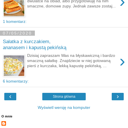
›
dwulatce na obiad, albo przygotowuję na nim
smaczne, domowe zupy. Jednak zawsze zostaj...
1 komentarz:
07/05/2020
Sałatka z kurczakiem,
ananasem i kapustą pekińską
›
Dzisiaj zapraszam Was na błyskawiczną i bardzo
smaczną sałatkę. Znajdziecie w niej gotowaną
pierś z kurczaka, lekką kapustę pekińską, ...
6 komentarzy:
‹
›
Strona główna
Wyświetl wersję na komputer
O mnie