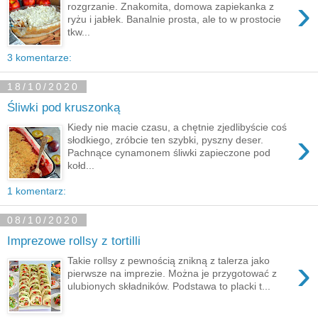
›
rozgrzanie. Znakomita, domowa zapiekanka z
ryżu i jabłek. Banalnie prosta, ale to w prostocie
tkw...
3 komentarze:
18/10/2020
Śliwki pod kruszonką
Kiedy nie macie czasu, a chętnie zjedlibyście coś
›
słodkiego, zróbcie ten szybki, pyszny deser.
Pachnące cynamonem śliwki zapieczone pod
kołd...
1 komentarz:
08/10/2020
Imprezowe rollsy z tortilli
›
Takie rollsy z pewnością znikną z talerza jako
pierwsze na imprezie. Można je przygotować z
ulubionych składników. Podstawa to placki t...