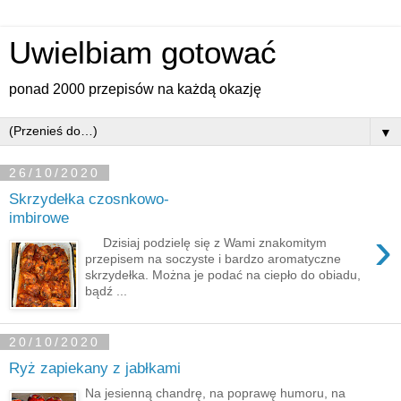
Uwielbiam gotować
ponad 2000 przepisów na każdą okazję
▼
26/10/2020
Skrzydełka czosnkowo-
imbirowe
›
Dzisiaj podzielę się z Wami znakomitym
przepisem na soczyste i bardzo aromatyczne
skrzydełka. Można je podać na ciepło do obiadu,
bądź ...
20/10/2020
Ryż zapiekany z jabłkami
Na jesienną chandrę, na poprawę humoru, na