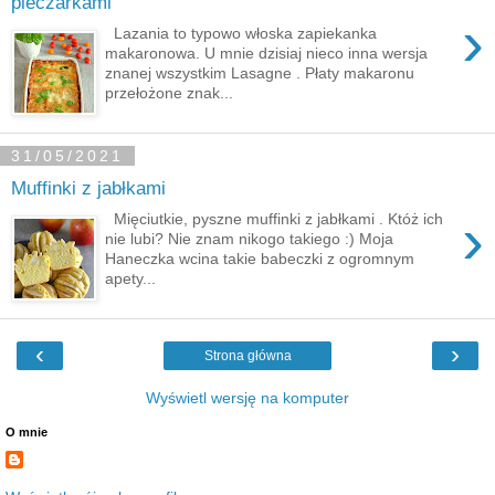
pieczarkami
›
Lazania to typowo włoska zapiekanka
makaronowa. U mnie dzisiaj nieco inna wersja
znanej wszystkim Lasagne . Płaty makaronu
przełożone znak...
31/05/2021
Muffinki z jabłkami
›
Mięciutkie, pyszne muffinki z jabłkami . Któż ich
nie lubi? Nie znam nikogo takiego :) Moja
Haneczka wcina takie babeczki z ogromnym
apety...
‹
›
Strona główna
Wyświetl wersję na komputer
O mnie