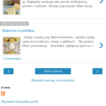
ja. Najlepiej smakuje taki sernik schłodzony,
prosto z lodówki. Dzisiaj zapraszam Was na py...
04/10/2021
Babcina szarlotka
Kiedy znudzą się Wam kremowe, ciężkie ciasta
›
upieczcie babcine ciasto z jabłkami . Na pewno
Wam posmakuje. Szarlotka najlepsza jest na c...
1 komentarz:
‹
›
Strona główna
Wyświetl wersję na komputer
O mnie
Wyświetl mój pełny profil