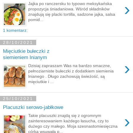
›
Jajka po ranczersku to typowo meksykańska
propozycja śniadaniowa. Wśród składników
znajdują się placki tortilla, sadzone jajka, salsa
pomid...
1 komentarz:
28/10/2021
Mięciutkie bułeczki z
siemieniem lnianym
›
Dzisiaj zapraszam Was na bardzo smaczne,
pełnoziarniste bułeczki z dodatkiem siemienia
lnianego . Długo zachowują świeżość, są
mięciutkie i ...
25/10/2021
Placuszki serowo-jabłkowe
›
Takie placuszki znajdą się z ogromnym
zainteresowaniem każdego łasucha, czy to
dużego czy małego. Moja szesnastomiesięczna
córka wsuwała p...