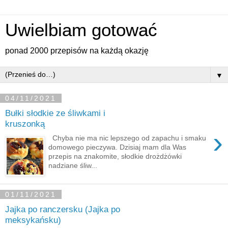
Uwielbiam gotować
ponad 2000 przepisów na każdą okazję
▼
04/11/2021
Bułki słodkie ze śliwkami i
kruszonką
›
Chyba nie ma nic lepszego od zapachu i smaku
domowego pieczywa. Dzisiaj mam dla Was
przepis na znakomite, słodkie drożdżówki
nadziane śliw...
01/11/2021
Jajka po ranczersku (Jajka po
meksykańsku)