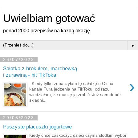
Uwielbiam gotować
ponad 2000 przepisów na każdą okazję
▼
26/07/2023
Sałatka z brokułem, marchewką
i żurawiną - hit TikToka
›
Kiedy tylko zobaczyłam tę sałatkę u Oli na
kanale Fura jedzenia na TikToku, od razu
wiedziałam, że muszę ją zrobić. Już sam dobór
składni...
29/06/2023
Puszyste placuszki jogurtowe
Kiedy chcę zaskoczyć dzieci czymś słodkim wybór