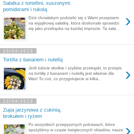
Sałatka z tortellini, suszonymi
pomidorami i rukolą
›
Dziś chciałabym podzielić się z Wami przepisem
na wyjątkową sałatkę, która doskonale sprawdzi
się jako przekąska na każdej imprezie. Ta sała...
15/04/2023
Tortilla z bananem i nutellą
›
Jeśli lubicie słodkie i szybkie przekąski, to przepis
na tortillę z bananem i nutellą jest właśnie dla
Was! To coś, co przygotujecie w kilka...
12/04/2023
Zupa jarzynowa z cukinią,
brokułem i ryżem
›
Po wszystkich przepysznych potrawach, które
spożyliśmy w czasie świątecznych obiadów, nasze