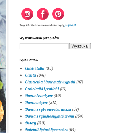
Przyciski społecznościowe dostarczyły
profilki.pl
Wyszukiwarka przepisów
Spis Potraw
Chleb i bułki
(35)
Ciasta
(341)
Ciasteczka i inne małe wypieki
(117)
Czekoladki i pralinki
(13)
Dania bezmięsne
(59)
Dania mięsne
(312)
Dania z ryb i owoców morza
(57)
Dania z ryżu/kaszy/makaronu
(154)
Desery
(149)
Naleśniki/placki/pancakes
(114)