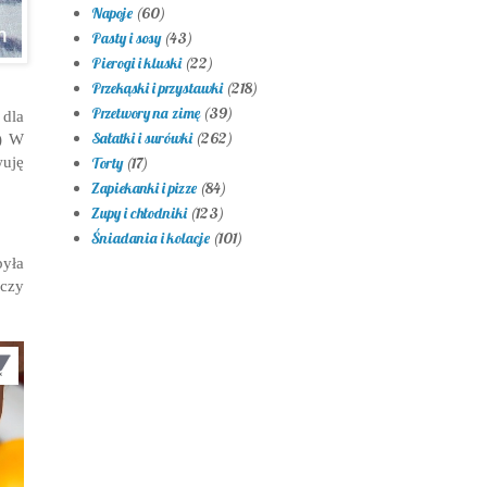
Napoje
(60)
Pasty i sosy
(43)
Pierogi i kluski
(22)
Przekąski i przystawki
(218)
Przetwory na zimę
(39)
dla
Sałatki i surówki
(262)
:) W
wuję
Torty
(17)
Zapiekanki i pizze
(84)
Zupy i chłodniki
(123)
Śniadania i kolacje
(101)
yła
 czy