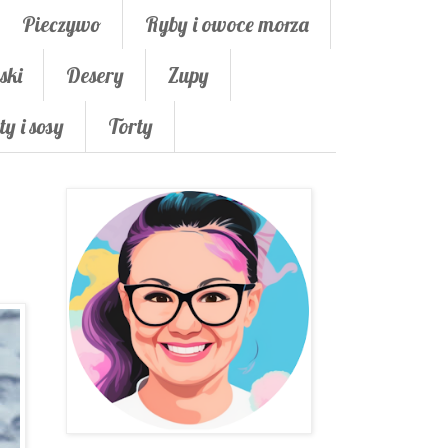
Pieczywo
Ryby i owoce morza
ski
Desery
Zupy
ty i sosy
Torty