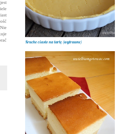
jest
iele
ast
ość
 Nie
uje
brać
Kruche ciasto na tartę (wytrawne)