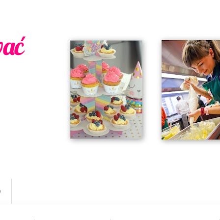
wać
w