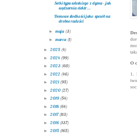
Serki typu włoskiego z dymu – jak
wędzarnia elektr...
Domowe słodkości jako sposób na
drobne radości
maja
(3)
►
Des
dor
marca
(1)
►
moi
2025
(4)
►
tak
2024
(99)
►
O c
2023
(60)
►
2022
(46)
1.
►
two
2021
(95)
►
soc
2020
(27)
►
2019
(54)
►
2018
(64)
►
2017
(113)
►
2016
(137)
►
2015
(165)
►