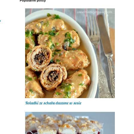
Popularne posty
,
Roladki ze schabu duszone w sosie