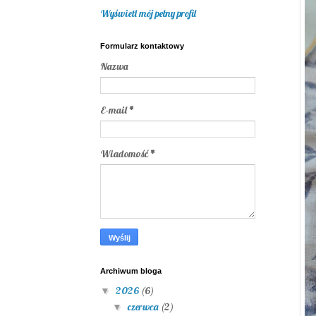
Wyświetl mój pełny profil
Formularz kontaktowy
Nazwa
E-mail
*
Wiadomość
*
Archiwum bloga
2026
(6)
▼
czerwca
(2)
▼