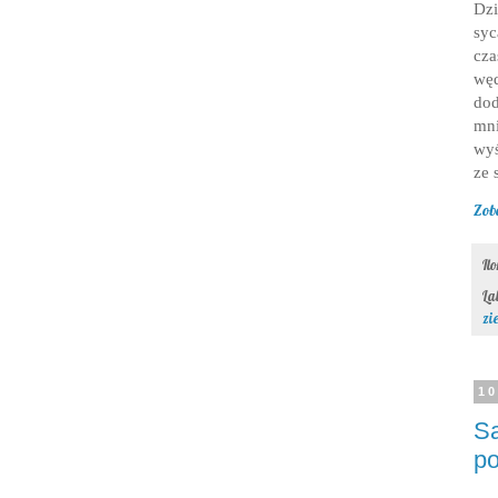
Dzi
syc
cz
wę
dod
mn
wyś
ze 
Zob
Il
La
zi
10
Sa
po