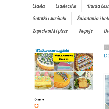
Ciasta
Ciasteczka
Dania bez
Sałatki i surówki
Śniadania i kol
Zapiekanki i pizze
Napoje
Da
23
Wielkanocne wypieki
De
O mnie