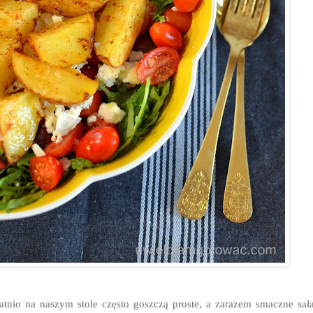
atnio na naszym stole często goszczą proste, a zarazem smaczne sała