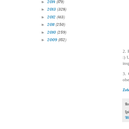
2014
(179)
►
2013
(328)
►
2012
(413)
►
2011
(250)
►
2010
(259)
►
2009
(152)
►
2. 
:) 
ins
3. 
obe
Zob
Il
La
Wi