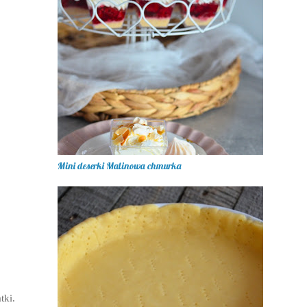
Mini deserki Malinowa chmurka
tki.