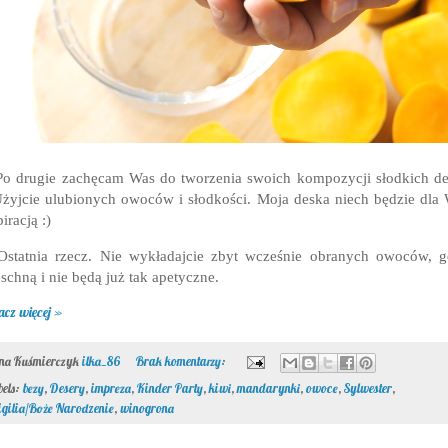
Po drugie zachęcam Was do tworzenia swoich kompozycji słodkich d
Użyjcie ulubionych owoców i słodkości. Moja deska niech będzie dla
piracją :)
Ostatnia rzecz. Nie wykładajcie zbyt wcześnie obranych owoców, 
schną i nie będą już tak apetyczne.
acz więcej »
ona Kuśmierczyk
ilka_86
Brak komentarzy:
bels:
bezy
,
Desery
,
impreza
,
Kinder Party
,
kiwi
,
mandarynki
,
owoce
,
Sylwester
,
gilia/Boże Narodzenie
,
winogrona