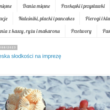
mięsne
Dania mięsne
Przekąski i przystawki
acje
Naleśniki, placki i pancakes
Pierogi i klu
nia z kaszy, ryżu i makaronu
Przetwory
Pas
/08/2023
ska słodkości na imprezę