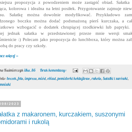
siejsza propozycja z powodzeniem może zastąpić obiad. Sałatka 
ąca, kolorowa i idealna na letni posiłek. Przygotowanie zajmuje niew
asu. Sałatkę można dowolnie modyfikować. Przykładowo zami
dzonego boczku można dodać podsmażoną pierś kurczaka, a cał
atkowo wzbogacić o dodatek chrupiącej rzodkiewki lub papryki.
iej jednak sałatka w przedstawionej przeze mnie wersji smak
mienicie :) Polecam jako propozycja do lunchboxa, który można za
sobą do pracy czy szkoły.
acz więcej »
ona Kuśmierczyk
ilka_86
Brak komentarzy:
bels:
boczek
,
feta
,
impreza
,
miód
,
obiad
,
pomidorki koktajlowe
,
rukola
,
Sałatki i surówki
,
emniaki
/08/2023
łatka z makaronem, kurczakiem, suszonymi
midorami i rukolą