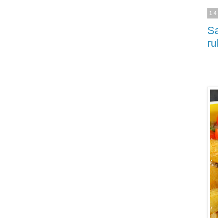
14
Sa
ru