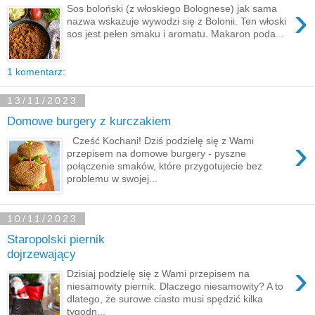
›
Sos boloński (z włoskiego Bolognese) jak sama
nazwa wskazuje wywodzi się z Bolonii. Ten włoski
sos jest pełen smaku i aromatu. Makaron poda...
1 komentarz:
13/11/2023
Domowe burgery z kurczakiem
›
Cześć Kochani! Dziś podzielę się z Wami
przepisem na domowe burgery - pyszne
połączenie smaków, które przygotujecie bez
problemu w swojej...
10/11/2023
Staropolski piernik
dojrzewający
›
Dzisiaj podzielę się z Wami przepisem na
niesamowity piernik. Dlaczego niesamowity? A to
dlatego, że surowe ciasto musi spędzić kilka
tygodn...