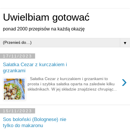
Uwielbiam gotować
ponad 2000 przepisów na każdą okazję
▼
17/11/2023
Sałatka Cezar z kurczakiem i
grzankami
›
Sałatka Cezar z kurczakiem i grzankami to
prosta i szybka sałatka oparta na zaledwie kilku
składnikach. W jej składzie znajdziesz chrupiąc...
15/11/2023
Sos boloński (Bolognese) nie
tylko do makaronu