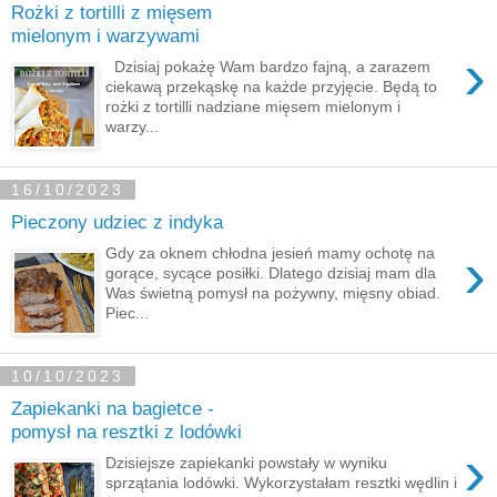
Rożki z tortilli z mięsem
mielonym i warzywami
›
Dzisiaj pokażę Wam bardzo fajną, a zarazem
ciekawą przekąskę na każde przyjęcie. Będą to
rożki z tortilli nadziane mięsem mielonym i
warzy...
16/10/2023
Pieczony udziec z indyka
›
Gdy za oknem chłodna jesień mamy ochotę na
gorące, sycące posiłki. Dlatego dzisiaj mam dla
Was świetną pomysł na pożywny, mięsny obiad.
Piec...
10/10/2023
Zapiekanki na bagietce -
pomysł na resztki z lodówki
›
Dzisiejsze zapiekanki powstały w wyniku
sprzątania lodówki. Wykorzystałam resztki wędlin i