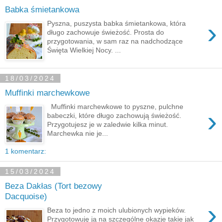
Babka śmietankowa
›
Pyszna, puszysta babka śmietankowa, która
długo zachowuje świeżość. Prosta do
przygotowania, w sam raz na nadchodzące
Święta Wielkiej Nocy. ...
18/03/2024
Muffinki marchewkowe
Muffinki marchewkowe to pyszne, pulchne
›
babeczki, które długo zachowują świeżość.
Przygotujesz je w zaledwie kilka minut.
Marchewka nie je...
1 komentarz:
15/03/2024
Beza Dakłas (Tort bezowy
Dacquoise)
›
Beza to jedno z moich ulubionych wypieków.
Przygotowuję ją na szczególne okazje takie jak