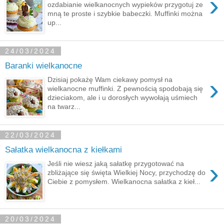
›
ozdabianie wielkanocnych wypieków przygotuj ze
mną te proste i szybkie babeczki. Muffinki można
up...
24/03/2024
Baranki wielkanocne
›
Dzisiaj pokażę Wam ciekawy pomysł na
wielkanocne muffinki. Z pewnością spodobają się
dzieciakom, ale i u dorosłych wywołają uśmiech
na twarz...
22/03/2024
Sałatka wielkanocna z kiełkami
›
Jeśli nie wiesz jaką sałatkę przygotować na
zbliżające się święta Wielkiej Nocy, przychodzę do
Ciebie z pomysłem. Wielkanocna sałatka z kieł...
20/03/2024