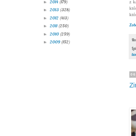
2014
(179)
z k
►
któ
2013
(328)
►
któ
2012
(413)
►
Zob
2011
(250)
►
2010
(259)
►
Il
2009
(152)
►
La
tw
06
Zi