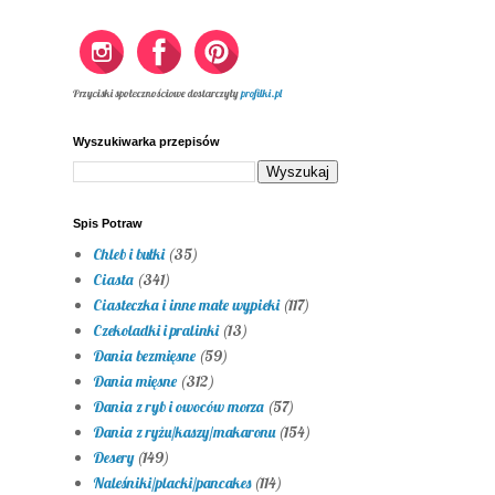
Przyciski społecznościowe dostarczyły
profilki.pl
Wyszukiwarka przepisów
Spis Potraw
Chleb i bułki
(35)
Ciasta
(341)
Ciasteczka i inne małe wypieki
(117)
Czekoladki i pralinki
(13)
Dania bezmięsne
(59)
Dania mięsne
(312)
Dania z ryb i owoców morza
(57)
Dania z ryżu/kaszy/makaronu
(154)
Desery
(149)
Naleśniki/placki/pancakes
(114)