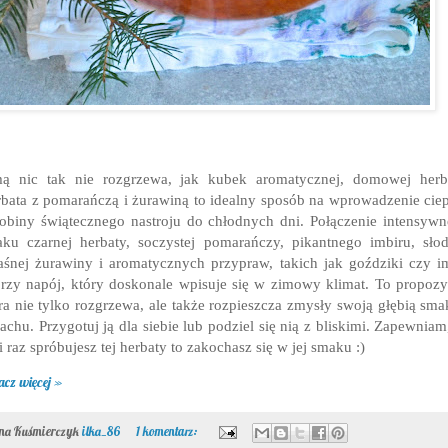
ą nic tak nie rozgrzewa, jak kubek aromatycznej, domowej herb
bata z pomarańczą i żurawiną to idealny sposób na wprowadzenie ciep
obiny świątecznego nastroju do chłodnych dni. Połączenie intensyw
ku czarnej herbaty, soczystej pomarańczy, pikantnego imbiru, sło
śnej żurawiny i aromatycznych przypraw, takich jak goździki czy i
rzy napój, który doskonale wpisuje się w zimowy klimat. To propozy
ra nie tylko rozgrzewa, ale także rozpieszcza zmysły swoją głębią sma
achu. Przygotuj ją dla siebie lub podziel się nią z bliskimi. Zapewniam
li raz spróbujesz tej herbaty to zakochasz się w jej smaku :)
acz więcej »
ona Kuśmierczyk
ilka_86
1 komentarz: