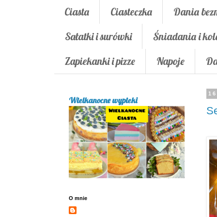
Ciasta
Ciasteczka
Dania bez
Sałatki i surówki
Śniadania i kol
Zapiekanki i pizze
Napoje
Da
16
Wielkanocne wypieki
Se
O mnie