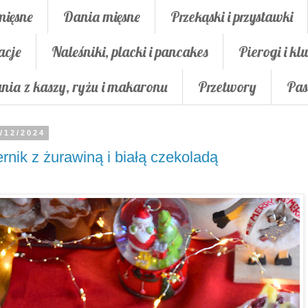
mięsne
Dania mięsne
Przekąski i przystawki
acje
Naleśniki, placki i pancakes
Pierogi i klu
nia z kaszy, ryżu i makaronu
Przetwory
Pas
/12/2024
rnik z żurawiną i białą czekoladą