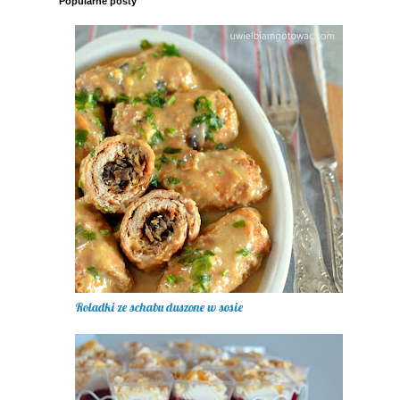
Popularne posty
Roladki ze schabu duszone w sosie