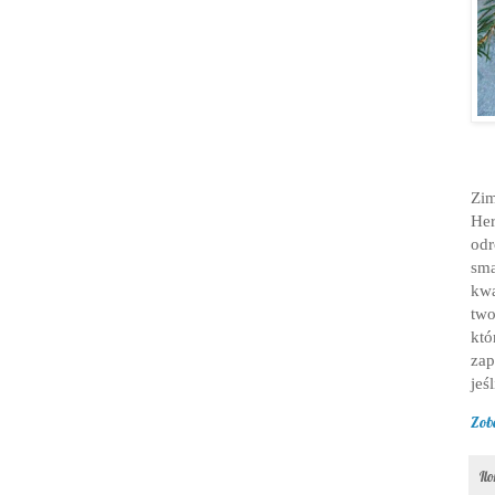
Zim
Her
odr
sma
kwa
two
któ
zap
jeś
Zob
Il