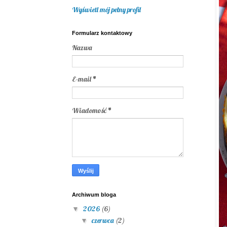
Wyświetl mój pełny profil
Formularz kontaktowy
Nazwa
E-mail
*
Wiadomość
*
Archiwum bloga
2026
(6)
▼
czerwca
(2)
▼