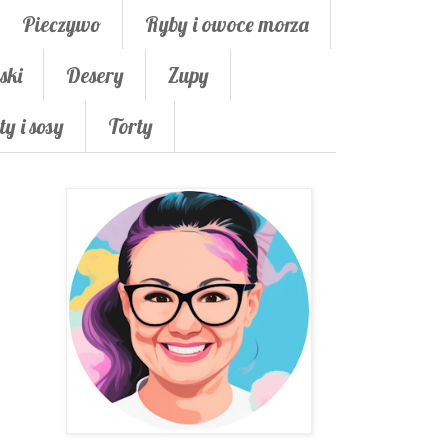
Pieczywo
Ryby i owoce morza
ski
Desery
Zupy
ty i sosy
Torty