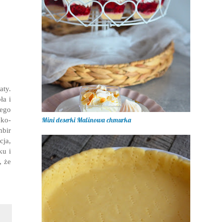
aty.
ła i
nego
Mini deserki Malinowa chmurka
dko-
mbir
cja,
ku i
, że