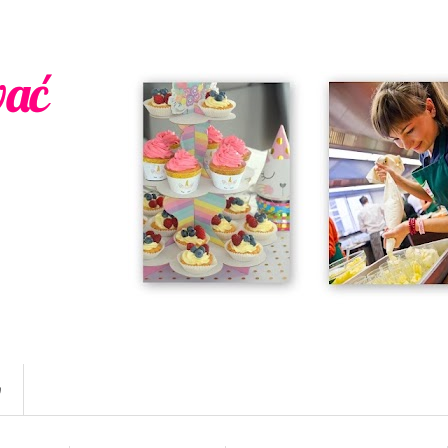
wać
w