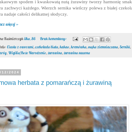
akaowym spodem i kwaskowatą nutą żurawiny tworzy harmonię sma
ra zachwyci każdego. W
ierzch sernika wieńczy polewa z białej czekol
ra nadaje całości delikatnej słodyczy.
acz więcej »
ona Kuśmierczyk
ilka_86
Brak komentarzy:
bels:
Ciasta z owocami
,
czekolada biała
,
kakao
,
kremówka
,
mąka ziemniaczana
,
Serniki
,
aróg
,
Wigilia/Boże Narodzenie
,
żurawina
,
żurawina suszona
/12/2024
mowa herbata z pomarańczą i żurawiną