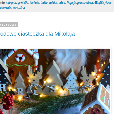
bels:
cytryna
,
goździki
,
herbata
,
imbir
,
jabłka
,
miód
,
Napoje
,
pomarańcza
,
Wigilia/Boże
rodzenie
,
żurawina
/12/2024
odowe ciasteczka dla Mikołaja