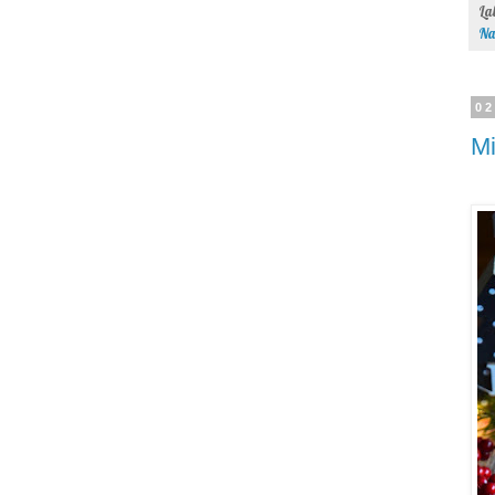
La
Na
02
Mi