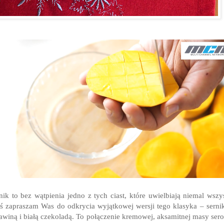
nik to bez wątpienia jedno z tych ciast, które uwielbiają niemal wszy
ś zapraszam Was do odkrycia wyjątkowej wersji tego klasyka – serni
awiną i białą czekoladą. To połączenie kremowej, aksamitnej masy ser