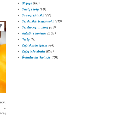
Napoje
(60)
Pasty i sosy
(43)
Pierogi i kluski
(22)
Przekąski i przystawki
(218)
Przetwory na zimę
(39)
Sałatki i surówki
(262)
Torty
(17)
Zapiekanki i pizze
(84)
Zupy i chłodniki
(123)
Śniadania i kolacje
(101)
scy.
ka z
owej