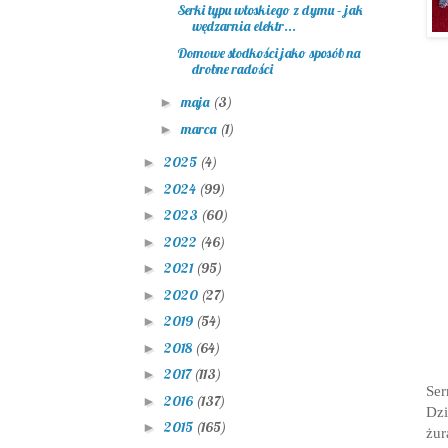
Serki typu włoskiego z dymu – jak
wędzarnia elektr...
Domowe słodkości jako sposób na
drobne radości
maja
(3)
►
marca
(1)
►
2025
(4)
►
2024
(99)
►
2023
(60)
►
2022
(46)
►
2021
(95)
►
2020
(27)
►
2019
(54)
►
2018
(64)
►
2017
(113)
►
Ser
2016
(137)
►
Dzi
2015
(165)
►
żur