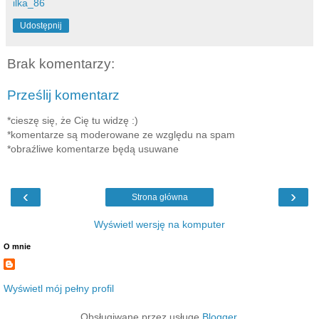
ilka_86
Udostępnij
Brak komentarzy:
Prześlij komentarz
*cieszę się, że Cię tu widzę :)
*komentarze są moderowane ze względu na spam
*obraźliwe komentarze będą usuwane
‹
›
Strona główna
Wyświetl wersję na komputer
O mnie
Wyświetl mój pełny profil
Obsługiwane przez usługę
Blogger
.