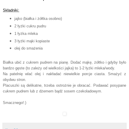
Składniki:
jajko (białka i żółtka osobno)
2 łyżki cukru pudru
1 łyżka mleka
3 łyżki mąki kopiaste
olej do smażenia
Białka ubić z cukrem pudrem na pianę. Dodać mąkę, żółtko i gdyby było
bardzo gęste (to zależy od wielkości jajka) to 1-2 łyżki mleka/wody.
Na patelnię wlać olej i nakładać niewielkie porcje ciasta. Smażyć z
obydwu stron.
Placuszki są delikatne, trzeba ostrożnie je obracać. Podawać posypane
cukrem pudrem lub z dżemem bądź sosem czekoladowym.
Smacznego!:)