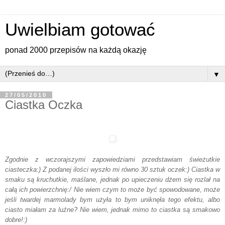
Uwielbiam gotować
ponad 2000 przepisów na każdą okazję
▼
27/05/2010
Ciastka Oczka
Zgodnie z wczorajszymi zapowiedziami przedstawiam świeżutkie
ciasteczka:) Z podanej ilości wyszło mi równo 30 sztuk oczek:) Ciastka w
smaku są kruchutkie, maślane, jednak po upieczeniu dżem się rozlał na
całą ich powierzchnię:/ Nie wiem czym to może być spowodowane, może
jeśli twardej marmolady bym użyła to bym uniknęła tego efektu, albo
ciasto miałam za luźne? Nie wiem, jednak mimo to ciastka są smakowo
dobre!:)