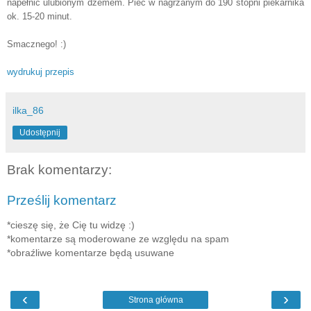
napełnić ulubionym dżemem. Piec w nagrzanym do 190 stopni piekarnika
ok. 15-20 minut.
Smacznego! :)
wydrukuj przepis
ilka_86
Udostępnij
Brak komentarzy:
Prześlij komentarz
*cieszę się, że Cię tu widzę :)
*komentarze są moderowane ze względu na spam
*obraźliwe komentarze będą usuwane
‹
›
Strona główna