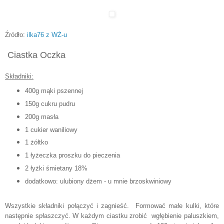
Źródło:
ilka76 z WŻ-u
Ciastka Oczka
Składniki:
400g mąki pszennej
150g cukru pudru
200g masła
1 cukier waniliowy
1 żółtko
1 łyżeczka proszku do pieczenia
2 łyżki śmietany 18%
dodatkowo: ulubiony dżem - u mnie brzoskwiniowy
Wszystkie składniki połączyć i zagnieść. Formować małe kulki, które
następnie spłaszczyć. W każdym ciastku
zrobić wgłębienie paluszkiem,