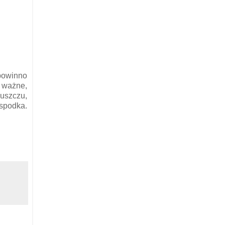
 powinno
o ważne,
uszczu,
 spodka.