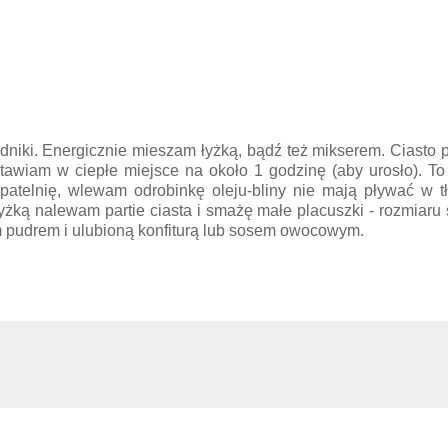
niki. Energicznie mieszam łyżką, bądź też mikserem. Ciasto
stawiam w ciepłe miejsce na około 1 godzinę (aby urosło). T
atelnię, wlewam odrobinkę oleju-bliny nie mają pływać w tł
 Łyżką nalewam partie ciasta i smażę małe placuszki - rozmiaru
 pudrem i ulubioną konfiturą lub sosem owocowym.