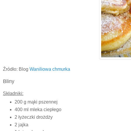
Źródło: Blog
Waniliowa chmurka
Bliny
Składniki:
200 g mąki pszennej
400 ml mleka ciepłego
2 łyżeczki drożdży
2 jajka