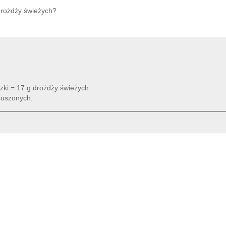
 drożdży świeżych?
czki = 17 g drożdży świeżych
suszonych.