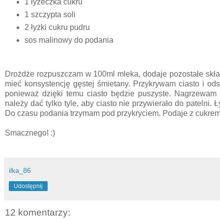
1 łyżeczka cukru
1 szczypta soli
2 łyżki cukru pudru
sos malinowy do podania
Drożdże rozpuszczam w 100ml mleka, dodaje pozostałe skład
mieć konsystencję gęstej śmietany. Przykrywam ciasto i od
ponieważ dzięki temu ciasto będzie puszyste. Nagrzewam p
należy dać tylko tyle, aby ciasto nie przywierało do patelni.
Do czasu podania trzymam pod przykryciem. Podaje z cukrem
Smacznego! :)
ilka_86
Udostępnij
12 komentarzy: