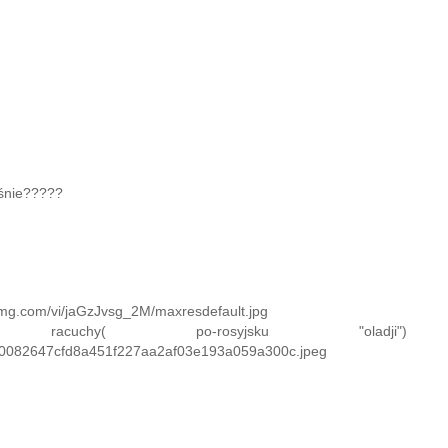
ośnie?????
i.ytimg.com/vi/jaGzJvsg_2M/maxresdefault.jpg
chy( po-rosyjsku "oladji"
89/70082647cfd8a451f227aa2af03e193a059a300c.jpeg