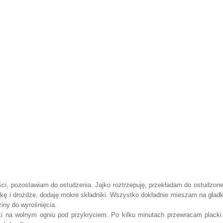
ci, pozostawiam do ostudzenia. Jajko roztrzepuję, przekładam do ostudzon
kę i drożdże, dodaję mokre składniki. Wszystko dokładnie mieszam na gładki
iny do wyrośnięcia.
uszki na wolnym ogniu pod przykryciem. Po kilku minutach przewracam placki