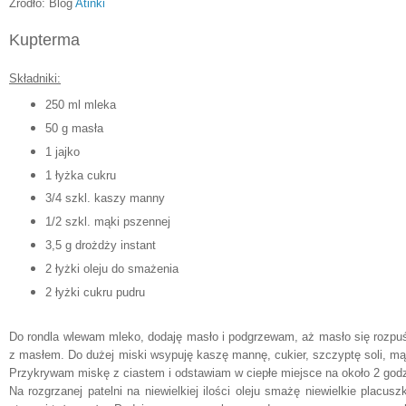
Źródło: Blog
Atinki
Kupterma
Składniki:
250 ml mleka
50 g masła
1 jajko
1 łyżka cukru
3/4 szkl. kaszy manny
1/2 szkl. mąki pszennej
3,5 g drożdży instant
2 łyżki oleju do smażenia
2 łyżki cukru pudru
Do rondla wlewam mleko, dodaję masło i podgrzewam, aż masło się rozpuś
z masłem. Do dużej miski wsypuję kaszę mannę, cukier, szczyptę soli, mą
Przykrywam miskę z ciastem i odstawiam w ciepłe miejsce na około 2 godz
Na rozgrzanej patelni na niewielkiej ilości oleju smażę niewielkie plac