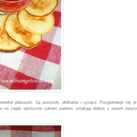
ewielkie placuszki. Są puszyste, delikatne i sycące. Przygotowuje się je
sze na ciepło oprószone cukrem pudrem, smakują dobrze z sosem owoc