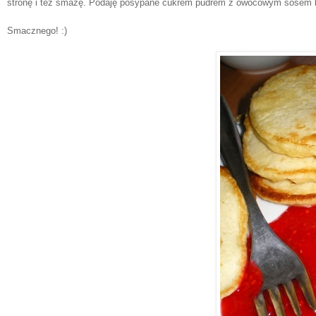
stronę i też smażę. Podaję posypane cukrem pudrem z owocowym sosem lu
Smacznego! :)