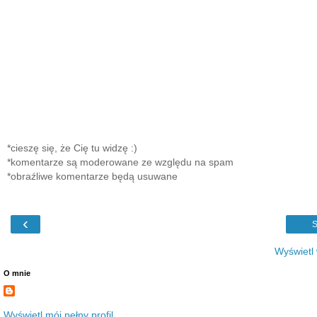
*cieszę się, że Cię tu widzę :)
*komentarze są moderowane ze względu na spam
*obraźliwe komentarze będą usuwane
‹
S
Wyświetl
O mnie
Wyświetl mój pełny profil