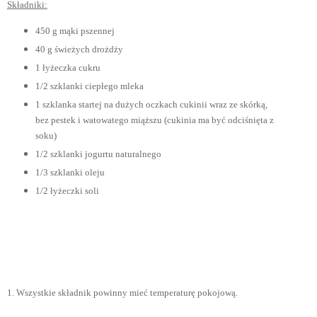
Składniki:
450 g mąki pszennej
40 g świeżych drożdży
1 łyżeczka cukru
1/2 szklanki ciepłego mleka
1 szklanka startej na dużych oczkach cukinii wraz ze skórką,
bez pestek i watowatego miąższu (cukinia ma być odciśnięta z
soku)
1/2 szklanki jogurtu naturalnego
1/3 szklanki oleju
1/2 łyżeczki soli
1. Wszystkie składnik powinny mieć temperaturę pokojową.