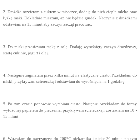
2. Drożdże rozcieram z cukrem w miseczce, dodaję do nich ciepłe mleko oraz
łyżkę maki. Dokładnie mieszam, aż nie będzie grudek. Naczynie z drożdżami
odstawiam na 15 minut aby zaczyn zaczął pracować.
3. Do miski przesiewam mąkę z solą. Dodaję wyrośnięty zaczyn drożdżowy,
startą cukinię, jogurt i olej.
4. Następnie zagniatam przez kilka minut na elastyczne ciasto. Przekładam do
miski, przykrywam ściereczką i odstawiam do wyrośnięcia na 1 godzinę.
5. Po tym czasie ponownie wyrabiam ciasto. Następie przekładam do formy
wyłożonej papierem do pieczenia, przykrywam ściereczką i zostawiam na 10 -
15 minut.
6. Wstawiam do nagrzanego do 200*C piekarnika i piekę 20 minut, po tym