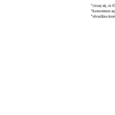
*cieszę się, że C
*komentarze s
*obraźliwe kom