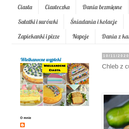
Ciasta
Ciasteczka
Dania bezmięsne
Sałatki i surówki
Śniadania i kolacje
Zapiekanki i pizze
Napoje
Dania z ka
10/11/202
Wielkanocne wypieki
Chleb z c
O mnie