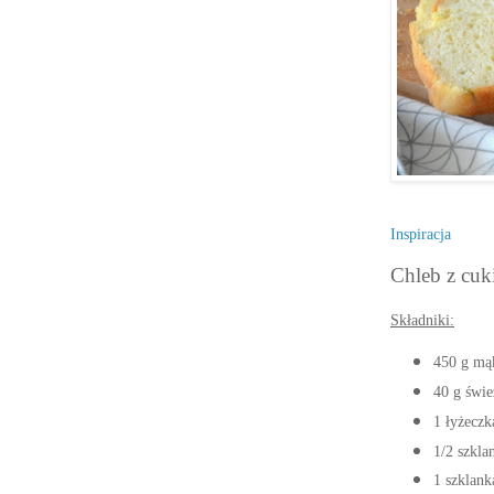
Inspiracja
Chleb z cuk
Składniki:
450 g mąk
40 g świe
1 łyżeczk
1/2 szkla
1 szklank