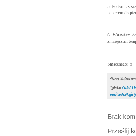
5. Po tym czasi
papierem do pie
6. Wstawiam do
zmniejszam temp
Smacznego! :)
Ilona Kuśmier
Labels:
Chleb i b
maślanka/kefir/
Brak kom
Prześlij 