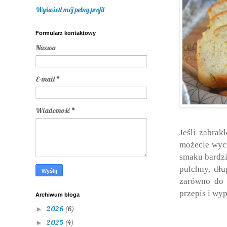
Wyświetl mój pełny profil
Formularz kontaktowy
Nazwa
E-mail
*
Wiadomość
*
Jeśli zabrak
możecie wycz
smaku bardzi
pulchny, dł
zarówno do w
przepis i wyp
Archiwum bloga
2026
(6)
►
2025
(4)
►