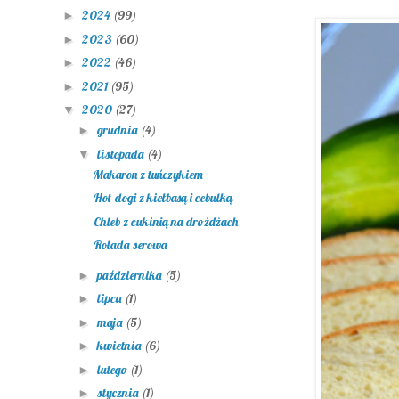
2024
(99)
►
2023
(60)
►
2022
(46)
►
2021
(95)
►
2020
(27)
▼
grudnia
(4)
►
listopada
(4)
▼
Makaron z tuńczykiem
Hot-dogi z kiełbasą i cebulką
Chleb z cukinią na drożdżach
Rolada serowa
października
(5)
►
lipca
(1)
►
maja
(5)
►
kwietnia
(6)
►
lutego
(1)
►
stycznia
(1)
►