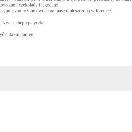
awałkami czekolady i jagodami.
ysypuję zamrożone owoce na masę umieszczoną w foremce.
o tzw. suchego patyczka.
szyć cukrem pudrem.