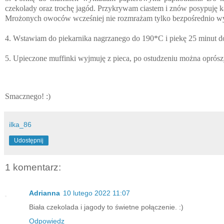
czekolady oraz trochę jagód. Przykrywam ciastem i znów posypuję k
Mrożonych owoców wcześniej nie rozmrażam tylko bezpośrednio w
4. Wstawiam do piekarnika nagrzanego do 190*C i piekę 25 minut d
5. Upieczone muffinki wyjmuję z pieca, po ostudzeniu można opró
Smacznego! :)
ilka_86
Udostępnij
1 komentarz:
Adrianna
10 lutego 2022 11:07
Biała czekolada i jagody to świetne połączenie. :)
Odpowiedz