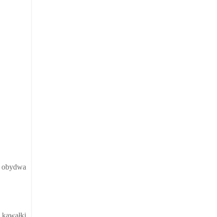
az obydwa
 kawałki