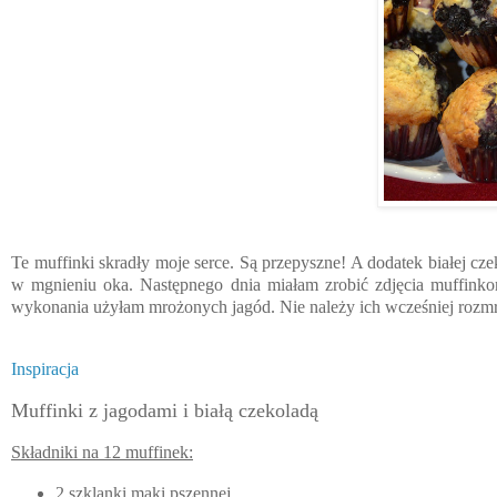
Te muffinki skradły moje serce. Są przepyszne! A dodatek białej cz
w mgnieniu oka. Następnego dnia miałam zrobić zdjęcia muffinkom,
wykonania użyłam mrożonych jagód. Nie należy ich wcześniej rozmraż
Inspiracja
Muffinki z jagodami i białą czekoladą
Składniki na 12 muffinek:
2 szklanki mąki pszennej