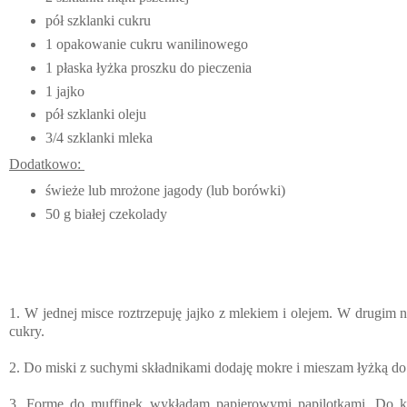
pół szklanki cukru
1 opakowanie cukru wanilinowego
1 płaska łyżka proszku do pieczenia
1 jajko
pół szklanki oleju
3/4 szklanki mleka
Dodatkowo:
świeże lub mrożone jagody (lub borówki)
50 g białej czekolady
1. W jednej misce roztrzepuję jajko z mlekiem i olejem. W drugim 
cukry.
2. Do miski z suchymi składnikami dodaję mokre i mieszam łyżką do
3. Formę do muffinek wykładam papierowymi papilotkami. Do k