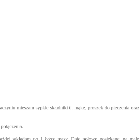
naczyniu mieszam sypkie składniki tj. mąkę, proszek do pieczenia or
 połączenia.
ażdej wkładam po 1 łyżce masy. Daję połowę posiekanej na małe