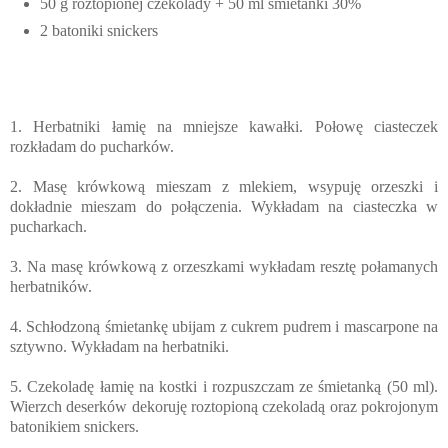
50 g roztopionej czekolady + 50 ml śmietanki 30%
2 batoniki snickers
1. Herbatniki łamię na mniejsze kawałki. Połowę ciasteczek
rozkładam do pucharków.
2. Masę krówkową mieszam z mlekiem, wsypuję orzeszki i
dokładnie mieszam do połączenia. Wykładam na ciasteczka w
pucharkach.
3. Na masę krówkową z orzeszkami wykładam resztę połamanych
herbatników.
4. Schłodzoną śmietankę ubijam z cukrem pudrem i mascarpone na
sztywno. Wykładam na herbatniki.
5. Czekoladę łamię na kostki i rozpuszczam ze śmietanką (50 ml).
Wierzch deserków dekoruję roztopioną czekoladą oraz pokrojonym
batonikiem snickers.