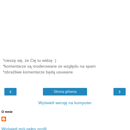
*cieszę się, że Cię tu widzę :)
*komentarze są moderowane ze względu na spam
*obraźliwe komentarze będą usuwane
‹
›
Strona główna
Wyświetl wersję na komputer
O mnie
Wyświetl mój pełny profil