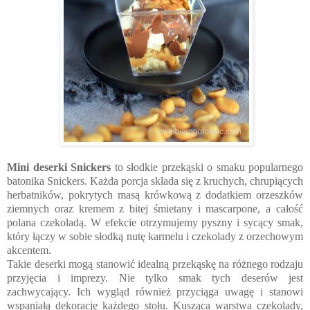
Mini deserki Snickers
to słodkie przekąski o smaku popularnego
batonika Snickers. Każda porcja składa się z kruchych, chrupiących
herbatników, pokrytych masą krówkową z dodatkiem orzeszków
ziemnych oraz kremem z bitej śmietany i mascarpone, a całość
polana czekoladą. W efekcie otrzymujemy pyszny i sycący smak,
który łączy w sobie słodką nutę karmelu i czekolady z orzechowym
akcentem.
Takie deserki mogą stanowić idealną przekąskę na różnego rodzaju
przyjęcia i imprezy. Nie tylko smak tych deserów jest
zachwycający. Ich wygląd również przyciąga uwagę i stanowi
wspaniałą dekorację każdego stołu. Kusząca warstwa czekolady,