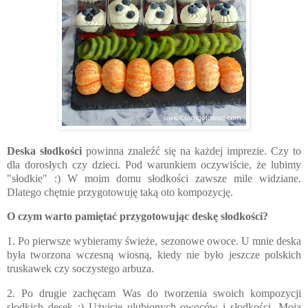
Deska słodkości
powinna znaleźć się na każdej imprezie. Czy to
dla dorosłych czy dzieci. Pod warunkiem oczywiście, że lubimy
"słodkie" :) W moim domu słodkości zawsze mile widziane.
Dlatego chętnie przygotowuję taką oto kompozycję.
O czym warto pamiętać przygotowując deskę słodkości?
1. Po pierwsze wybieramy świeże, sezonowe owoce. U mnie deska
była tworzona wczesną wiosną, kiedy nie było jeszcze polskich
truskawek czy soczystego arbuza.
2. Po drugie zachęcam Was do tworzenia swoich kompozycji
słodkich desek :) Użyjcie ulubionych owoców i słodkości. Moja