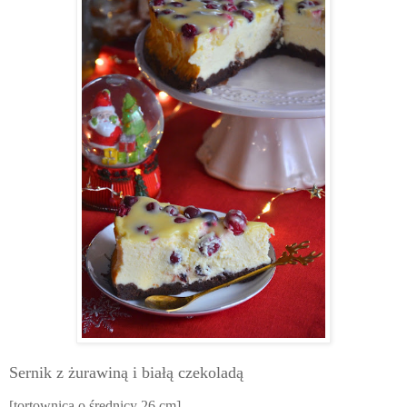
Sernik z żurawiną i białą czekoladą
[tortownica o średnicy 26 cm]