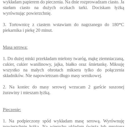
wykładam papierem do pieczenia. Na dnie rozprowadzam ciasto. Ja
starłam ciasto na dużych oczkach tarki. Dociskam łyżką
wyrównując powierzchnię.
3. Tortownicę z ciastem wstawiam do nagrzanego do 180*C
piekarnika i piekę 20 minut.
Masa serowa:
1. Do dużej miski przekładam mielony twaróg, mąkę ziemniaczaną,
cukier, cukier wanilinowy, jajka, białko oraz śmietankę. Miksuję
wszystko na małych obrotach miksera tylko do połączenia
składników. Nie napowietrzam długo masy sernikowej.
2. Na koniec do masy serowej wrzucam 2 garście suszonej
żurawiny i mieszam łyżką.
Pieczenie:
1. Na podpieczony spód wykładam masę serową. Wyrównuję
powierzchnię łyżką. Na wierzchu układam świeżą lub mrożoną