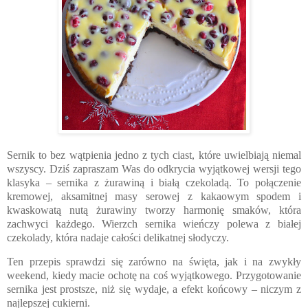
Sernik to bez wątpienia jedno z tych ciast, które uwielbiają niemal
wszyscy. Dziś zapraszam Was do odkrycia wyjątkowej wersji tego
klasyka – sernika z żurawiną i białą czekoladą. To połączenie
kremowej, aksamitnej masy serowej z kakaowym spodem i
kwaskowatą nutą żurawiny tworzy harmonię smaków, która
zachwyci każdego. W
ierzch sernika wieńczy polewa z białej
czekolady, która nadaje całości delikatnej słodyczy.
Ten przepis sprawdzi się zarówno na święta, jak i na zwykły
weekend, kiedy macie ochotę na coś wyjątkowego. Przygotowanie
sernika jest prostsze, niż się wydaje, a efekt końcowy – niczym z
najlepszej cukierni.