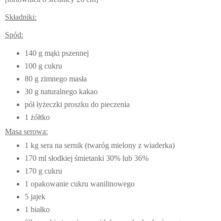
Składniki:
Spód:
140 g mąki pszennej
100 g cukru
80 g zimnego masła
30 g naturalnego kakao
pół łyżeczki proszku do pieczenia
1 żółtko
Masa serowa:
1 kg sera na sernik (twaróg mielony z wiaderka)
170 ml słodkiej śmietanki 30% lub 36%
170 g cukru
1 opakowanie cukru wanilinowego
5 jajek
1 białko