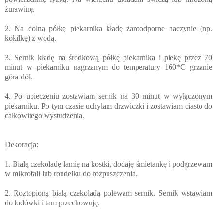
żurawinę.
2. Na dolną półkę piekarnika kładę żaroodporne naczynie (np.
kokilkę) z wodą.
3. Sernik kładę na środkową półkę piekarnika i piekę przez 70
minut w piekarniku nagrzanym do temperatury 160*C grzanie
góra-dół.
4. Po upieczeniu zostawiam sernik na 30 minut w wyłączonym
piekarniku. Po tym czasie uchylam drzwiczki i zostawiam ciasto do
całkowitego wystudzenia.
Dekoracja:
1. Białą czekoladę łamię na kostki, dodaję śmietankę i podgrzewam
w mikrofali lub rondelku do rozpuszczenia.
2. Roztopioną białą czekoladą polewam sernik. Sernik wstawiam
do lodówki i tam przechowuję.