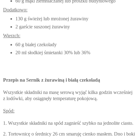
60 g mąki ziemniaczanej lub proszku budyniowego
Dodatkowo:
130 g świeżej lub mrożonej żurawiny
2 garście suszonej żurawiny
Wierzch:
60 g białej czekolady
20 ml słodkiej śmietanki 30% lub 36%
Przepis na Sernik z żurawiną i białą czekoladą
Wszystkie składniki na masę serową wyjąć kilka godzin wcześniej
z lodówki, aby osiągnęły temperaturę pokojową.
Spód:
1. Wszystkie składniki na spód zagnieść szybko na jednolite ciasto.
2. Tortownicę o średnicy 26 cm smaruję cienko masłem. Dno i boki