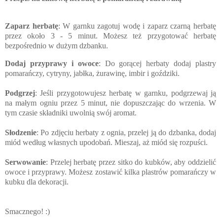
Zaparz herbatę
: W garnku zagotuj wodę i zaparz czarną herbatę
przez około 3 - 5 minut. Możesz też przygotować herbatę
bezpośrednio w dużym dzbanku.
Dodaj przyprawy i owoce
: Do gorącej herbaty dodaj plastry
pomarańczy, cytryny, jabłka, żurawinę, imbir i goździki.
Podgrzej
: Jeśli przygotowujesz herbatę w garnku, podgrzewaj ją
na małym ogniu przez 5 minut, nie dopuszczając do wrzenia. W
tym czasie składniki uwolnią swój aromat.
Słodzenie
: Po zdjęciu herbaty z ognia, przelej ją do dzbanka, dodaj
miód według własnych upodobań. Mieszaj, aż miód się rozpuści.
Serwowanie
: Przelej herbatę przez sitko do kubków, aby oddzielić
owoce i przyprawy. Możesz zostawić kilka plastrów pomarańczy w
kubku dla dekoracji.
Smacznego! :)