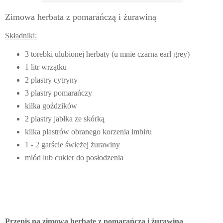
Zimowa herbata z pomarańczą i żurawiną
Składniki:
3 torebki ulubionej herbaty (u mnie czarna earl grey)
1 litr wrzątku
2 plastry cytryny
3 plastry pomarańczy
kilka goździków
2 plastry jabłka ze skórką
kilka plastrów obranego korzenia imbiru
1 - 2 garście świeżej żurawiny
miód lub cukier do posłodzenia
Przepis na zimową herbatę z pomarańczą i żurawiną