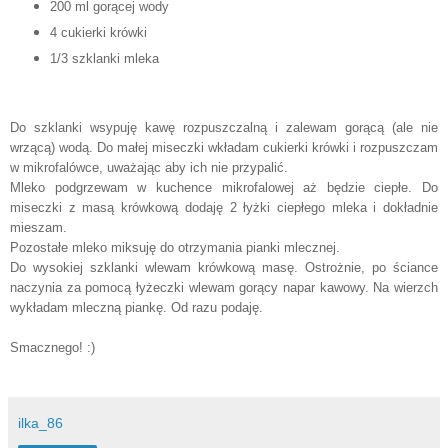
200 ml gorącej wody
4 cukierki krówki
1/3 szklanki mleka
Do szklanki wsypuję kawę rozpuszczalną i zalewam gorącą (ale nie
wrzącą) wodą. Do małej miseczki wkładam cukierki krówki i rozpuszczam
w mikrofalówce, uwa
żając aby ich nie przypali
ć.
Mleko podgrzewam w kuch
ence
mikrofalowej
aż b
ędzie ciepłe. Do
mise
czki z masą krówkową dodaję 2 łyżki
ciepłego mleka i dokładnie
mieszam.
P
ozostałe mleko mik
suję do otrzymania pian
ki mlecznej.
Do wysokiej szklanki wlewam krówkową masę.
Ostrożnie, po ściance
naczynia za pomocą łyżeczki wlewam gorąc
y napar kawowy. N
a wierzch
wykładam mleczną piankę. Od razu podaję.
Smacznego! :)
ilka_86