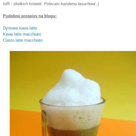
toffi - słod
kich
krówek. Polecam każdem
u łasuc
how
i :)
Podobne przepisy na b
log
u
:
Dyniowa kawa latte
Kawa latte macchiato
Ciasto latte macchiato