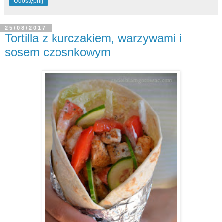
Udostępnij
25/08/2017
Tortilla z kurczakiem, warzywami i
sosem czosnkowym