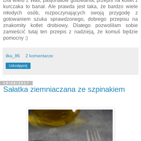
Dla wielu z Was, pasjonatów gotowania, przepis na kotlet z
kurczaka to banał. Ale prawda jest taka, że bardzo wiele
młodych osób, rozpoczynających swoją przygodę z
gotowaniem szuka sprawdzonego, dobrego przepisu na
znakomity kotlet drobiowy. Dlatego pozwoliłam sobie
zamieścić tutaj ten przepis z nadzieją, że komuś będzie
pomocny :)
ilka_86
2 komentarze:
Udostępnij
18/08/2017
Sałatka ziemniaczana ze szpinakiem