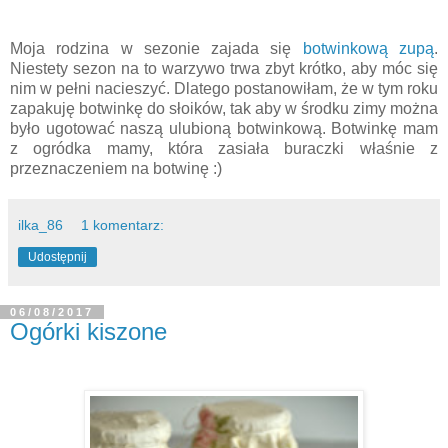
Moja rodzina w sezonie zajada się
botwinkową zupą
.
Niestety sezon na to warzywo trwa zbyt krótko, aby móc się
nim w pełni nacieszyć. Dlatego postanowiłam, że w tym roku
zapakuję botwinkę do słoików, tak aby w środku zimy można
było ugotować naszą ulubioną botwinkową. Botwinkę mam
z ogródka mamy, która zasiała buraczki właśnie z
przeznaczeniem na botwinę :)
ilka_86
1 komentarz:
Udostępnij
06/08/2017
Ogórki kiszone