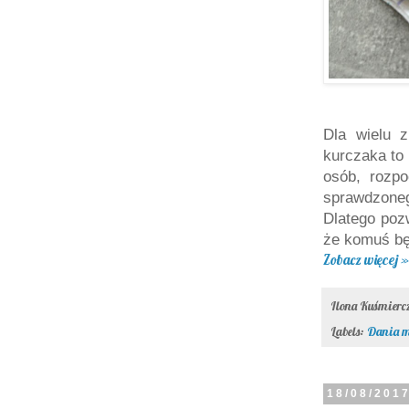
Dla wielu z
kurczaka to 
osób, rozp
sprawdzoneg
Dlatego pozw
że komuś bę
Zobacz więcej »
Ilona Kuśmier
Labels:
Dania m
18/08/201