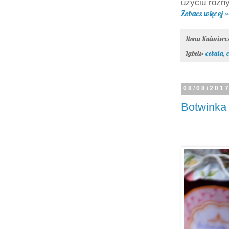
użyciu różny
Zobacz więcej »
Ilona Kuśmier
Labels:
cebula
,
08/08/201
Botwinka 