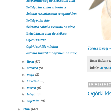
Sos pomidorowy do słoików na zimę
Kotlety z kurczaka w panierce
Sałatka ziemniaczana ze szpinakiem
Kotlety pożarskie
Kolorowa sałatka z cukinii na zimę
Botwinka na zimę do słoików
Ogórki kiszone
Ogórki z chili i miodem
Zobacz więcej »
Sałatka szwedzka z ogórków na zimę
Ilona Kuśmier
lipca
(12)
►
Labels:
curry
,
c
czerwca
(8)
►
maja
(8)
►
kwietnia
(11)
►
29/08/201
marca
(11)
►
Ogórki ki
lutego
(9)
►
stycznia
(10)
►
2016
(137)
►