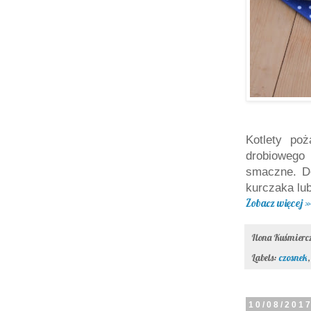
Kotlety poż
drobiowego 
smaczne. Do
kurczaka lub
Zobacz więcej »
Ilona Kuśmier
Labels:
czosnek
10/08/201