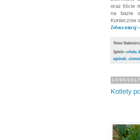
oraz liście
na bazie o
Koniecznie s
Zobacz więcej »
Ilona Kuśmier
Labels:
cebula
,
szpinak
,
ziemni
14/08/201
Kotlety p