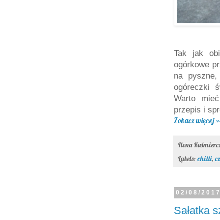
Tak jak ob
ogórkowe pr
na pyszne, 
ogóreczki ś
Warto mieć 
przepis i spr
Zobacz więcej »
Ilona Kuśmier
Labels:
chilli
,
c
02/08/201
Sałatka 