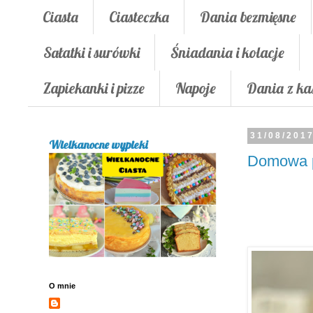
Ciasta
Ciasteczka
Dania bezmięsne
Sałatki i surówki
Śniadania i kolacje
Zapiekanki i pizze
Napoje
Dania z ka
31/08/201
Wielkanocne wypieki
Domowa p
O mnie