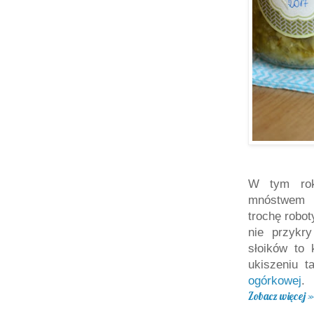
W tym rok
mnóstwem p
trochę robot
nie przykr
słoików to 
ukiszeniu 
ogórkowej
.
Zobacz więcej »