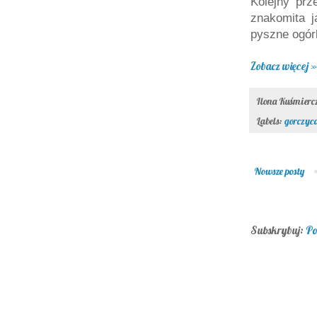
Kolejny prz
znakomita j
pyszne ogór
Zobacz więcej »
Ilona Kuśmier
Labels:
gorczyc
Nowsze posty
Subskrybuj:
Po