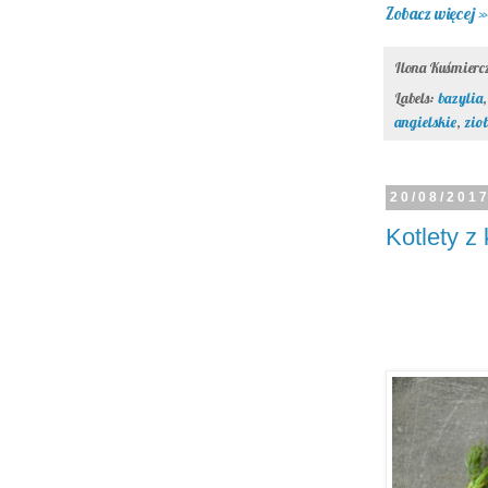
Zobacz więcej »
Ilona Kuśmier
Labels:
bazylia
angielskie
,
zio
20/08/201
Kotlety z