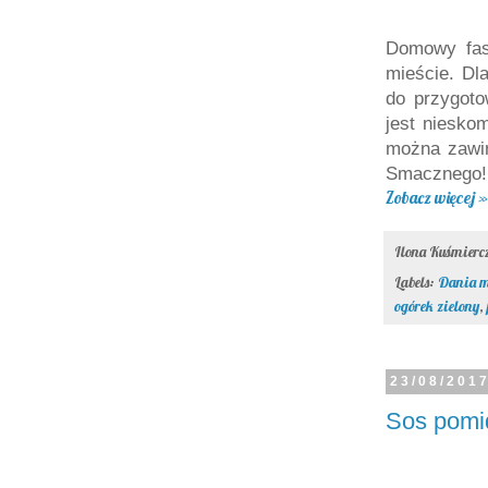
Domowy fast
mieście. Dl
do przygoto
jest niesko
można zawin
Smacznego! 
Zobacz więcej »
Ilona Kuśmier
Labels:
Dania m
ogórek zielony
,
23/08/201
Sos pomi