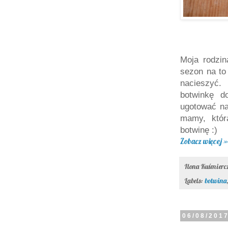
Moja rodzi
sezon na to
nacieszyć.
botwinkę d
ugotować na
mamy, któr
botwinę :)
Zobacz więcej »
Ilona Kuśmier
Labels:
botwina
06/08/201