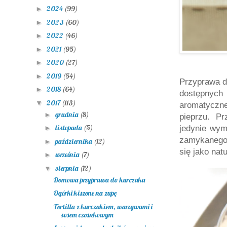
2024
(99)
►
2023
(60)
►
2022
(46)
►
2021
(95)
►
2020
(27)
►
2019
(54)
►
Przyprawa d
2018
(64)
►
dostępnych 
2017
(113)
▼
aromatyczne
grudnia
(8)
►
pieprzu. Pr
listopada
(5)
jedynie wym
►
zamykanego
października
(12)
►
się jako na
września
(7)
►
sierpnia
(12)
▼
Domowa przyprawa do kurczaka
Ogórki kiszone na zupę
Tortilla z kurczakiem, warzywami i
sosem czosnkowym