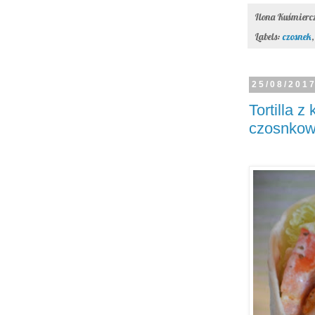
Ilona Kuśmier
Labels:
czosnek
25/08/201
Tortilla 
czosnko