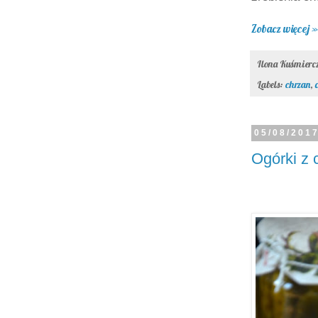
Zobacz więcej »
Ilona Kuśmier
Labels:
chrzan
,
05/08/201
Ogórki z 