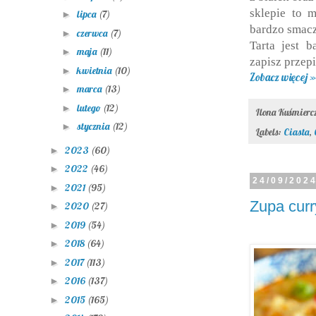
sklepie to 
lipca
(7)
►
bardzo smac
czerwca
(7)
►
Tarta jest 
maja
(11)
►
zapisz przepi
kwietnia
(10)
►
Zobacz więcej »
marca
(13)
►
lutego
(12)
►
Ilona Kuśmier
stycznia
(12)
►
Labels:
Ciasta
,
2023
(60)
►
2022
(46)
►
24/09/202
2021
(95)
►
Zupa cur
2020
(27)
►
2019
(54)
►
2018
(64)
►
2017
(113)
►
2016
(137)
►
2015
(165)
►