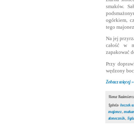
smaków. Sa
podsmażonym
ogórkiem, c
tego majonez
Na jej przyr
całość w m
zapakować do
Przy doprawi
wędzony bocz
Zobacz więcej »
Ilona Kuśmier
Labels:
boczek 
majonez
,
maka
słonecznik
,
Syl