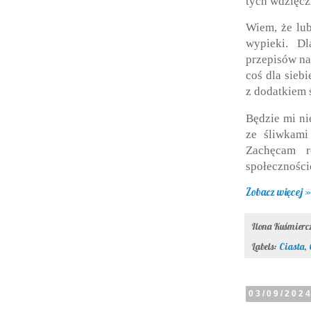
tych wdzięc
Wiem, że lub
wypieki. D
przepisów na
coś dla siebi
z dodatkiem ś
Będzie mi ni
ze śliwkami
Zachęcam r
społecznośc
Zobacz więcej »
Ilona Kuśmier
Labels:
Ciasta
,
03/09/202