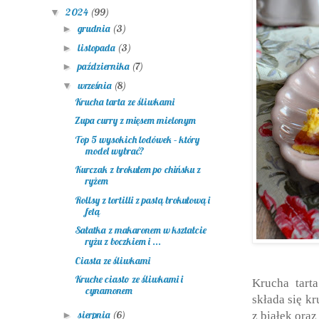
2024
(99)
▼
grudnia
(3)
►
listopada
(3)
►
października
(7)
►
września
(8)
▼
Krucha tarta ze śliwkami
Zupa curry z mięsem mielonym
Top 5 wysokich lodówek – który
model wybrać?
Kurczak z brokułem po chińsku z
ryżem
Rollsy z tortilli z pastą brokułową i
fetą
Sałatka z makaronem w kształcie
ryżu z boczkiem i ...
Ciasta ze śliwkami
Kruche ciasto ze śliwkami i
Krucha tart
cynamonem
składa się k
sierpnia
(6)
►
z białek ora