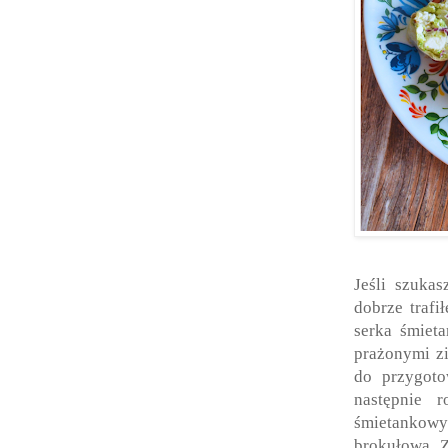
Jeśli szukas
dobrze trafi
serka śmieta
prażonymi zi
do przygoto
następnie 
śmietankowy 
brokułową. Z