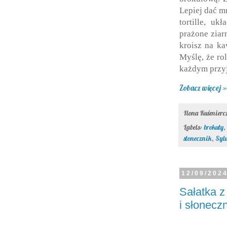
Lepiej dać m
tortille, uk
prażone ziar
kroisz na ka
Myślę, że rol
każdym przyj
Zobacz więcej »
Ilona Kuśmier
Labels:
brokuły
,
słonecznik
,
Syl
12/09/202
Sałatka z
i słonecz