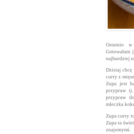
Ostatnio w
Gotowałam ju
najbardziej 
Dzisiaj chcę
curry z mięs
Zupa jest b
przypraw tj
przypraw do
mleczka kok
Zupa curry t
Zupa ta świet
znajomymi.