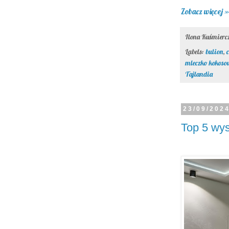
Zobacz więcej »
Ilona Kuśmier
Labels:
bulion
,
mleczko kokoso
Tajlandia
23/09/202
Top 5 wys