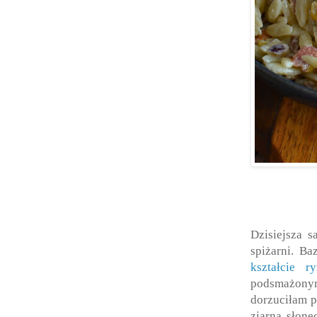
Dzisiejsza s
spiżarni. B
kształcie 
podsmażony
dorzuciłam p
ziarna słone