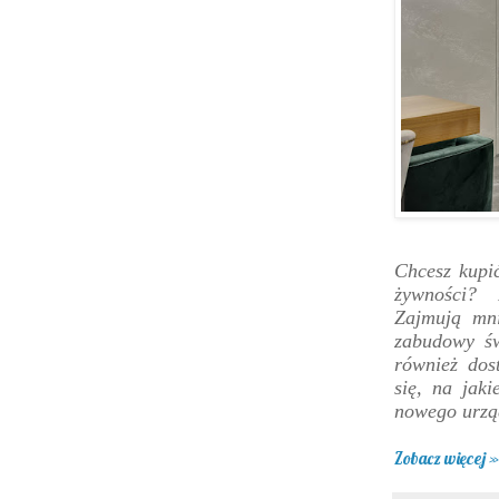
Chcesz kupić
żywności? 
Zajmują mni
zabudowy św
również dos
się, na jak
nowego urzą
Zobacz więcej »