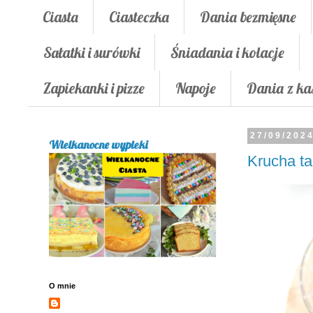
Ciasta
Ciasteczka
Dania bezmięsne
Sałatki i surówki
Śniadania i kolacje
Zapiekanki i pizze
Napoje
Dania z ka
27/09/202
Wielkanocne wypieki
Krucha ta
O mnie