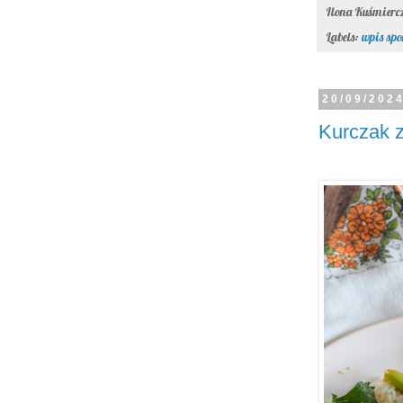
Ilona Kuśmier
Labels:
wpis sp
20/09/202
Kurczak z