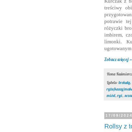
Kurczak z b
treściwy ob
przygotowa
potrawie te
różyczki br
imbirem, cz
limonki. K
ugotowanym 
Zobacz więcej »
Ilona Kuśmier
Labels:
brokuły
,
ryżu/kaszy/mak
miód
,
ryż
,
sez
17/09/202
Rollsy z t