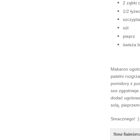
2 ząbki 
1/2 łyże
szczypta
sól
pieprz
świeża b
Makaron ugotow
patelni rozgrza
pomidory z pusz
sos zgęstnieje
dodać ugotowa
solą, pieprzem
Smacznego! :)
Ilona Kuśmier