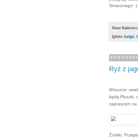
Smacznego! :)
Ilona Kuśmier
Labels:
budyń
,
C
26/03/201
Ryż z ja
Wreszcie wee
będą Pluszki, c
zapraszam na ł
Źródło: Przepis