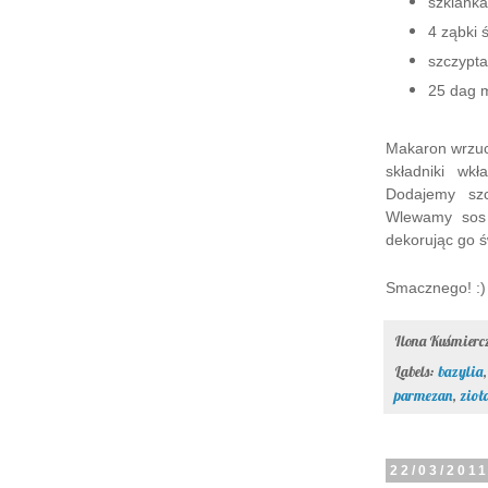
szklanka
4 ząbki 
szczypta 
25 dag 
Makaron wrzuc
składniki wk
Dodajemy sz
Wlewamy sos 
dekorując go ś
Smacznego! :)
Ilona Kuśmier
Labels:
bazylia
parmezan
,
zioł
22/03/201