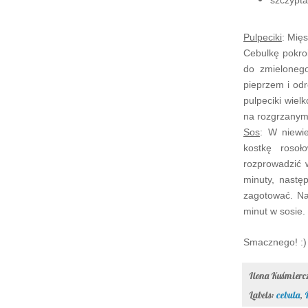
szczypta
Pulpeciki
: Mię
Cebulkę pokroi
do zmielonego
pieprzem i od
pulpeciki wiel
na rozgrzanym 
Sos
: W niewie
kostkę roso
rozprowadzić 
minuty, nastę
zagotować. Na
minut w sosie.
Smacznego! :)
Ilona Kuśmier
Labels:
cebula
,