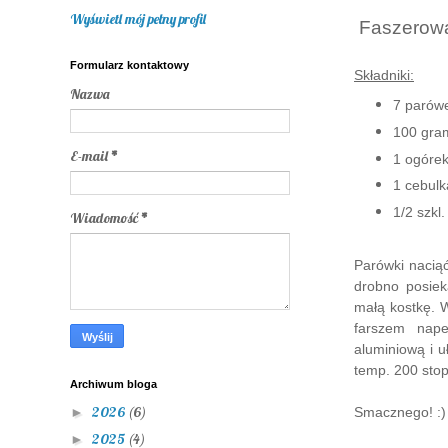
Wyświetl mój pełny profil
Faszerowa
Formularz kontaktowy
Składniki:
Nazwa
7 parów
100 gram
E-mail
*
1 ogóre
1 cebulk
1/2 szkl
Wiadomość
*
Parówki naciąć
drobno posiek
małą kostkę. 
farszem nape
aluminiową i u
temp. 200 stop
Archiwum bloga
2026
(6)
Smacznego! :)
►
2025
(4)
►