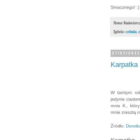
Smacznego! :)
Ilona Kuśmier
Labels:
cebula
,
27/03/201
Karpatka
W tamtym rok
jedynie ciast
mnie K., któr
mnie zresztą r
Źródło:
Dorotk