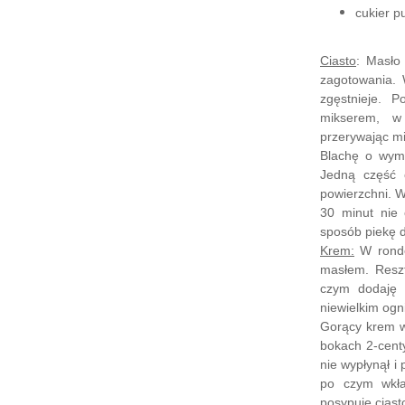
cukier p
Ciasto
: Masło
zagotowania.
zgęstnieje. P
mikserem, w
przerywając m
Blachę o wym
Jedną część 
powierzchni.
W
30 minut nie 
sposób piekę d
Krem:
W ronde
masłem. Resz
czym dodaję 
niewielkim ogn
Gorący krem 
bokach 2-cent
nie wypłynął
i
p
po czym wkła
posypuję cias