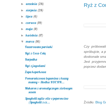
września
(28)
►
Ryż z Co
sierpnia
(28)
►
lipca
(6)
►
czerwca
(19)
►
maja
(11)
►
kwietnia
(17)
►
marca
(16)
▼
Czy próbowali
Faszerowane parówki
spróbujcie, a 
Ryż z Coca-Colą
doskonale smak
Karpatka
Jest przyjemn
Ryż z jagodami
poprzez dodani
Zupa koperkowa
Pomarańczowa legumina z kaszy
manny + Słodka KUCHN...
Makaron z aromatycznym ziołowym
sosem
Spaghetti aglio olio e peperoncino
(Spaghetti z cz...
Źródło:
Blog 