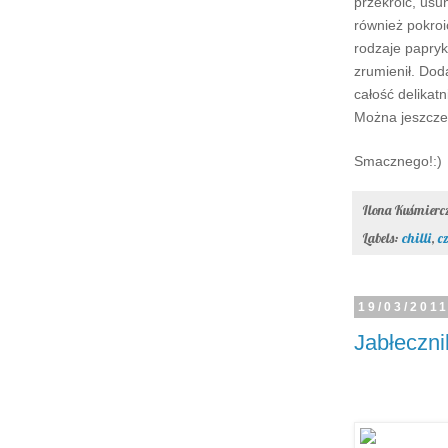
przekroić, usu
również pokroi
rodzaje papryk
zrumienił. Do
całość delikat
Można jeszcze
Smacznego!:)
Ilona Kuśmier
Labels:
chilli
,
c
19/03/201
Jabłeczni