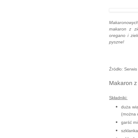
Makaronowych
makaron z zi
oregano i zie
pyszne!
Źródło: Serwi
Makaron z
Składniki:
duża wią
(można d
garść mi
szklanka