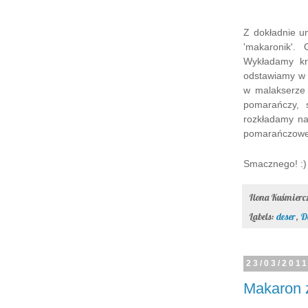
Z dokładnie u
'makaronik'.
Wykładamy kr
odstawiamy w 
w malakserze 
pomarańczy, 
rozkładamy na
pomarańczowe
Smacznego! :)
Ilona Kuśmier
Labels:
deser
,
D
23/03/201
Makaron 