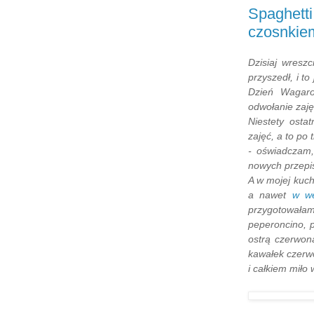
Spaghetti
czosnkiem 
Dzisiaj wresz
przyszedł, i t
Dzień Wagaro
odwołanie zaję
Niestety osta
zajęć, a to po 
- oświadczam
nowych przepis
A w mojej kuch
a nawet
w we
przygotowałam
peperoncino, p
ostrą czerwoną
kawałek czerw
i całkiem miło 