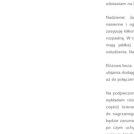
odstawiam na 
Nadzienie: J
nasienne i o
zasypuję kilko
rozpadną. W r
mają jabłka)
ostudzenia. N
Różowa beza: 
ubijania dodaj
aż do połączen
Na podpieczon
wykładam róż
części) ścier
do nagrzanego
będzie zarumi
po czym uchy