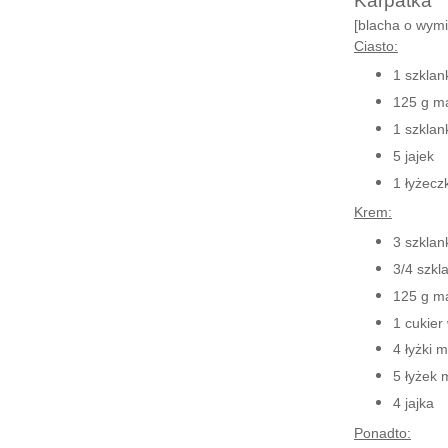
Karpatka
[blacha o wym
Ciasto:
1 szklan
125 g
ma
1 szklan
5 jajek
1 łyżecz
Krem:
3 szklan
3/4 szkl
125 g m
1 cukier
4 łyżki 
5 łyżek 
4 jajka
Ponadto: