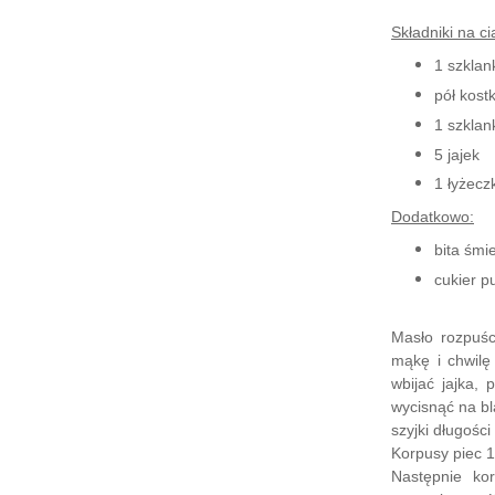
Składniki na ci
1 szklan
pół kost
1 szklan
5 jajek
1 łyżecz
Dodatkowo:
bita śmi
cukier p
Masło rozpuś
mąkę i chwilę
wbijać jajka,
wycisnąć na bl
szyjki długości
Korpusy piec 1
Następnie ko