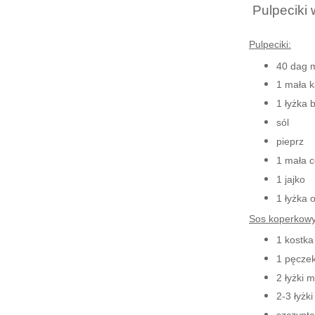
Pulpeciki
Pulpeciki:
40 dag 
1 mała k
1 łyżka b
sól
pieprz
1 mała c
1 jajko
1 łyżka o
Sos koperkowy
1 kostka
1 pęcze
2 łyżki 
2-3 łyżk