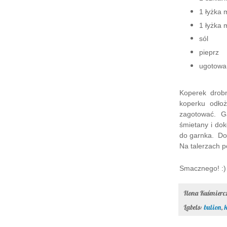
1 łyżka 
1 łyżka 
sól
pieprz
ugotowa
Koperek drob
koperku odło
zagotować. G
śmietany i dok
do garnka. Do
Na talerzach 
Smacznego! :)
Ilona Kuśmier
Labels:
bulion
,