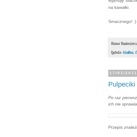
wyjmuję blachę
na kawałki.
Smacznego! :)
Ilona Kuśmier
Labels:
białka
,
C
17/03/201
Pulpecik
Po raz pierwsz
ich nie sprawi
Przepis znalez