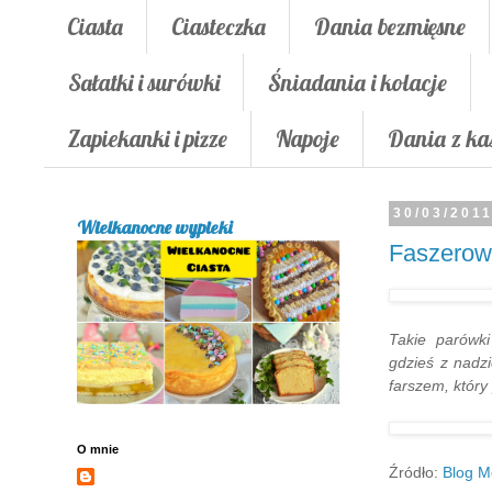
Ciasta
Ciasteczka
Dania bezmięsne
Sałatki i surówki
Śniadania i kolacje
Zapiekanki i pizze
Napoje
Dania z ka
30/03/201
Wielkanocne wypieki
Faszerow
Takie parówki
gdzieś z nadz
farszem, który
O mnie
Źródło:
Blog Mo