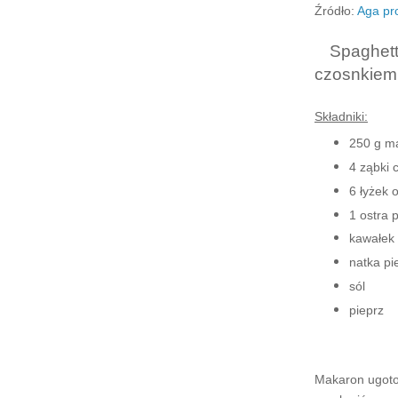
Źródło:
Aga pr
Spaghett
czosnkiem i
Składniki:
250 g ma
4 ząbki 
6 łyżek o
1 ostra 
kawałek 
natka pi
sól
pieprz
Makaron ugoto