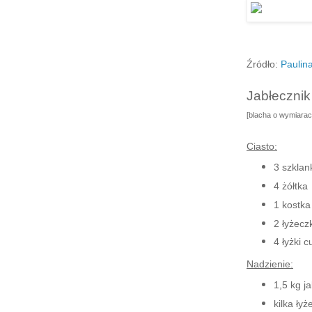
Źródło:
Paulin
Jabłecznik
[blacha o wymiara
Ciasto:
3 szklan
4 żółtka
1 kostka
2 łyżecz
4 łyżki c
Nadzienie:
1,5 kg ja
kilka ły