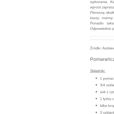
wykonania. Ka
wprost zapras
Pierwszą słodk
kaszy manny.
Ponadto tak
Odpowiednio p
Źródło: Aszkie
Pomarańcz
Składniki:
1 pomar
3/4 szk
sok z cy
1 łyżka 
kilka kr
3 szklan