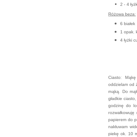
2 - 4 ły
Różowa beza:
6 białek
1 opak. 
4 łyżki c
Ciasto: Mąkę
oddzielam od ż
mąką. Do mąki
gładkie ciasto
godzinę do lo
rozwałkowuję
papierem do pi
nakłuwam wid
piekę ok. 10 