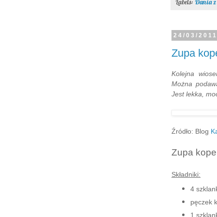
Labels:
Dania z
24/03/201
Zupa kop
Kolejna wios
Można podawać
Jest lekka, mo
Źródło: Blog
K
Zupa kope
Składniki:
4 szkla
pęczek 
1 szkla