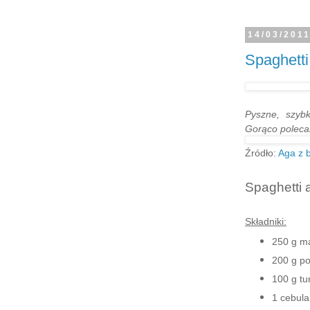
14/03/201
Spaghetti
Pyszne, szyb
Gorąco poleca
Źródło:
Aga z 
Spaghetti 
Składniki:
250 g ma
200 g po
100 g tu
1 cebula