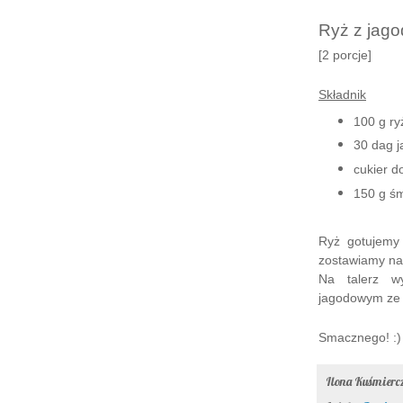
Ryż z jag
[2 porcje]
Składnik
100 g ry
30 dag j
cukier d
150 g ś
Ryż gotujemy
zostawiamy na 
Na talerz w
jagodowym ze 
Smacznego! :)
Ilona Kuśmier