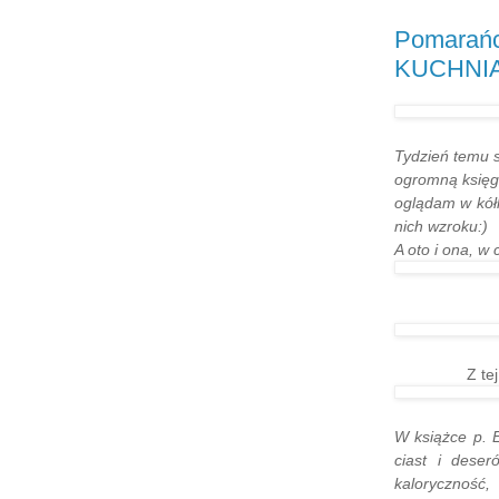
Pomarańc
KUCHNIA
Tydzień temu s
ogromną księg
oglądam w kół
nich wzroku:)
A oto i ona, w 
Z te
W książce p. 
ciast i deser
kaloryczność,