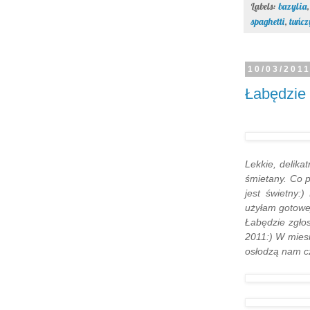
Labels:
bazylia
spaghetti
,
tuńcz
10/03/201
Łabędzie 
Lekkie, delik
śmietany. Co 
jest świetny:
użyłam gotowej
Łabędzie zgło
2011:) W miesi
osłodzą nam cz