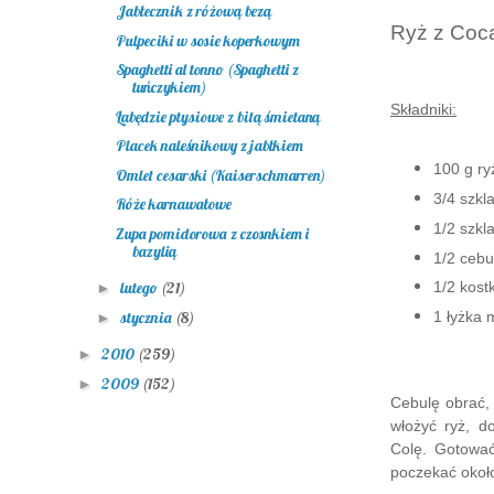
Jabłecznik z różową bezą
Ryż z Coc
Pulpeciki w sosie koperkowym
Spaghetti al tonno (Spaghetti z
tuńczykiem)
Składniki:
Łabędzie ptysiowe z bitą śmietaną
Placek naleśnikowy z jabłkiem
100 g ry
Omlet cesarski (Kaiserschmarren)
3/4 szkl
Róże karnawałowe
1/2 szkl
Zupa pomidorowa z czosnkiem i
bazylią
1/2 cebul
lutego
(21)
1/2 kost
►
stycznia
(8)
1 łyżka 
►
2010
(259)
►
2009
(152)
►
Cebulę obrać, 
włożyć ryż, 
Colę. Gotowa
poczekać około