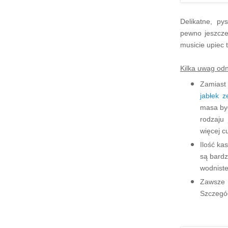
Delikatne, py
pewno jeszcze
musicie upiec t
Kilka uwag odn
Zamiast
jabłek z
masa był
rodzaju
więcej cu
Ilość ka
są bardz
wodniste
Zawsze 
Szczegół