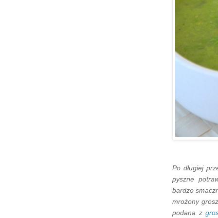
Po długiej pr
pyszne potra
bardzo smaczn
mrożony grosze
podana z
gro