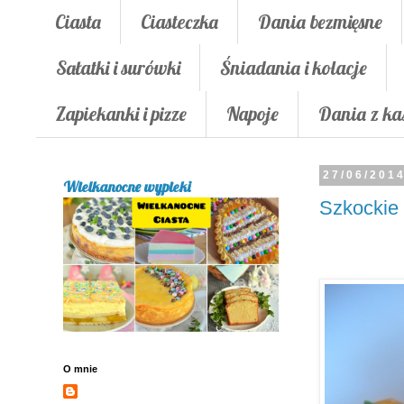
Ciasta
Ciasteczka
Dania bezmięsne
Sałatki i surówki
Śniadania i kolacje
Zapiekanki i pizze
Napoje
Dania z ka
27/06/201
Wielkanocne wypieki
Szkockie 
O mnie