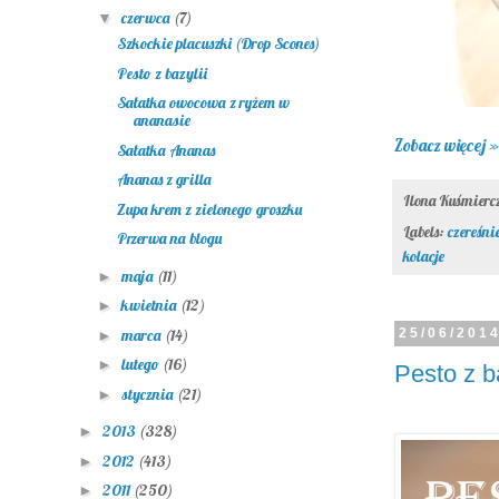
czerwca
(7)
▼
Szkockie placuszki (Drop Scones)
Pesto z bazylii
Sałatka owocowa z ryżem w
ananasie
Zobacz więcej »
Sałatka Ananas
Ananas z grilla
Ilona Kuśmier
Zupa krem z zielonego groszku
Labels:
czereśni
Przerwa na blogu
kolacje
maja
(11)
►
kwietnia
(12)
►
marca
(14)
25/06/201
►
lutego
(16)
►
Pesto z ba
stycznia
(21)
►
2013
(328)
►
2012
(413)
►
2011
(250)
►