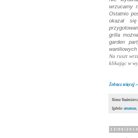
wrzucamy n
Ostatnio po
okazał si
przygotowa
grilla możn
garden par
waniliowych 
Na ruszt wrz
klikając w w
Zobacz więcej »
Ilona Kuśmier
Labels:
ananas
,
13/06/201