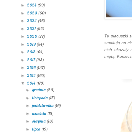
2024
(99)
►
2023
(60)
►
2022
(46)
►
2021
(95)
►
Te placuszki 
2020
(27)
►
smakują na ci
2019
(54)
►
nich okazały 
2018
(64)
►
miętą. Koniecz
2017
(113)
►
2016
(137)
►
2015
(165)
►
2014
(179)
▼
grudnia
(20)
►
listopada
(15)
►
października
(16)
►
września
(15)
►
sierpnia
(13)
►
lipca
(19)
►