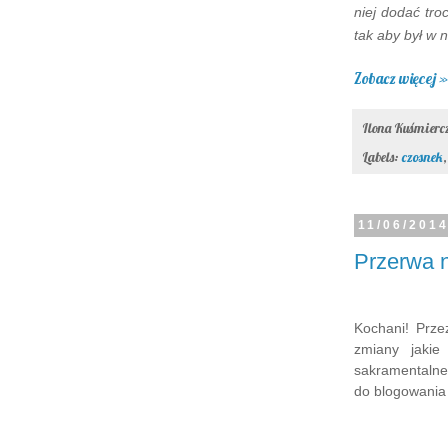
niej dodać tro
tak aby był w 
Zobacz więcej »
Ilona Kuśmier
Labels:
czosnek
11/06/201
Przerwa 
Kochani! Prze
zmiany jakie
sakramentalne
do blogowania 