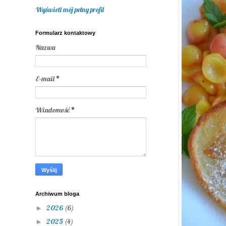
Wyświetl mój pełny profil
Formularz kontaktowy
Nazwa
E-mail
*
Wiadomość
*
Archiwum bloga
2026
(6)
►
2025
(4)
►