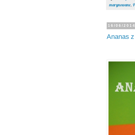
marynowane
,
P
16/06/201
Ananas z 