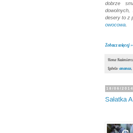
dobrze sm
dowolnych, 
desery to 
owocowa
.
Zobacz więcej »
Ilona Kuśmier
Labels:
ananas
,
18/06/201
Sałatka 