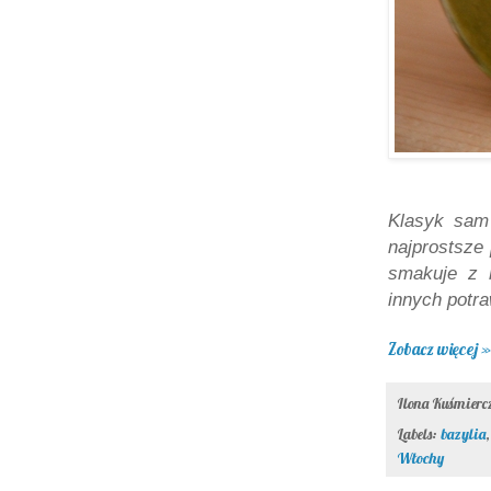
Klasyk sam 
najprostsze 
smakuje z 
innych potr
Zobacz więcej »
Ilona Kuśmier
Labels:
bazylia
Włochy