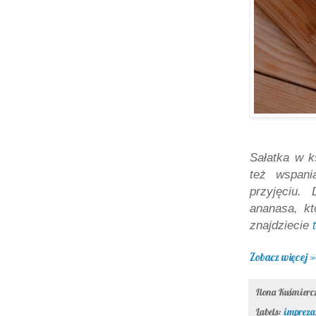
Sałatka w k
też wspani
przyjęciu.
ananasa, kt
znajdziecie
Zobacz więcej »
Ilona Kuśmier
Labels:
impreza