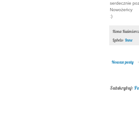
serdecznie po
Nowożeńcy
:)
Ilona Kuśmier
Labels:
Inne
Nowsze posty
Subskrybuj:
Po