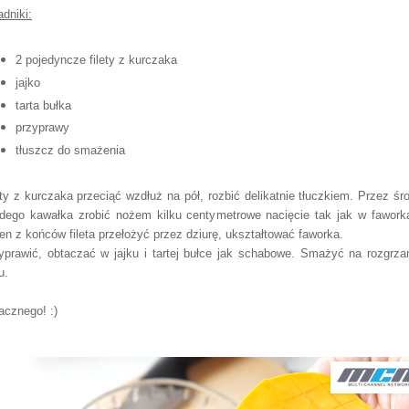
adniki:
2 pojedyncze filety z kurczaka
jajko
tarta bułka
przyprawy
tłuszcz do smażenia
ety z kurczaka przeciąć wzdłuż na pół, rozbić delikatnie tłuczkiem. Przez śr
dego kawałka zrobić nożem kilku centymetrowe nacięcie tak jak w fawork
en z końców fileta przełożyć przez dziurę, ukształtować faworka.
yprawić, obtaczać w jajku i tartej bułce jak schabowe. Smażyć na rozgrz
u.
cznego! :)