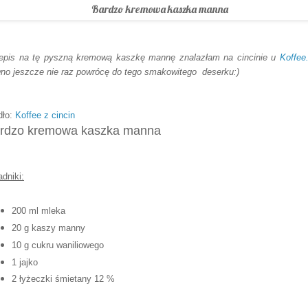
epis na tę pyszną kremową kaszkę mannę znalazłam na cincinie u
Koffee
no jeszcze nie raz powrócę do tego smakowitego deserku:)
dło:
Koffee z cincin
rdzo kremowa kaszka manna
adniki:
200 ml mleka
20 g kaszy manny
10 g cukru waniliowego
1 jajko
2 łyżeczki śmietany 12 %