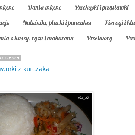
mięsne
Dania mięsne
Przekąski i przystawki
acje
Naleśniki, placki i pancakes
Pierogi i klu
nia z kaszy, ryżu i makaronu
Przetwory
Pas
/12/2009
worki z kurczaka