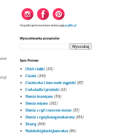
Przyciski społecznościowe dostarczyły
profilki.pl
Wyszukiwarka przepisów
wane
Spis Potraw
Chleb i bułki
(35)
Ciasta
(341)
sji
Ciasteczka i inne małe wypieki
(117)
Czekoladki i pralinki
(13)
Dania bezmięsne
(59)
Dania mięsne
(312)
Dania z ryb i owoców morza
(57)
Dania z ryżu/kaszy/makaronu
(154)
Desery
(149)
Naleśniki/placki/pancakes
(114)