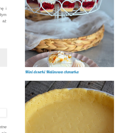
nę i
ałym
, aż
Mini deserki Malinowa chmurka
etne