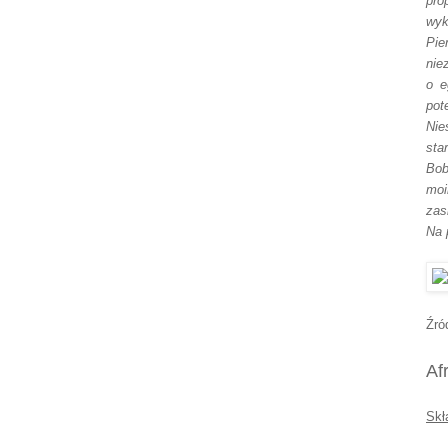
pro
wyk
Pie
nie
o e
pot
Nie
sta
Bob
mo
zas
Na 
Źró
Af
Skł