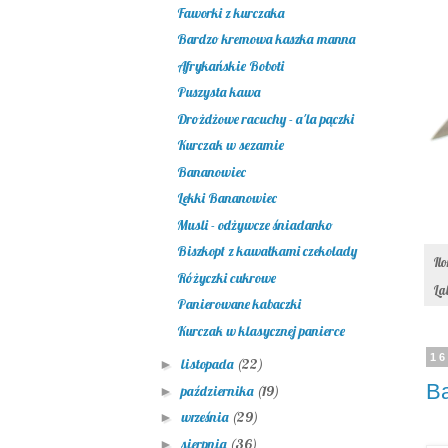
Faworki z kurczaka
Bardzo kremowa kaszka manna
Afrykańskie Boboti
Puszysta kawa
Drożdżowe racuchy - a'la pączki
Kurczak w sezamie
Bananowiec
Lekki Bananowiec
Musli - odżywcze śniadanko
Biszkopt z kawałkami czekolady
Il
Różyczki cukrowe
La
Panierowane kabaczki
Kurczak w klasycznej panierce
16
listopada
(22)
►
B
października
(19)
►
września
(29)
►
sierpnia
(36)
►