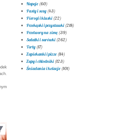
Napoje
(60)
Pasty i sosy
(43)
Pierogi i kluski
(22)
Przekąski i przystawki
(218)
Przetwory na zimę
(39)
Sałatki i surówki
(262)
Torty
(17)
Zapiekanki i pizze
(84)
Zupy i chłodniki
(123)
odek
Śniadania i kolacje
(101)
ach.
anym