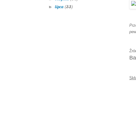
lipca
(33)
►
Prz
pew
Źró
Ba
Skł