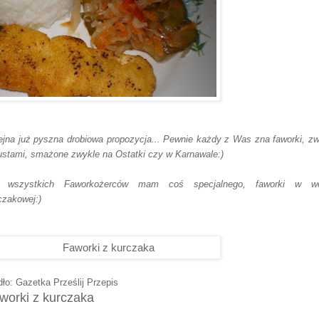
ejna już pyszna drobiowa propozycja... Pewnie każdy z Was zna faworki, z
ustami, smażone zwykle na Ostatki czy w Karnawale:)
a wszystkich Faworkożerców mam coś specjalnego, faworki w wer
czakowej:)
dło: Gazetka Prześlij Przepis
worki z kurczaka