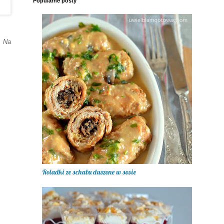
Popularne posty
.
Na
Roladki ze schabu duszone w sosie