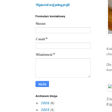
Wyświetl mój pełny profil
Formularz kontaktowy
Nazwa
E-mail
*
Kol
Wiadomość
*
chr
Dl
kur
Archiwum bloga
Źró
2026
(6)
►
Fa
2025
(4)
►