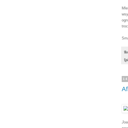
Mle
wsy
ogn
tro
Sma
Il
La
14
Af
Joa