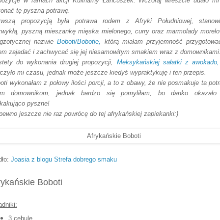
pozycje w ramach
akcji Kulinarny Łańcuszek.
Wczoraj wreszcie udało mi
onać tę pyszną potrawę.
rwszą propozycją była potrawa rodem z Afryki Południowej, stanow
zwykłą, pyszną mieszankę mięska mielonego, curry oraz marmolady morelo
gzotycznej nazwie
Boboti/Bobotie,
którą miałam przyjemność przygotowa
em zajadać i zachwycać się jej niesamowitym smakiem wraz z domownikami:
stety do wykonania drugiej propozycji,
Meksykańskiej sałatki z awokado,
rczyło mi czasu, jednak może jeszcze kiedyś wypraktykuję i ten przepis.
oti wykonałam z połowy ilości porcji, a to z obawy, że nie posmakuje ta pot
im domownikom, jednak bardzo się pomyliłam, bo danko okazało 
kakująco pyszne!
pewno jeszcze nie raz powrócę do tej afrykańskiej zapiekanki:)
dło:
Joasia z blogu Strefa dobrego smaku
rykańskie Boboti
adniki:
3 cebule