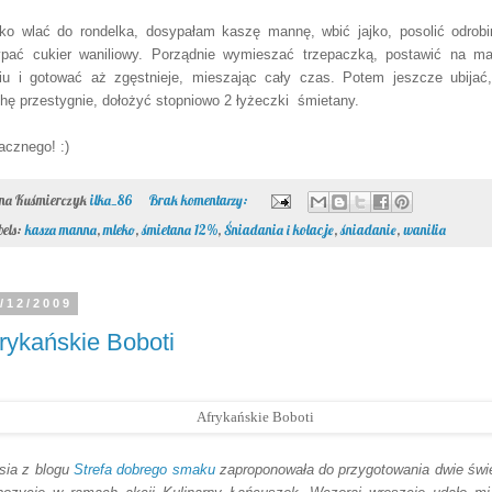
ko wlać do rondelka, dosypałam kaszę mannę, wbić jajko, posolić odrobi
pać cukier waniliowy. Porządnie wymieszać trzepaczką, postawić na m
iu i gotować aż zgęstnieje, mieszając cały czas. Potem jeszcze ubijać
chę przestygnie, dołożyć stopniowo 2 łyżeczki śmietany.
cznego! :)
ona Kuśmierczyk
ilka_86
Brak komentarzy:
bels:
kasza manna
,
mleko
,
śmietana 12%
,
Śniadania i kolacje
,
śniadanie
,
wanilia
/12/2009
rykańskie Boboti
sia z blogu
Strefa dobrego smaku
zaproponowała do przygotowania dwie świ