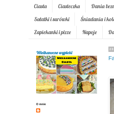
Ciasta
Ciasteczka
Dania bez
Sałatki i surówki
Śniadania i kol
Zapiekanki i pizze
Napoje
Da
20
Wielkanocne wypieki
Fa
O mnie