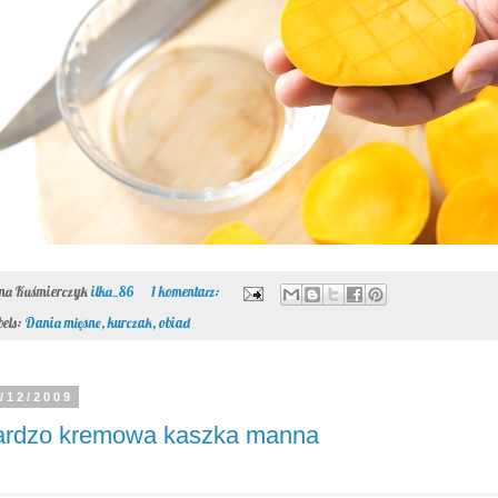
ona Kuśmierczyk
ilka_86
1 komentarz:
bels:
Dania mięsne
,
kurczak
,
obiad
/12/2009
ardzo kremowa kaszka manna