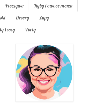
Pieczywo
Ryby i owoce morza
ski
Desery
Zupy
ty i sosy
Torty