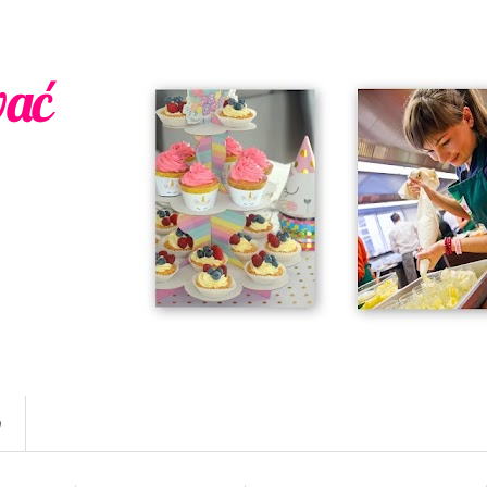
wać
w