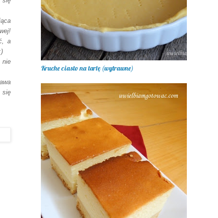
 się
iąca
wej!
ć, a
)
nie
Kruche ciasto na tartę (wytrawne)
rawa
się