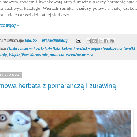
akaowym spodem i kwaskowatą nutą żurawiny tworzy harmonię sma
ra zachwyci każdego. W
ierzch sernika wieńczy polewa z białej czekol
ra nadaje całości delikatnej słodyczy.
acz więcej »
ona Kuśmierczyk
ilka_86
Brak komentarzy:
bels:
Ciasta z owocami
,
czekolada biała
,
kakao
,
kremówka
,
mąka ziemniaczana
,
Serniki
,
aróg
,
Wigilia/Boże Narodzenie
,
żurawina
,
żurawina suszona
/12/2024
mowa herbata z pomarańczą i żurawiną