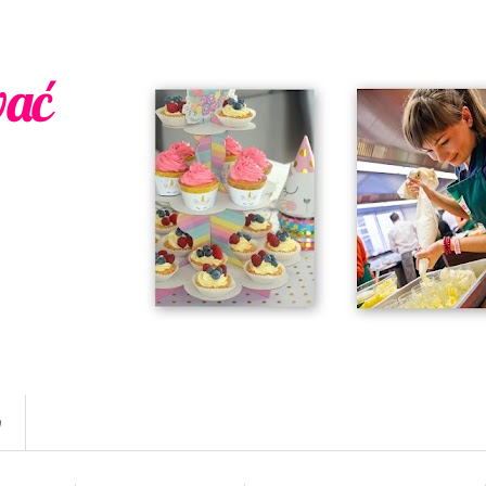
wać
w