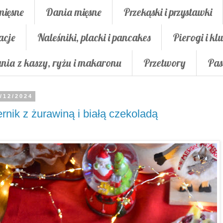
mięsne
Dania mięsne
Przekąski i przystawki
acje
Naleśniki, placki i pancakes
Pierogi i klu
nia z kaszy, ryżu i makaronu
Przetwory
Pas
/12/2024
rnik z żurawiną i białą czekoladą