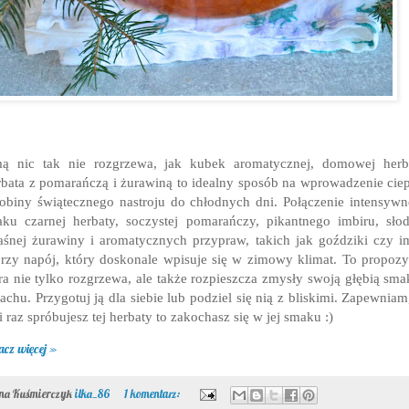
ą nic tak nie rozgrzewa, jak kubek aromatycznej, domowej herb
bata z pomarańczą i żurawiną to idealny sposób na wprowadzenie ciep
obiny świątecznego nastroju do chłodnych dni. Połączenie intensyw
ku czarnej herbaty, soczystej pomarańczy, pikantnego imbiru, sło
śnej żurawiny i aromatycznych przypraw, takich jak goździki czy i
rzy napój, który doskonale wpisuje się w zimowy klimat. To propozy
ra nie tylko rozgrzewa, ale także rozpieszcza zmysły swoją głębią sma
achu. Przygotuj ją dla siebie lub podziel się nią z bliskimi. Zapewniam
li raz spróbujesz tej herbaty to zakochasz się w jej smaku :)
acz więcej »
ona Kuśmierczyk
ilka_86
1 komentarz: