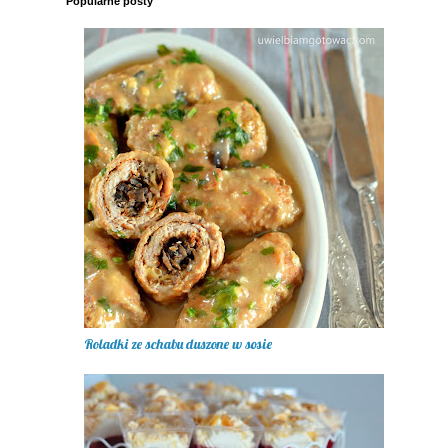
Popularne posty
Roladki ze schabu duszone w sosie