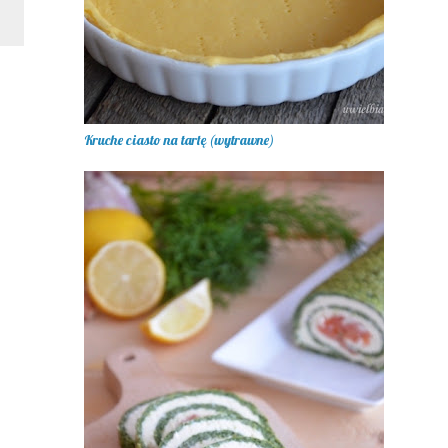
Kruche ciasto na tartę (wytrawne)