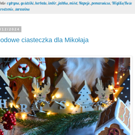
bels:
cytryna
,
goździki
,
herbata
,
imbir
,
jabłka
,
miód
,
Napoje
,
pomarańcza
,
Wigilia/Boże
rodzenie
,
żurawina
/12/2024
odowe ciasteczka dla Mikołaja