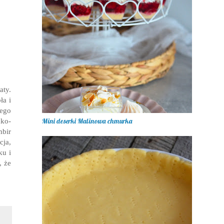
aty.
ła i
nego
Mini deserki Malinowa chmurka
dko-
mbir
cja,
ku i
, że