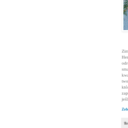
Zim
Her
odr
sma
kwa
two
któ
zap
jeś
Zob
Il