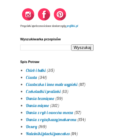
Przyciski społecznościowe dostarczyły
profilki.pl
Wyszukiwarka przepisów
Spis Potraw
Chleb i bułki
(35)
Ciasta
(341)
Ciasteczka i inne małe wypieki
(117)
Czekoladki i pralinki
(13)
Dania bezmięsne
(59)
Dania mięsne
(312)
Dania z ryb i owoców morza
(57)
Dania z ryżu/kaszy/makaronu
(154)
Desery
(149)
Naleśniki/placki/pancakes
(114)