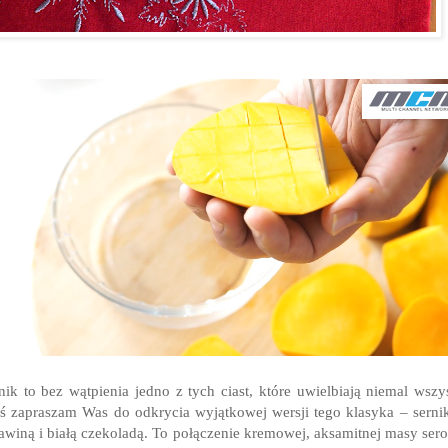
nik to bez wątpienia jedno z tych ciast, które uwielbiają niemal wszy
ś zapraszam Was do odkrycia wyjątkowej wersji tego klasyka – serni
awiną i białą czekoladą. To połączenie kremowej, aksamitnej masy ser