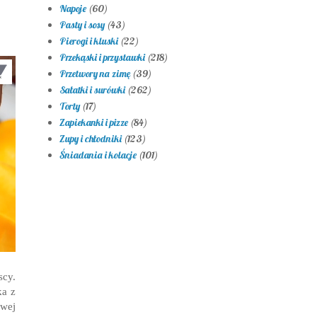
Napoje
(60)
Pasty i sosy
(43)
Pierogi i kluski
(22)
Przekąski i przystawki
(218)
Przetwory na zimę
(39)
Sałatki i surówki
(262)
Torty
(17)
Zapiekanki i pizze
(84)
Zupy i chłodniki
(123)
Śniadania i kolacje
(101)
scy.
ka z
owej