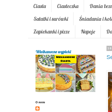
Ciasta
Ciasteczka
Dania bez
Sałatki i surówki
Śniadania i kol
Zapiekanki i pizze
Napoje
Da
16
Wielkanocne wypieki
Se
O mnie