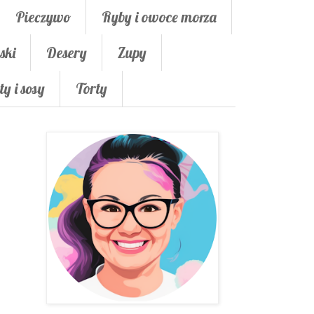
Pieczywo
Ryby i owoce morza
ski
Desery
Zupy
ty i sosy
Torty