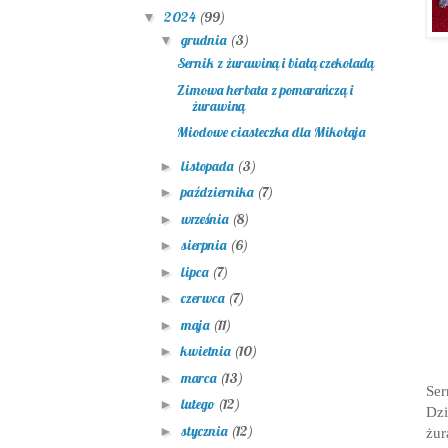
2024
(99)
▼
grudnia
(3)
▼
Sernik z żurawiną i białą czekoladą
Zimowa herbata z pomarańczą i
żurawiną
Miodowe ciasteczka dla Mikołaja
listopada
(3)
►
października
(7)
►
września
(8)
►
sierpnia
(6)
►
lipca
(7)
►
czerwca
(7)
►
maja
(11)
►
kwietnia
(10)
►
marca
(13)
►
Ser
lutego
(12)
►
Dzi
stycznia
(12)
►
żur