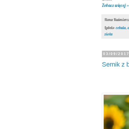
Zobacz więcej »
Ilona Kuśmier
Labels:
cebula
,
zioła
03/09/201
Sernik z 