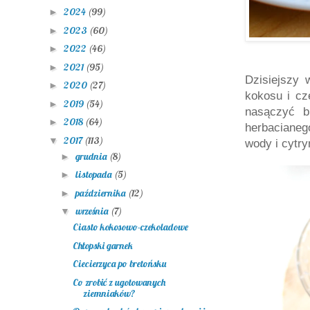
2024
(99)
►
2023
(60)
►
2022
(46)
►
2021
(95)
►
Dzisiejszy 
2020
(27)
►
kokosu i cz
2019
(54)
►
nasączyć b
2018
(64)
►
herbaciane
2017
(113)
▼
wody i cytry
grudnia
(8)
►
listopada
(5)
►
października
(12)
►
września
(7)
▼
Ciasto kokosowo-czekoladowe
Chłopski garnek
Ciecierzyca po bretońsku
Co zrobić z ugotowanych
ziemniaków?