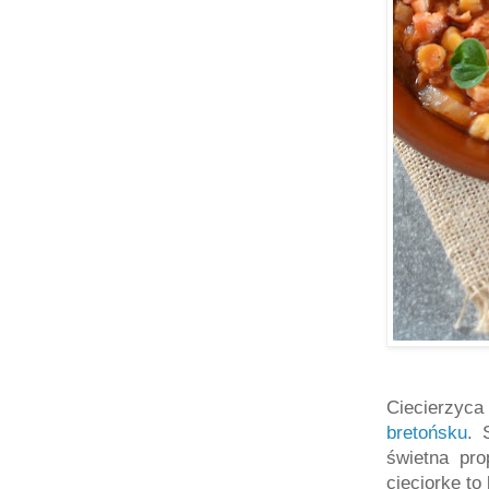
Ciecierzyca
bretońsku
. 
świetna pro
cieciorkę to