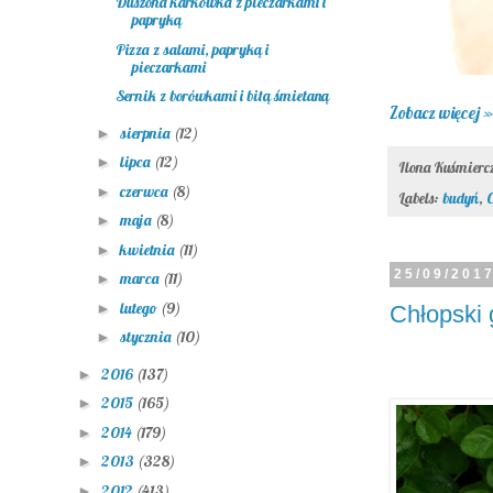
Duszona karkówka z pieczarkami i
papryką
Pizza z salami, papryką i
pieczarkami
Sernik z borówkami i bitą śmietaną
Zobacz więcej »
sierpnia
(12)
►
lipca
(12)
►
Ilona Kuśmier
czerwca
(8)
►
Labels:
budyń
,
C
maja
(8)
►
kwietnia
(11)
►
25/09/201
marca
(11)
►
lutego
(9)
►
Chłopski 
stycznia
(10)
►
2016
(137)
►
2015
(165)
►
2014
(179)
►
2013
(328)
►
2012
(413)
►