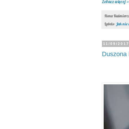
Zobacz więcej »
Ilona Kuśmier
Labels:
Jak nie
11/09/201
Duszona k