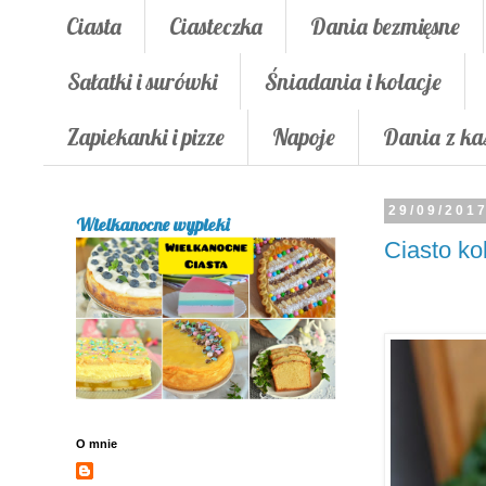
Ciasta
Ciasteczka
Dania bezmięsne
Sałatki i surówki
Śniadania i kolacje
Zapiekanki i pizze
Napoje
Dania z ka
29/09/201
Wielkanocne wypieki
Ciasto k
O mnie