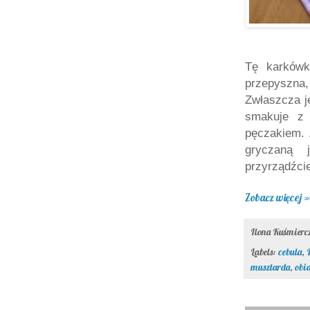
Tę karkówk
przepyszn
Zwłaszcza j
smakuje z
pęczakiem.
gryczaną 
przyrządźci
Zobacz więcej »
Ilona Kuśmier
Labels:
cebula
,
musztarda
,
obi