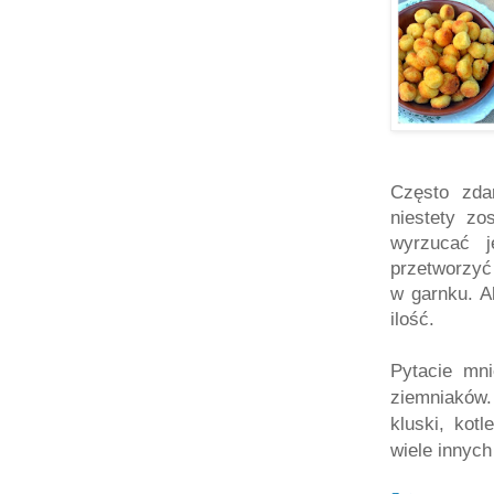
Często zda
niestety zo
wyrzucać j
przetworzyć
w garnku. A
ilość.
Pytacie mn
ziemniaków.
kluski, kotl
wiele innyc