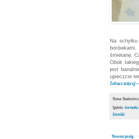
Na schyłku
borówkami. 
śmietanę. C
Obok takieg
jest banaln
upieczcie te
Zobacz więcej »
Ilona Kuśmier
Labels:
borówki
Serniki
Nowsze posty