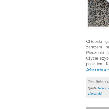
Chłopski g
zarazem b
Pieczonki :
użycie szyb
posiłkiem. K
Zobacz więcej »
Ilona Kuśmier
Labels:
boczek
,
ziemniaki