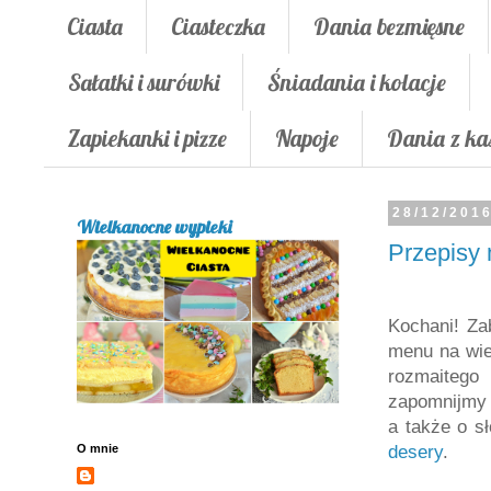
Ciasta
Ciasteczka
Dania bezmięsne
Sałatki i surówki
Śniadania i kolacje
Zapiekanki i pizze
Napoje
Dania z ka
28/12/201
Wielkanocne wypieki
Przepisy 
Kochani! Za
menu na wiec
rozmaiteg
zapomnijmy 
a także o sł
O mnie
desery
.