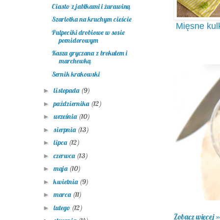
Ciasto z jabłkami i żurawiną
Szarlotka na kruchym cieście
Mięsne kulk
Pulpeciki drobiowe w sosie
pomidorowym
Kasza gryczana z brokułem i
marchewką
Sernik krakowski
listopada
(9)
►
października
(12)
►
września
(10)
►
sierpnia
(13)
►
lipca
(12)
►
czerwca
(13)
►
maja
(10)
►
kwietnia
(9)
►
marca
(11)
►
lutego
(12)
►
Zobacz więcej »