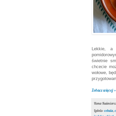
Lekkie, a
pomidorowy
świetnie s
chcecie moż
wołowe, będ
przygotowani
Zobacz więcej »
Ilona Kuśmier
Labels:
cebula
,