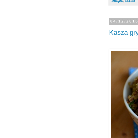
indyka
,
obiad
04/12/201
Kasza gr