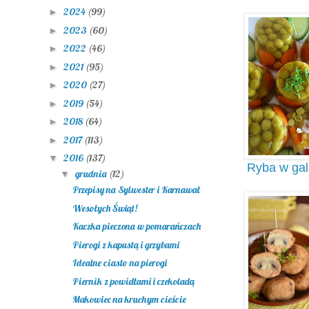
2024
(99)
►
2023
(60)
►
2022
(46)
►
2021
(95)
►
2020
(27)
►
2019
(54)
►
2018
(64)
►
2017
(113)
►
2016
(137)
▼
Ryba w gal
grudnia
(12)
▼
Przepisy na Sylwester i Karnawał
Wesołych Świąt!
Kaczka pieczona w pomarańczach
Pierogi z kapustą i grzybami
Idealne ciasto na pierogi
Piernik z powidłami i czekoladą
Makowiec na kruchym cieście