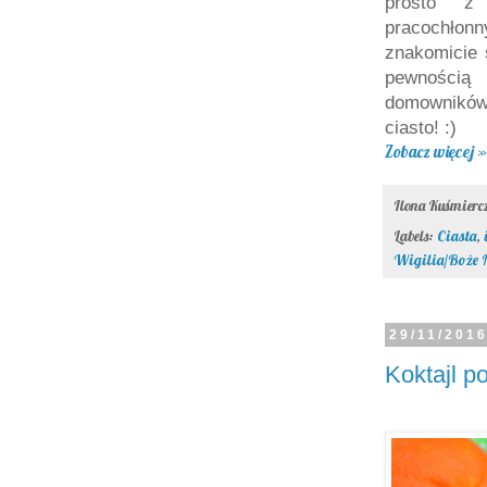
prosto z
pracochłonn
znakomicie s
pewnością
domowników. 
ciasto! :)
Zobacz więcej »
Ilona Kuśmier
Labels:
Ciasta
,
Wigilia/Boże 
29/11/201
Koktajl 