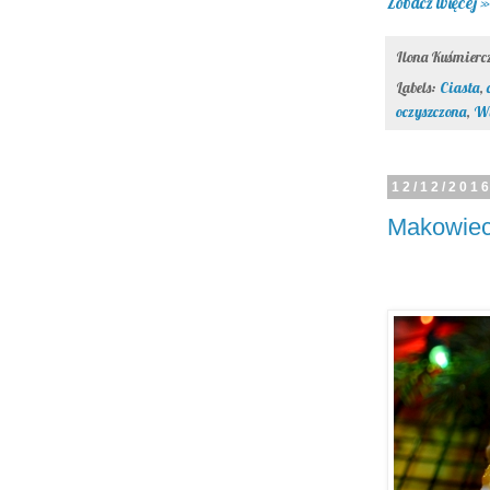
Zobacz więcej »
Ilona Kuśmier
Labels:
Ciasta
,
oczyszczona
,
Wi
12/12/201
Makowiec