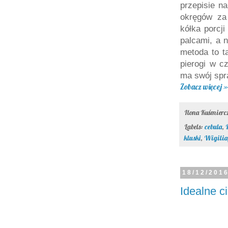
przepisie n
okręgów za
kółka porcji
palcami, a n
metoda to t
pierogi w c
ma swój spr
Zobacz więcej »
Ilona Kuśmier
Labels:
cebula
,
kluski
,
Wigilia
18/12/201
Idealne ci