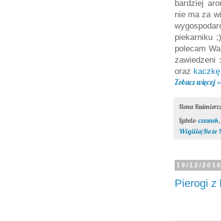
bardziej ar
nie ma za wi
wygospodaro
piekarniku 
polecam Wam
zawiedzeni
oraz
kaczkę
Zobacz więcej »
Ilona Kuśmier
Labels:
czosnek
Wigilia/Boże 
19/12/201
Pierogi z