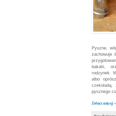
Pyszne, wil
zachowuje ś
przygotowan
bakalii, o
rodzynek. W
albo oprós
czekoladą.
pysznego cia
Zobacz więcej »
Ilona Kuśmier