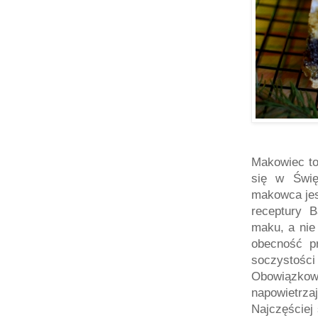
Makowiec to
się w Świę
makowca jest
receptury 
maku, a nie
obecność pr
soczystości 
Obowiązkowy
napowietrz
Najczęściej