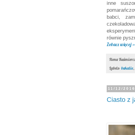
inne suszo
pomarańczow
babci, zam
czekolado
eksperyment
równie pyszn
Zobacz więcej »
Ilona Kuśmier
Labels:
bakalie
11/12/201
Ciasto z 