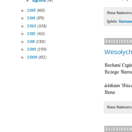
stycznia
(14)
►
2015
(165)
►
Ilona Kuśmier
2014
(179)
►
Labels:
Karnaw
2013
(328)
►
2012
(413)
►
2011
(250)
►
24/12/201
2010
(259)
►
Wesołych
2009
(152)
►
Kochani Czyte
Bożego Narodz
ściskam Was
Ilona
Ilona Kuśmier
21/12/201