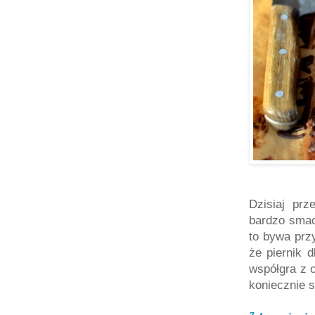
Dzisiaj pr
bardzo smac
to bywa prz
że piernik d
współgra z c
koniecznie sp