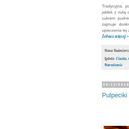
Tradycyjna, p
jabłek z nutą
cukrem pudrem
zajmuje dosł
upieczenia tej 
Zobacz więcej »
Ilona Kuśmier
Labels:
Ciasta
,
Narodzenie
06/12/201
Pulpecik