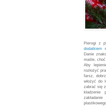
Pierogi z 
dodatkiem 
Danie znak
maśle, choć 
Aby lepien
rozłożyć pr
farsz, dobr
włożyć do l
zabrać się z
kładzenie 
zakładani
plastikoweg