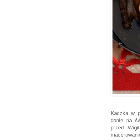
Kaczka w p
danie na ś
przed Wigi
macerowani