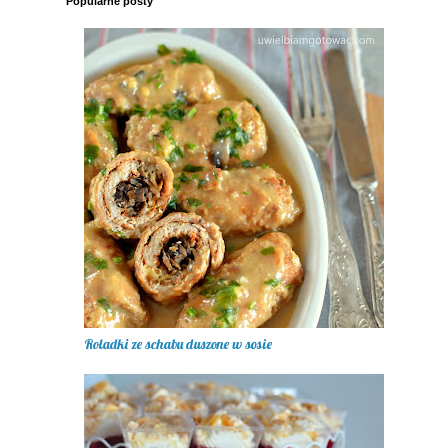
Popularne posty
Roladki ze schabu duszone w sosie