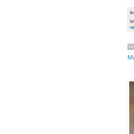
Il
La
og
26
M