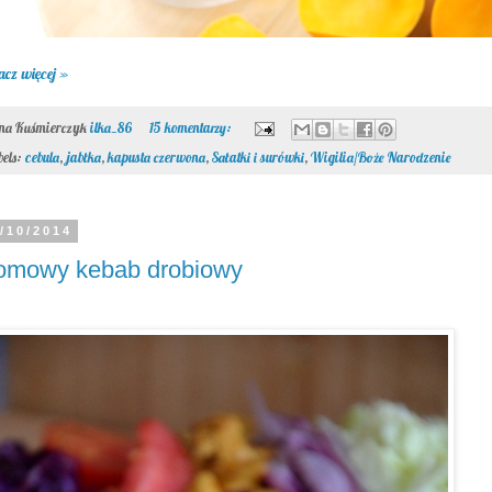
acz więcej »
ona Kuśmierczyk
ilka_86
15 komentarzy:
bels:
cebula
,
jabłka
,
kapusta czerwona
,
Sałatki i surówki
,
Wigilia/Boże Narodzenie
/10/2014
omowy kebab drobiowy