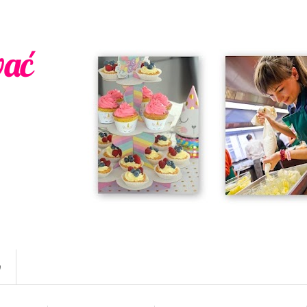
wać
w