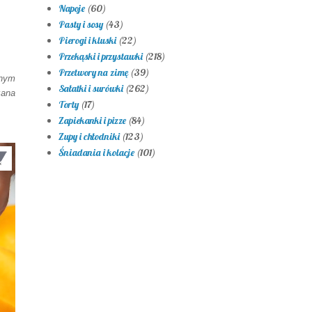
Napoje
(60)
Pasty i sosy
(43)
Pierogi i kluski
(22)
Przekąski i przystawki
(218)
Przetwory na zimę
(39)
znym
Sałatki i surówki
(262)
żana
Torty
(17)
Zapiekanki i pizze
(84)
Zupy i chłodniki
(123)
Śniadania i kolacje
(101)