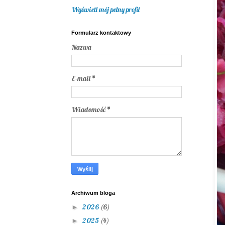
Wyświetl mój pełny profil
Formularz kontaktowy
Nazwa
E-mail
*
Wiadomość
*
Archiwum bloga
2026
(6)
►
2025
(4)
►