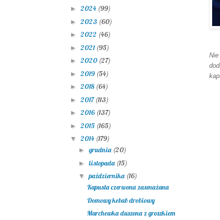
2024
(99)
►
2023
(60)
►
2022
(46)
►
2021
(95)
►
Nie
2020
(27)
►
dod
2019
(54)
►
kap
2018
(64)
►
2017
(113)
►
2016
(137)
►
2015
(165)
►
2014
(179)
▼
grudnia
(20)
►
listopada
(15)
►
października
(16)
▼
Kapusta czerwona zasmażana
Domowy kebab drobiowy
Marchewka duszona z groszkiem