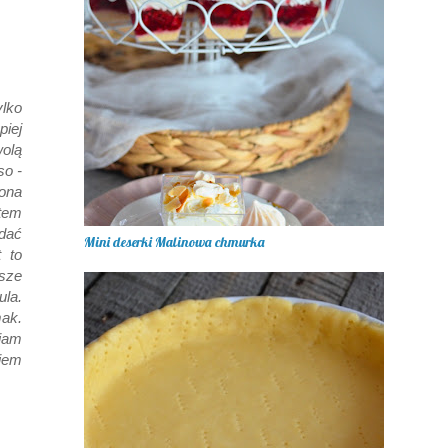
ylko
piej
olą
so -
ona
tem
odać
Mini deserki Malinowa chmurka
 to
sze
ula.
mak.
iam
iem