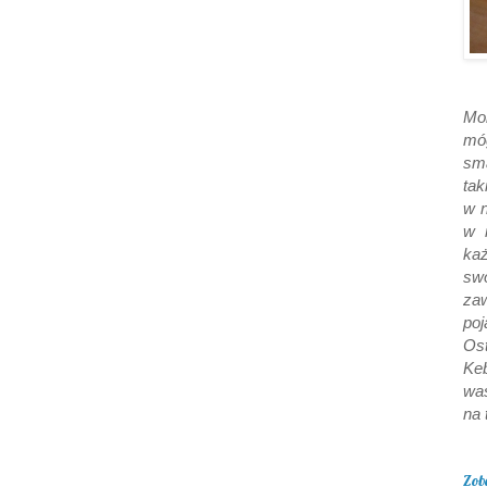
Moi
móg
sm
tak
w 
w 
każ
sw
za
poj
Ost
Ke
wa
na 
Zob