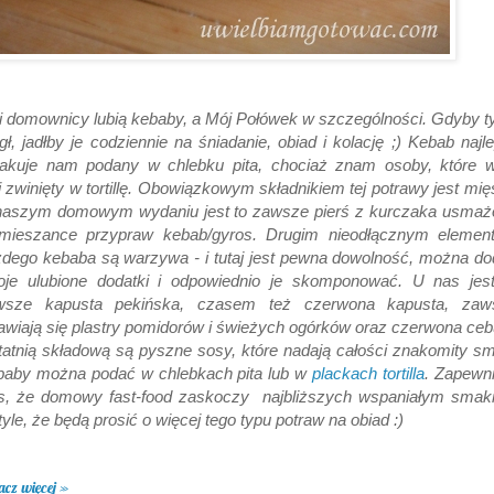
 domownicy lubią kebaby, a Mój Połówek w szczególności. Gdyby t
ł, jadłby je codziennie na śniadanie, obiad i kolację ;) Kebab najle
akuje nam podany w chlebku pita, chociaż znam osoby, które w
i zwinięty w tortillę. Obowiązkowym składnikiem tej potrawy jest mię
naszym domowym wydaniu jest to zawsze pierś z kurczaka usmaż
mieszance przypraw kebab/gyros. Drugim nieodłącznym elemen
dego kebaba są warzywa - i tutaj jest pewna dowolność, można d
oje ulubione dodatki i odpowiednio je skomponować. U nas jest
wsze kapusta pekińska, czasem też czerwona kapusta, zaw
awiają się plastry pomidorów i świeżych ogórków oraz czerwona ceb
atnią składową są pyszne sosy, które nadają całości znakomity s
baby można podać w chlebkach pita lub w
plackach tortilla
. Zapewn
s, że domowy fast-food zaskoczy najbliższych wspaniałym smak
tyle, że będą prosić o więcej tego typu potraw na obiad :)
acz więcej »