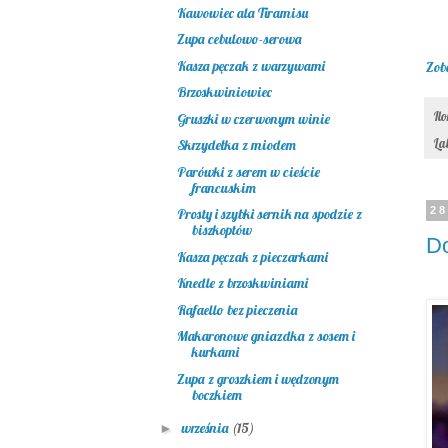
Kawowiec ala Tiramisu
Zupa cebulowo-serowa
Kasza pęczak z warzywami
Zob
Brzoskwiniowiec
Il
Gruszki w czerwonym winie
La
Skrzydełka z miodem
Parówki z serem w cieście
francuskim
28
Prosty i szybki sernik na spodzie z
biszkoptów
D
Kasza pęczak z pieczarkami
Knedle z brzoskwiniami
Rafaello bez pieczenia
Makaronowe gniazdka z sosem i
kurkami
Zupa z groszkiem i wędzonym
boczkiem
września
(15)
►