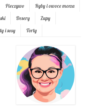
Pieczywo
Ryby i owoce morza
ski
Desery
Zupy
ty i sosy
Torty