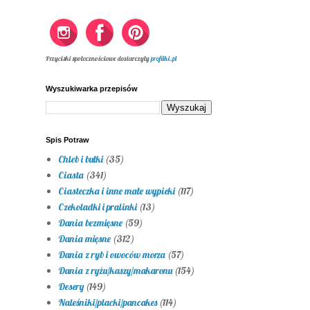
Przyciski społecznościowe dostarczyły
profilki.pl
Wyszukiwarka przepisów
Spis Potraw
Chleb i bułki
(35)
Ciasta
(341)
Ciasteczka i inne małe wypieki
(117)
Czekoladki i pralinki
(13)
Dania bezmięsne
(59)
Dania mięsne
(312)
Dania z ryb i owoców morza
(57)
Dania z ryżu/kaszy/makaronu
(154)
Desery
(149)
Naleśniki/placki/pancakes
(114)