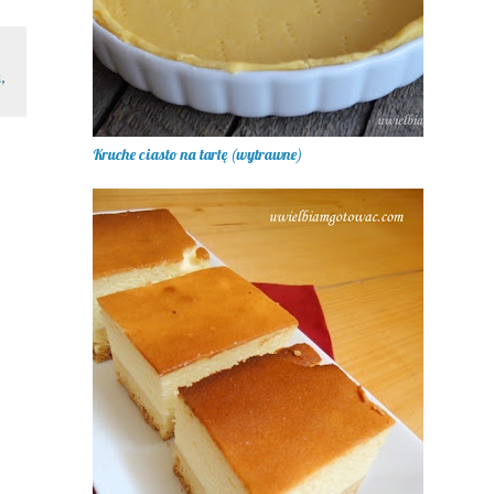
k
,
Kruche ciasto na tartę (wytrawne)