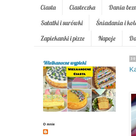
Ciasta
Ciasteczka
Dania bez
Sałatki i surówki
Śniadania i kol
Zapiekanki i pizze
Napoje
Da
30
Wielkanocne wypieki
K
O mnie