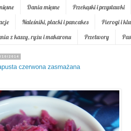
mięsne
Dania mięsne
Przekąski i przystawki
acje
Naleśniki, placki i pancakes
Pierogi i klu
nia z kaszy, ryżu i makaronu
Przetwory
Pas
/10/2014
apusta czerwona zasmażana