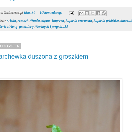
ona Kuśmierczyk
ilka_86
10 komentarzy:
bels:
cebula
,
czosnek
,
Dania mięsne
,
impreza
,
kapusta czerwona
,
kapusta pekińska
,
kurcza
órek zielony
,
pomidory
,
Przekąski i przystawki
/10/2014
archewka duszona z groszkiem