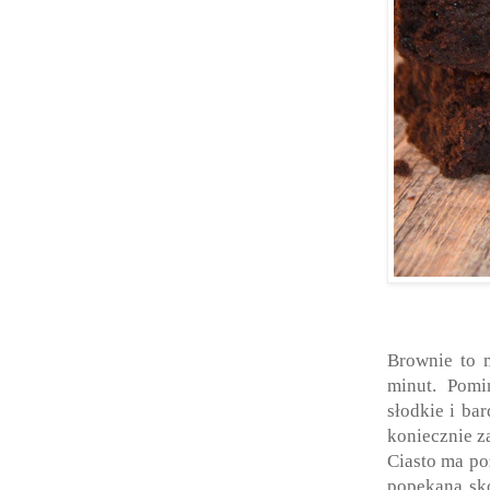
Brownie to m
minut. Pomi
słodkie i ba
koniecznie za
Ciasto ma po
popękaną skó