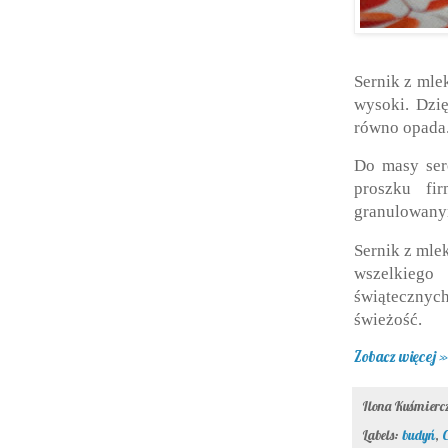
Sernik z mle
wysoki. Dzię
równo opada
Do masy ser
proszku fi
granulowanym
Sernik z mle
wszelkiego 
świątecznych
świeżość.
Zobacz więcej »
Ilona Kuśmier
Labels:
budyń
,
C