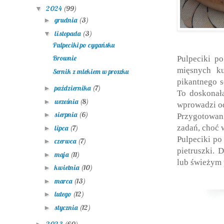
2024
(99)
▼
grudnia
(3)
►
listopada
(3)
▼
Pulpeciki po cygańsku
Brownie
Pulpeciki po
mięsnych k
Sernik z mlekiem w proszku
pikantnego 
października
(7)
►
To doskonała
września
(8)
►
wprowadzi od
sierpnia
(6)
►
Przygotowan
zadań, choć 
lipca
(7)
►
Pulpeciki po
czerwca
(7)
►
pietruszki. 
maja
(11)
►
lub świeżym
kwietnia
(10)
►
marca
(13)
►
lutego
(12)
►
stycznia
(12)
►