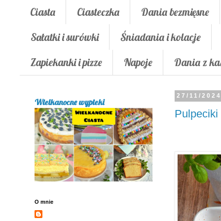
Ciasta
Ciasteczka
Dania bezmięsne
Sałatki i surówki
Śniadania i kolacje
Zapiekanki i pizze
Napoje
Dania z ka
27/11/202
Wielkanocne wypieki
Pulpeciki
O mnie