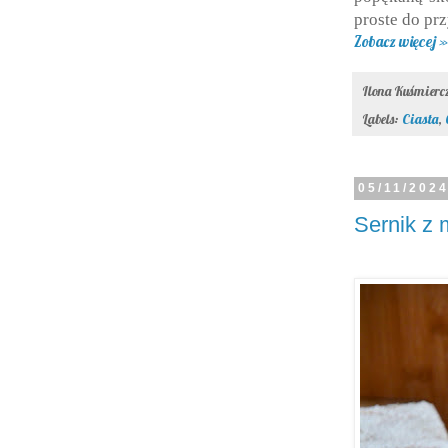
proste do pr
Zobacz więcej »
Ilona Kuśmier
Labels:
Ciasta
,
05/11/202
Sernik z 