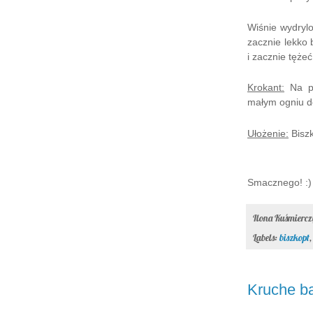
Wiśnie wydryl
zacznie lekko 
i zacznie tęże
Krokant:
Na pa
małym ogniu do
Ułożenie:
Bisz
Smacznego! :)
Ilona Kuśmierc
Labels:
biszkopt
Kruche b