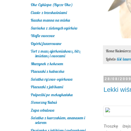
Oko Cyklopa (Bycze Oko)
Ciasto z brzoskwiniami
Kaszka manna na mleku
Surówka z zielonych ogórków
Wafle owocowe
Ogórki faszerowane
Ilona Kuśmierc
Tort z masą ajerkoniakową, bitą
śmietaną i owocami
Labels:
liść laur
Murzynek z kokosem
Placuszki z kabaczka
Sałatka ryżowo-ogórkowa
28/08/200
Placuszki z jabłkami
Lekki wiś
Pulpeciki po meksykańsku
Słoneczny Kubuś
Zupa cebulowa
Sałatka z kurczakiem, ananasem i
selerem
Troszkę lże
Owsianka z jabłkiem i rodzynkami