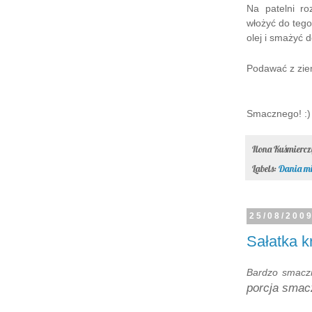
Na patelni r
włożyć do tego
olej i smażyć d
Podawać z ziem
Smacznego! :)
Ilona Kuśmierc
Labels:
Dania mi
25/08/200
Sałatka k
Bardzo smaczn
porcja smacz