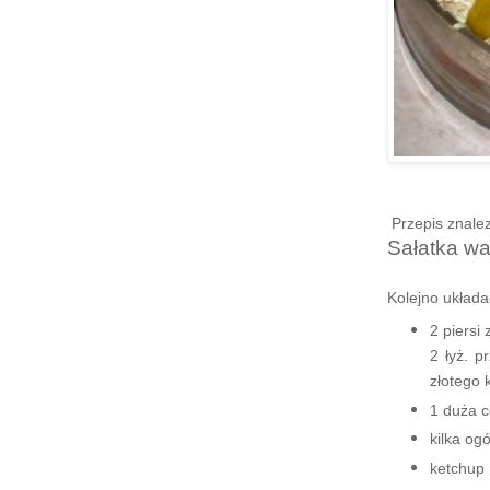
Przepis znalez
Sałatka w
Kolejno układa
2 piersi
2 łyż. p
złotego 
1 duża c
kilka og
ketchup