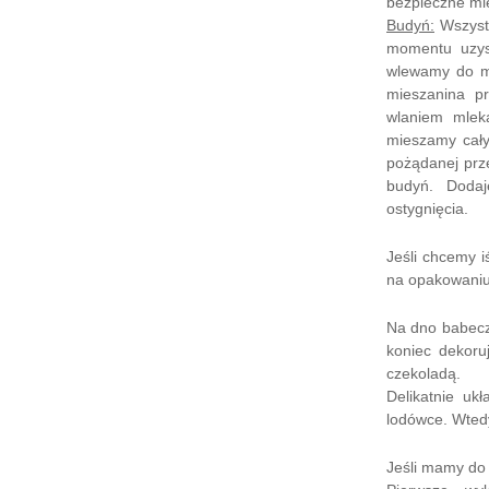
bezpieczne mi
Budyń:
Wszystk
momentu uzys
wlewamy do ma
mieszanina pr
wlaniem mlek
mieszamy cały
pożądanej przez
budyń. Dodaj
ostygnięcia.
Jeśli chcemy i
na opakowaniu
Na dno babecz
koniec dekoru
czekoladą.
Delikatnie uk
lodówce. Wtedy
Jeśli mamy do 