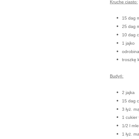
Kruche ciasto:
15 dag 
25 dag 
10 dag c
1 jajko
odrobina
troszkę
Budyń:
2 jajka
15 dag c
3 łyż. m
1 cukier
1/2 l ml
1 łyż. m