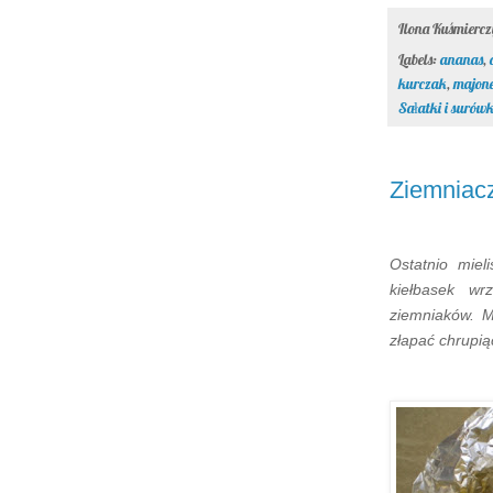
Ilona Kuśmierc
Labels:
ananas
,
kurczak
,
majon
Sałatki i surówk
Ziemniaczk
Ostatnio miel
kiełbasek wr
ziemniaków. M
złapać chrupią