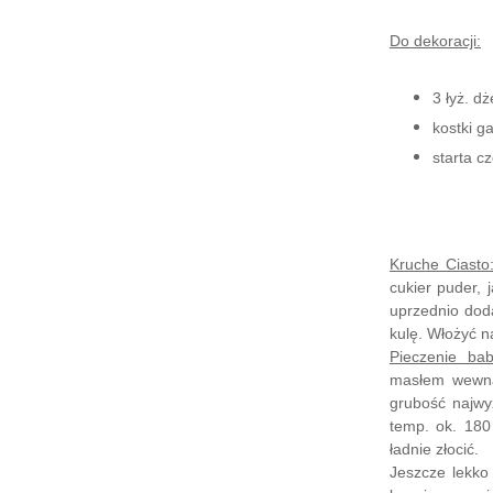
Do dekoracji:
3 łyż. d
kostki g
starta c
Kruche Ciasto
cukier puder,
uprzednio doda
kulę. Włożyć n
Pieczenie bab
masłem wewną
grubość najwy
temp. ok. 180
ładnie złocić.
Jeszcze lekko 