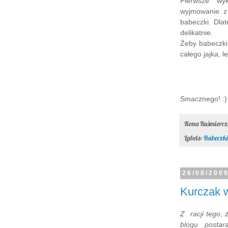
Pierwsze wy
wyjmowanie z 
babeczki. Dlat
delikatnie.
Żeby babeczki 
całego jajka, l
Smacznego! :)
Ilona Kuśmierc
Labels:
Babeczki
26/08/200
Kurczak w
Z racji tego,
blogu postar