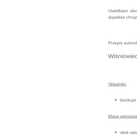
Uwielbiam słod
dopełnia chrup
Przepis autors
Wiśniowiec
Składniki:
biszkopt 
Masa wiśniowa
słoik wiś