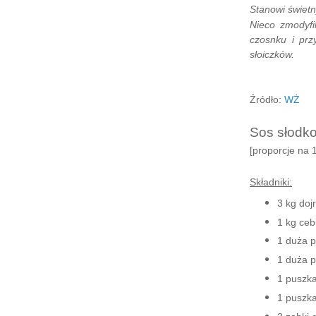
Stanowi świetn
Nieco zmodyfi
czosnku i prz
słoiczków.
Źródło:
WŻ
Sos słodk
[proporcje na 1
Składniki:
3 kg doj
1 kg ceb
1 duża 
1 duża p
1 puszk
1 puszk