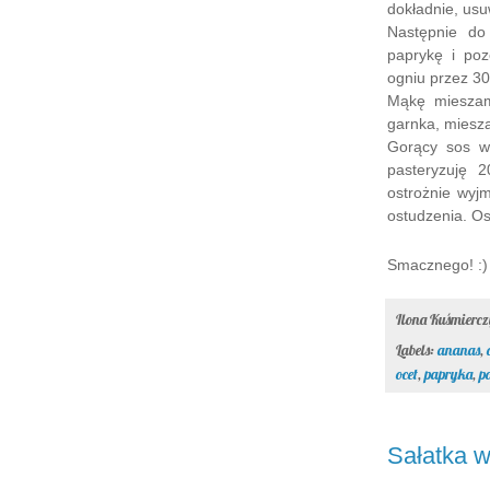
dokładnie, usu
Następnie do
paprykę i poz
ogniu przez 30
Mąkę mieszam
garnka, miesz
Gorący sos w
pasteryzuję 
ostrożnie wyj
ostudzenia. Os
Smacznego! :)
Ilona Kuśmierc
Labels:
ananas
,
ocet
,
papryka
,
p
Sałatka 