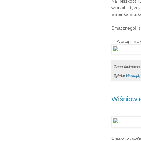
Na biszkopt l
wierzch tęże
wisienkami z 
Smacznego! :)
A tutaj inna
Ilona Kuśmierc
Labels:
biszkopt
Wiśniowi
Ciasto to robi