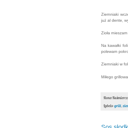
Ziemniaki wcz
już al dente, w
Zioła mieszam 
Na kawałki fo
polewam pokroj
Ziemniaki w fo
Miłego grillowa
Ilona Kuśmierc
Labels:
grill
,
zie
Sos słod