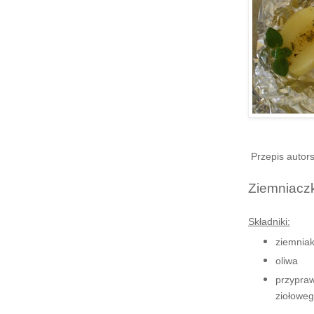
Przepis autors
Ziemniaczki
Składniki:
ziemniak
oliwa
przypra
ziołoweg