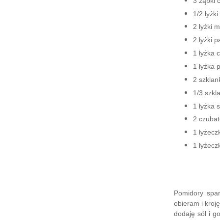
3 ząbki 
1/2 łyżki 
2 łyżki 
2 łyżki p
1 łyżka c
1 łyżka 
2 szklan
1/3 szkl
1 łyżka s
2 czubat
1 łyżecz
1 łyżec
Pomidory spar
obieram i kroj
dodaję sól i g