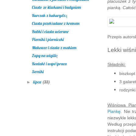
placuszek z ty
Ciasto ze śliwkami i budyniem
pianką. Całość
Kurczak z kukurydzą
Ciasta przekładane z kremem
Babki i ciasta ucierane
Przepis autors
Pierniki i pierniczki
Makowce i ciasta z makiem
Lekki wiśn
Zupy na wigilię
Kontakt i współpraca
Składniki:
Serniki
biszkopt 
3 galare
lipca
(33)
►
rodzynki
Wiśniowa Pia
Piankę
. Nie t
niezwykle lekka
Według przepis
instrukcji pod