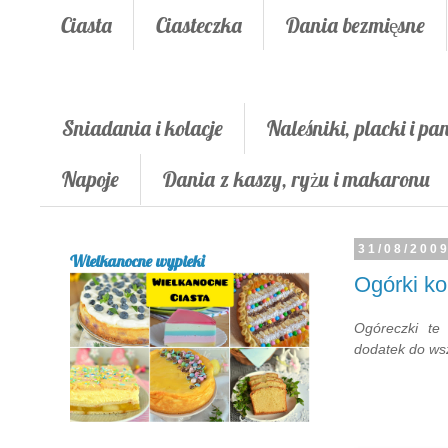
Ciasta
Ciasteczka
Dania bezmięsne
Śniadania i kolacje
Naleśniki, placki i pa
Napoje
Dania z kaszy, ryżu i makaronu
31/08/200
Wielkanocne wypieki
Ogórki k
Ogóreczki te
dodatek do wsz