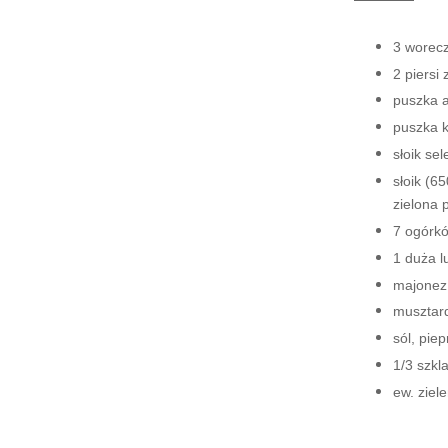
3 worecz
2 piersi
puszka 
puszka 
słoik se
słoik (6
zielona p
7 ogórk
1 duża l
majonez 
musztard
sól, piep
1/3 szkl
ew. ziele