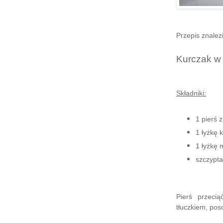
Przepis znalez
Kurczak w 
Składniki:
1 pierś 
1 łyżkę 
1 łyżkę 
szczypta 
Pierś przecią
tłuczkiem, poso