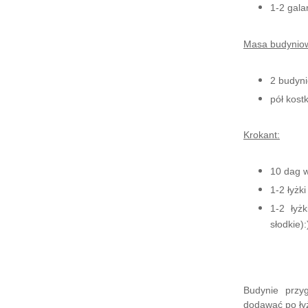
1-2 galar
Masa budynio
2 budyni
pół kost
Krokant:
10 dag 
1-2 łyżk
1-2 łyż
słodkie):
Budynie przy
dodawać po łyż