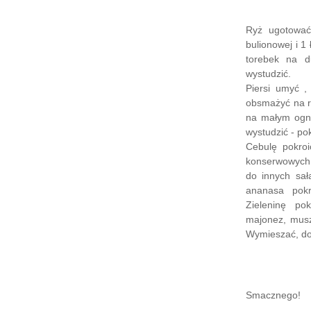
Ryż ugotować
bulionowej i 1
torebek na d
wystudzić.
Piersi umyć ,
obsmażyć na ru
na małym ogni
wystudzić - po
Cebulę pokro
konserwowych 
do innych sał
ananasa pokr
Zieleninę pokr
majonez, musz
Wymieszać, dop
Smacznego!