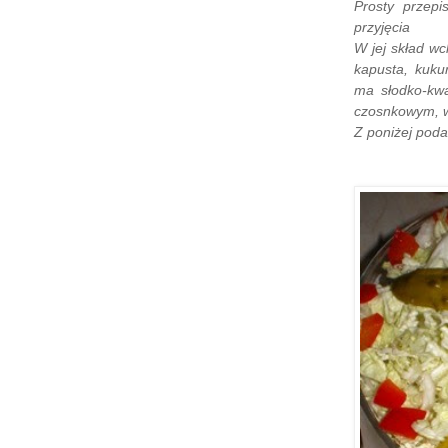
Prosty przep
przyjęcia
W jej skład w
kapusta, kuku
ma słodko-k
czosnkowym, w
Z poniżej podan