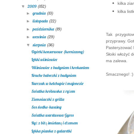
kilka zia
2009
(152)
▼
kilka li
grudnia
(13)
►
listopada
(22)
►
października
(19)
►
Tak przygoto
września
(29)
►
przyprawy. Got
sierpnia
(36)
▼
Pasteryzować k
Ogórki konserwowe (korniszony)
Słoiki włożyć 
Lekki wiśniowiec
ma zalewa.
Wiśniowiec z budyniem i krokantem
Smacznego! :)
Kruche babeczki z budyniem
Kurczak w ketchupie i majonezie
Sałatka królewska z ryżem
Ziemniaczki z grilla
Sos słodko-kwaśny
Sałatka warstwowa Gyros
Ryż z bitą śmietaną i dżemem
Lekka pianka z galaretki