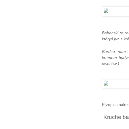
Babeczki te ro
któryś już z kol
Bardzo nam s
kremem budyni
owoców:)
Przepis znalez
Kruche ba